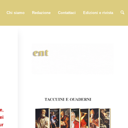
Chi siamo
Redazione
Contattaci
Edizioni e rivista
…
TACCUINI E QUADERNI
e,
ei
ur