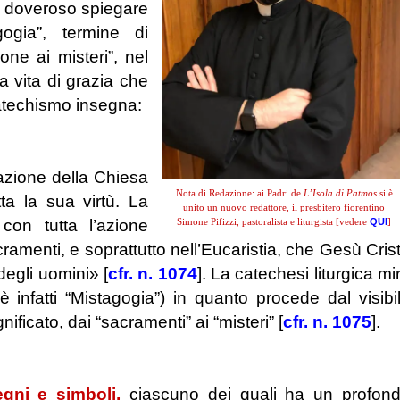
è doveroso spiegare
ogia”, termine di
ione ai misteri”, nel
a vita di grazia che
Catechismo insegna:
’azione della Chiesa
Nota di Redazione: ai Padri de
L’Isola di Patmos
si è
ta la sua virtù. La
unito un nuovo redattore, il presbitero fiorentino
Simone Pifizzi, pastoralista e liturgista [vedere
QUI
]
con tutta l’azione
ramenti, e soprattutto nell’Eucaristia, che Gesù Cris
degli uomini» [
cfr. n. 1074
]. La catechesi liturgica mi
è infatti “Mistagogia”) in quanto procede dal visibi
gnificato, dai “sacramenti” ai “misteri” [
cfr. n. 1075
].
egni e simboli,
ciascuno dei quali ha un profon