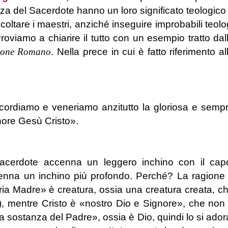
renza del Sacerdote hanno un loro significato teologico
ltare i maestri, anziché inseguire improbabili teolo
Proviamo a chiarire il tutto con un esempio tratto dal
one Romano
. Nella prece in cui è fatto riferimento al
icordiamo e veneriamo anzitutto la gloriosa e semp
nore Gesù Cristo».
acerdote accenna un leggero inchino con il cap
nna un inchino più profondo. Perché? La ragione
ria Madre» è creatura, ossia una creatura creata, c
o), mentre Cristo è «nostro Dio e Signore», che non
 sostanza del Padre», ossia è Dio, quindi lo si ador