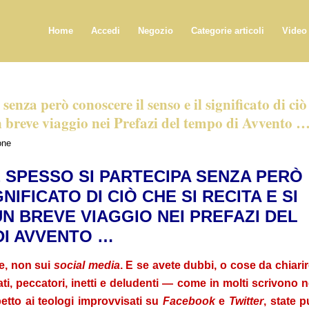
Home
Accedi
Negozio
Categorie articoli
Video
senza però conoscere il senso e il significato di ciò
n breve viaggio nei Prefazi del tempo di Avvento 
one
 SPESSO SI PARTECIPA SENZA PERÒ
IFICATO DI CIÒ CHE SI RECITA E SI
N BREVE VIAGGIO NEI PREFAZI DEL
DI AVVENTO …
se, non sui
social media
. E se avete dubbi, o cose da chiarir
ti, peccatori, inetti e deludenti ― come in molti scrivono n
etto ai teologi improvvisati su
Facebook
e
Twitter
, state p