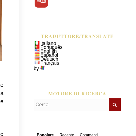
TRADUTTORE/TRANSLATE
Italiano
Português
English
Español
Deutsch
Français
by
to
MOTORE DI RICERCA
ra
le
do
Popolare
Recente
Commenti