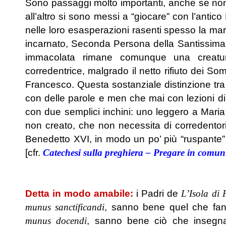
Sono passaggi molto importanti, anche se no
all’altro si sono messi a “giocare” con l’ant
nelle loro esasperazioni rasenti spesso la mario
incarnato, Seconda Persona della Santissima T
immacolata rimane comunque una creatur
corredentrice, malgrado il netto rifiuto dei So
Francesco. Questa sostanziale distinzione tra 
con delle parole e men che mai con lezioni di 
con due semplici inchini: uno leggero a Maria
non creato, che non necessita di corredentor
Benedetto XVI, in modo un po’ più “ruspante”
[cfr.
Catechesi sulla preghiera – Pregare in comu
.
Detta in modo amabile:
i Padri de
L’Isola di
munus sanctificandi
, sanno bene quel che fan
munus docendi
, sanno bene ciò che insegnan