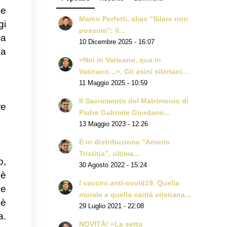
 e
Marco Perfetti, alias “Silere non
gi
possum”: il...
la
10 Dicembre 2025 - 16:07
la
«Noi in Vaticano, qua in
Vaticano…». Gli asini sileriani...
11 Maggio 2025 - 10:59
Il Sacramento del Matrimonio di
re
Padre Gabriele Giordano...
13 Maggio 2023 - 12:26
È in distribuzione “Amoris
Tristitia”, ultima...
o,
30 Agosto 2022 - 15:24
 è
I vaccini anti-covid19. Quella
he
morale e quella carità cristiana...
 è
29 Luglio 2021 - 22:08
a.
NOVITÀ! «La setta