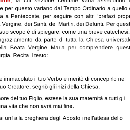
ante
,
la cui sezione centrale varia assecondo 
 e per questo variano dal Tempo Ordinario a quello 
 a Pentecoste, per seguire con altri “prefazi propr
Vergine, dei Santi, dei Martiri, dei Defunti. Per ques
 suo scopo è di spiegare, come una breve catechesi, 
ingraziamento da parte di tutta la Chiesa universal
ella Beata Vergine Maria per comprendere ques
gia. Recita il testo:
re immacolato il tuo Verbo
e meritò di concepirlo nel
uo Creatore,
segnò gli inizi della Chiesa.
ore del tuo Figlio,
estese la sua maternità a tutti gli
una vita che non avrà mai fine.
si unì alla preghiera degli Apostoli
nell’attesa dello