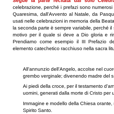
Segue la parte recitata dal solo Celebr
celebrazione, perché i prefazi sono numerosi
Quaresima, dall’Avvento al Natale, da Pasqua
usati nelle celebrazioni in memoria della Beata 
la seconda parte è sempre variabile, perché il
motivo per il quale si deve a Dio gloria e r
Prendiamo come esempio il III Prefazio d
elemento catechetico racchiuso nella sacra litur
.
All’annunzio dell’Angelo, accolse nel cuo
grembo verginale;
divenendo madre del s
Ai piedi della croce,
per il testamento d’am
uomini,
generati dalla morte di Cristo
per 
Immagine e modello della Chiesa orante,
Spirito Santo.