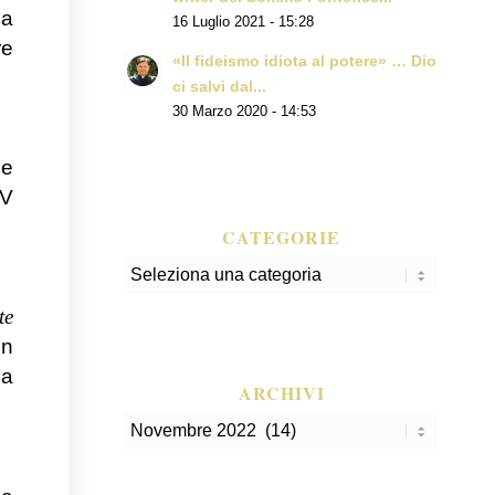
la
16 Luglio 2021 - 15:28
re
«Il fideismo idiota al potere» … Dio
ci salvi dal...
30 Marzo 2020 - 14:53
ne
 V
CATEGORIE
Categorie
te
un
sa
ARCHIVI