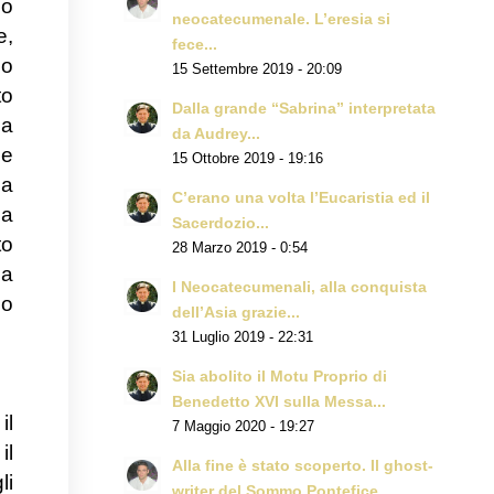
no
neocatecumenale. L’eresia si
e,
fece...
io
15 Settembre 2019 - 20:09
to
Dalla grande “Sabrina” interpretata
ca
da Audrey...
 e
15 Ottobre 2019 - 19:16
sa
C’erano una volta l’Eucaristia ed il
ma
Sacerdozio...
to
28 Marzo 2019 - 0:54
da
I Neocatecumenali, alla conquista
co
dell’Asia grazie...
31 Luglio 2019 - 22:31
Sia abolito il Motu Proprio di
Benedetto XVI sulla Messa...
il
7 Maggio 2020 - 19:27
il
Alla fine è stato scoperto. Il ghost-
li
writer del Sommo Pontefice...