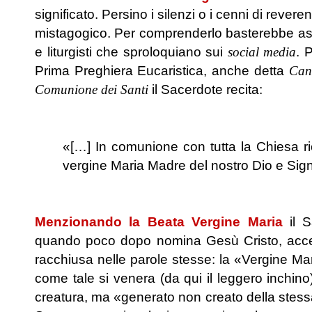
significato. Persino i silenzi o i cenni di reve
mistagogico. Per comprenderlo basterebbe asco
e liturgisti che sproloquiano sui
social media
. 
Prima Preghiera Eucaristica, anche detta
Can
Comunione dei Santi
il Sacerdote recita:
.
«[…] In comunione con tutta la Chiesa r
vergine Maria Madre del nostro Dio e Sig
.
Menzionando la Beata Vergine Maria
il S
quando poco dopo nomina Gesù Cristo, acce
racchiusa nelle parole stesse: la «Vergine Ma
come tale si venera (da qui il leggero inchin
creatura, ma «generato non creato della stessa