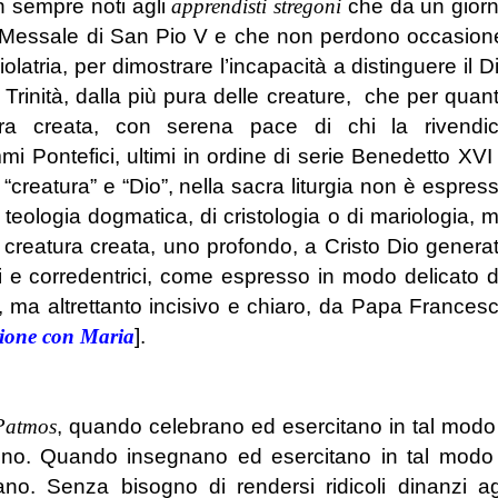
n sempre noti agli
apprendisti stregoni
che da un gior
ico Messale di San Pio V e che non perdono occasion
latria, per dimostrare l’incapacità a distinguere il D
rinità, dalla più pura delle creature, che per quan
a creata, con serena pace di chi la rivendi
mmi Pontefici, ultimi in ordine di serie Benedetto XVI
“creatura” e “Dio”, nella sacra liturgia non è espres
teologia dogmatica, di cristologia o di mariologia, 
 creatura creata, uno profondo, a Cristo Dio genera
i e corredentrici, come espresso in modo delicato 
, ma altrettanto incisivo e chiaro, da Papa Frances
nione con Maria
].
 Patmos
, quando celebrano ed esercitano in tal modo 
no. Quando insegnano ed esercitano in tal modo 
o. Senza bisogno di rendersi ridicoli dinanzi ag