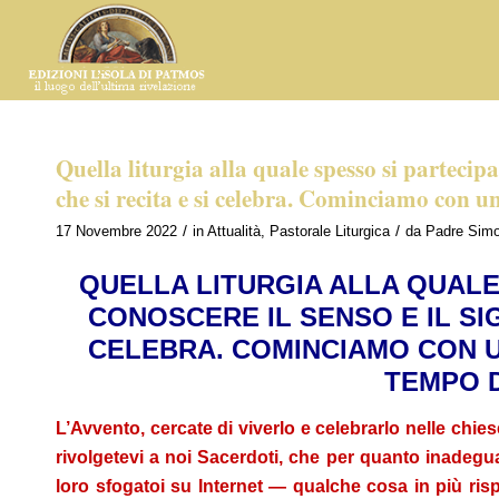
Quella liturgia alla quale spesso si partecipa 
che si recita e si celebra. Cominciamo con u
/
/
17 Novembre 2022
in
Attualità
,
Pastorale Liturgica
da
Padre Sim
QUELLA LITURGIA ALLA QUALE
CONOSCERE IL SENSO E IL SIGN
CELEBRA. COMINCIAMO CON U
TEMPO 
L’Avvento, cercate di viverlo e celebrarlo nelle chie
rivolgetevi a noi Sacerdoti, che per quanto inadegua
loro sfogatoi su Internet ― qualche cosa in più risp