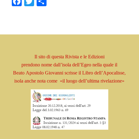
Facebook
Twitter
Condividi
Il sito di questa Rivista e le Edizioni
prendono
nome
dall’isola dell’Egeo nella quale il
Beato
Apostolo
Giovanni scrisse il Libro
dell’Apocalisse,
isola
anche nota come
«il luogo dell’ultima rivelazione»