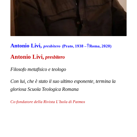
Giovanni Cavalcoli,
O.P.
Presbitero dell’Ordine dei Frati Predicatori
Filosofo metafisico e teologo dogmatico
Membro ordinario della Pontifica Accademia di Teologia
Co-fondatore della Rivista L’Isola di Patmos e
membro del
comitato scientifico editoriale delle
Edizioni L’Isola di Patmos
.