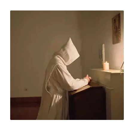
†
Antonio Livi,
presbitero
(Prato, 1938 –
Roma, 2020)
Antonio Livi,
presbitero