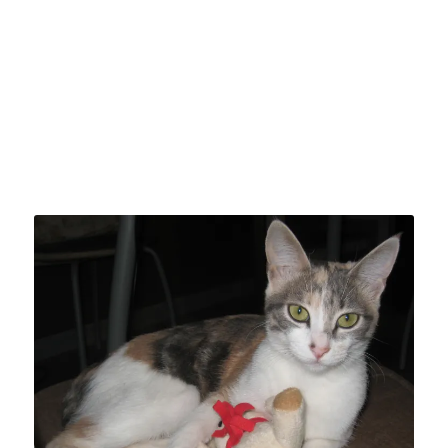
Ipazia
Filosofa alessandrina del IV sec.
Gatta romana delle Catacombe di Priscilla
… di ritorno dalla celebrazione della Santa Messa alle
Catacombe di Priscilla, un piccolo gatto abbandonato urlava
disperato. Disse Jorge: «Se lo lasciamo qui, muore sotto le
automobili della Via Salaria». Risposi: «E sia, portiamolo a
casa, ma entro domani deve uscirne, altrimenti non esce più.
Telefoniamo alle monache, loro hanno spazio e giardino». Il
gattino risultò una gattina, pesava quattro etti e … non uscì
più di casa. Essendo femmina e vivendo in un ambiente
dove abitano filosofia e teologia, fu chiamata Ipazia, in
onore della filosofa alessandrina.
Padre Ariel