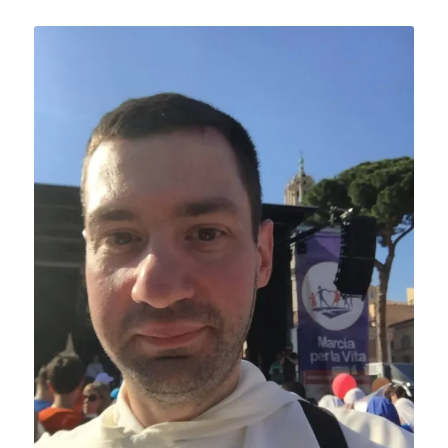
Autore: Gabriele Giordano M. Scardocci,
O.P.
(03.04.1984)
Gabriele Giordano M. Scardocci,
O.P.
Presbitero dell’Ordine dei Frati Predicatori
Filosofo, teologo dogmatico, studioso sulle relazioni
tra
fede e disabilità
Redattore
membro del comitato scientifico editoriale
.