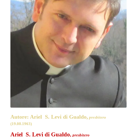
Autore: Ariel S. Levi di Gualdo,
presbitero
(19.08.1963)
Ariel S. Levi di Gualdo
,
presbitero
Teologo dogmatico e storico del dogma
Direttore responsabile
Fondatore della Rivista L’Isola di Patmos e delle Edizioni L’Isola di
Patmos