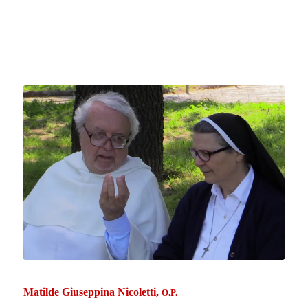
Matilde Giuseppina Nicoletti,
O.P.
Insegnante e pedagoga
Religiosa della Congregazione Suore Domenicane della
Beata Imelda
Collaboratrice di redazione
.