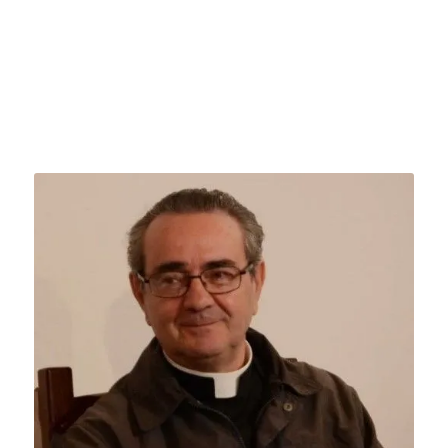
Filosofo metafisico e teologo
Con lui, che è stato il suo ultimo esponente, termina la
gloriosa
Scuola Teologica Romana
Co-fondatore della Rivista L’Isola di Patmos
.
Autore: Giovanni Cavalcoli,
O.P. (09.08.1941)