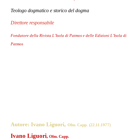
Autore: Ivano Liguori,
Ofm. Capp.
(22.11.1977)
Ivano Liguori
,
Ofm. Capp.
Presbitero dell’Ordine dei Frati Minori Cappuccini
Teologo pastoralista e specialista in pastorale sanitaria
Vice direttore
membro del comitato scientifico editoriale