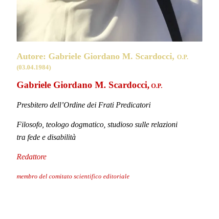
Autore: Simone Pifizzi,
presbitero
(28.01.1974)
Simone Pifizzi,
presbitero
Presbitero
Liturgista e pastoralista
Redattore
membro del comitato scientifico editoriale
.