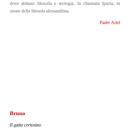
Gatto personale di Ipazia
… fu salvato dalla strada mezzo morto nel gennaio 2020 e
affetto da ogni genere di malattia, tanto da richiedere tre
mesi di cure.
Ipazia gatta romana, che non ha mai voluto vedere gatti
neppure in fotografia, fu assalita da crisi di maternità
decidendo che era suo figlio. Fu così che Padre Ariel e io ci
trovammo obbligati a tenerlo anziché darlo in adozione a
qualcuno dopo averlo curato, aggiungendo alla gatta
filosofa alessandrina anche il gatto mistico certosino.
Jorge F.L.