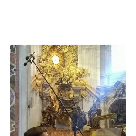
Autore: Teodoro Beccia
,
presbitero
(07.06.1978)
Teodoro Beccia,
presbitero
Presbitero
Canonista della Scuola Lateranense
Redattore
.