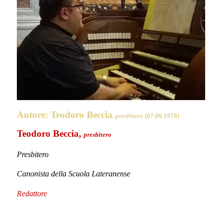
Autore:
Monaco Eremita (1960)
Monaco Eremita
Teologo e biblista
Redattore
.