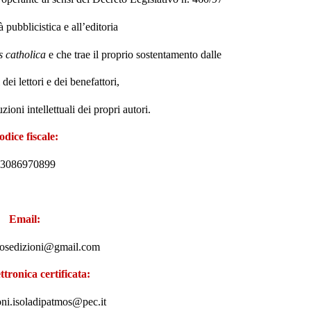
tà pubblicistica e all’editoria
s catholica
e che trae il proprio sostentamento dalle
dei lettori e dei benefattori,
zioni intellettuali dei propri autori.
odice fiscale:
3086970899
Email:
mosedizioni@gmail.com
ettronica certificata:
oni.isoladipatmos@pec.it