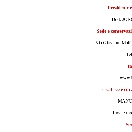
Presidente e
Dott. JO
Sede e conservazio
Via Giovanni Malf
Te
In
www.i
creatrice e cura
MANU
Email: m
Se