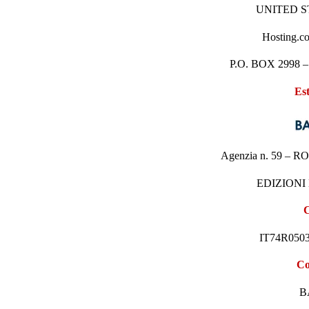
UNITED S
Hosting.c
P.O. BOX 2998 –
Es
Agenzia n. 59 – R
EDIZIONI
C
IT74R0503
Co
B