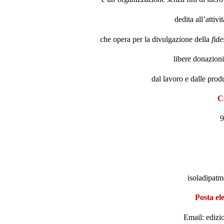
dedita all’attivi
che opera per la divulgazione della
fide
libere donazioni 
dal lavoro e dalle produ
C
9
.
isoladipat
Posta e
l
Email: edizi