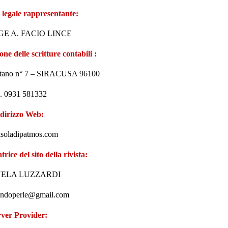
 legale rappresentante:
RGE A. FACIO LINCE
ne delle scritture contabili :
itano n° 7 – SIRACUSA 96100
l. 0931 581332
dirizzo Web:
soladipatmos.com
trice del sito della rivista:
ELA LUZZARDI
ondoperle@gmail.com
rver Provider: