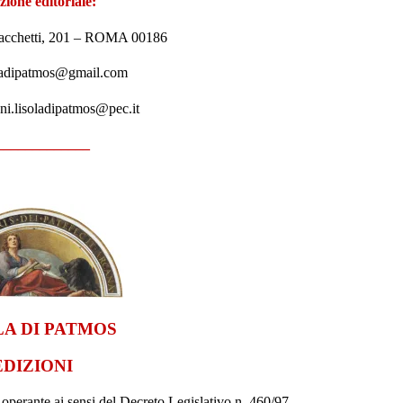
ione editoriale:
 Sacchetti, 201 – ROMA 00186
oladipatmos@gmail.com
oni.lisoladipatmos@pec.it
_____________
LA DI PATMOS
EDIZIONI
 operante ai sensi del Decreto Legislativo n. 460/97