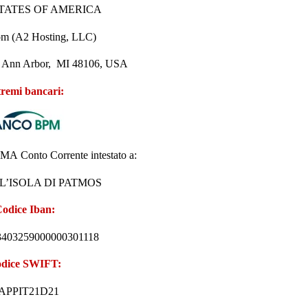
TATES OF AMERICA
om (A2 Hosting, LLC)
 Ann Arbor, MI 48106, USA
tremi bancari:
O
M
A
Conto Corrente intestato a:
 L’ISOLA DI PATMOS
odice Iban:
403259000000301118
dice SWIFT:
APPIT21D21