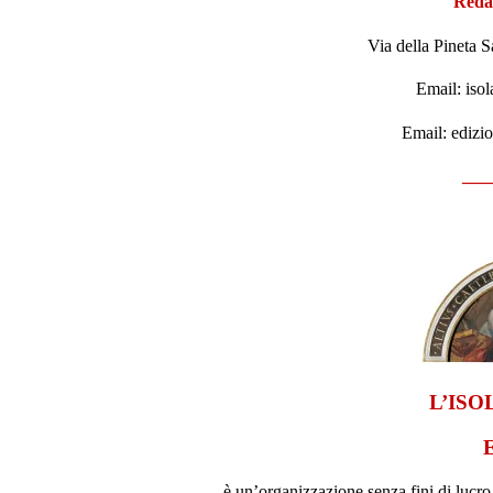
Redaz
Via della Pineta
Email: is
Email: edizi
___
L’ISO
è un’organizzazione senza fini di lucro