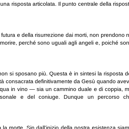
una risposta articolata. Il punto centrale della rispos
a futura e della risurrezione dai morti, non prendono 
 morire, perché sono uguali agli angeli e, poiché so
on si sposano più. Questa è in sintesi la risposta d
ltà consacrata definitivamente da Gesù quando ave
cqua in vino — sia un cammino duale e di coppia, 
personale e del coniuge. Dunque un percorso c
 la morte. Sin dall’inizio della nostra esistenza sia