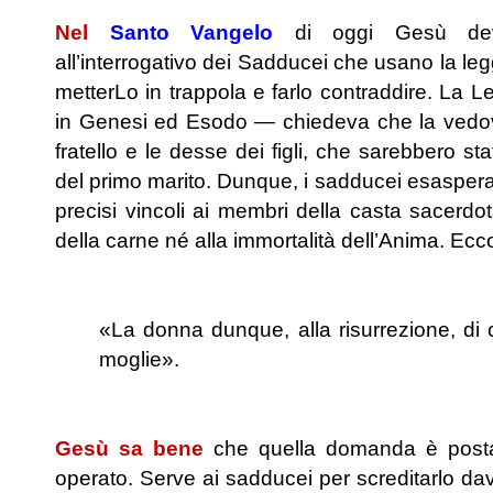
Nel
Santo Vangelo
di oggi Gesù deve 
all’interrogativo dei Sadducei che usano la leg
metterLo in trappola e farlo contraddire. La 
in Genesi ed Esodo — chiedeva che la vedov
fratello e le desse dei figli, che sarebbero st
del primo marito. Dunque, i sadducei esaspe
precisi vincoli ai membri della casta sacerd
della carne né alla immortalità dell’Anima. Ecc
.
«La donna dunque, alla risurrezione, di c
moglie».
.
Gesù sa bene
che quella domanda è posta 
operato. Serve ai sadducei per screditarlo dav