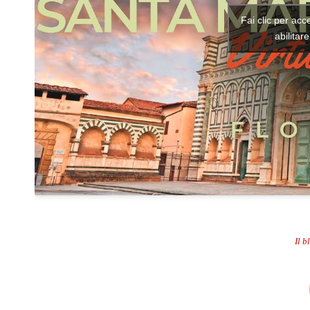
Fai clic per acc
abilitar
.
Il b