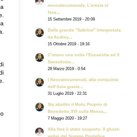
neocatecumenale. L’eresia si
da
fece...
e.
15 Settembre 2019 - 20:09
da
Dalla grande “Sabrina” interpretata
a.
da Audrey...
15 Ottobre 2019 - 19:16
C’erano una volta l’Eucaristia ed il
Sacerdozio...
di
28 Marzo 2019 - 0:54
di
I Neocatecumenali, alla conquista
e.
dell’Asia grazie...
31 Luglio 2019 - 22:31
Sia abolito il Motu Proprio di
Benedetto XVI sulla Messa...
mo
7 Maggio 2020 - 19:27
Alla fine è stato scoperto. Il ghost-
writer del Sommo Pontefice...