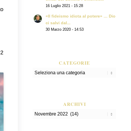
16 Luglio 2021 - 15:28
to
«Il fideismo idiota al potere» … Dio
ci salvi dal...
30 Marzo 2020 - 14:53
22
CATEGORIE
Categorie
ARCHIVI