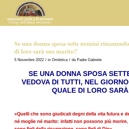
Se una donna sposa sette uomini rimanendo ve
di loro sarà suo marito?
/
/
5 Novembre 2022
in
Omiletica
da
Padre Gabriele
SE UNA DONNA SPOSA SETT
VEDOVA DI TUTTI, NEL GIORN
QUALE DI LORO SARÀ
«Quelli che sono giudicati degni della vita futura e 
né moglie né marito: infatti non possono più morire,
sono figli della risurrezione, sono figli di Dio»
.