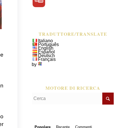
TRADUTTORE/TRANSLATE
Italiano
Português
English
Español
ne
Deutsch
Français
by
in
MOTORE DI RICERCA
uo
er
Popolare
Recente
Commenti