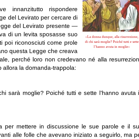
innanzitutto rispondere
ge del Levirato per cercare di
Legge del Levirato presente —
a di un levita sposasse suo
«La donna dunque, alla risurrezione,
ati poi riconosciuti come prole
di chi sarà moglie? Poiché tutti e sette
l’hanno avuta in moglie»
rano questa Legge che creava
otale, perché loro non credevano né alla resurrezio
o allora la domanda-trappola:
hi sarà moglie? Poiché tutti e sette l’hanno avuta 
per mettere in discussione le sue parole e il s
anti alle folle che avevano iniziato a seguirlo, ma p