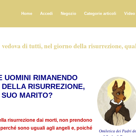
Home
Accedi
Negozio
Categorie articoli
Video
dova di tutti, nel giorno della risurrezione, qua
E UOMINI RIMANENDO
O DELLA RISURREZIONE,
 SUO MARITO?
della risurrezione dai morti, non prendono
 perché sono uguali agli angeli e, poiché
Omiletica dei Padri d