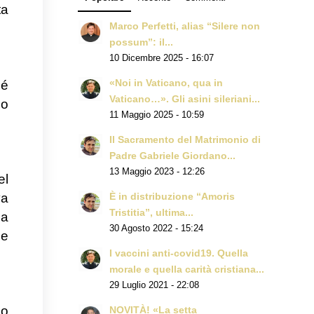
ta
Marco Perfetti, alias “Silere non
possum”: il...
10 Dicembre 2025 - 16:07
né
«Noi in Vaticano, qua in
Vaticano…». Gli asini sileriani...
no
11 Maggio 2025 - 10:59
Il Sacramento del Matrimonio di
Padre Gabriele Giordano...
13 Maggio 2023 - 12:26
el
va
È in distribuzione “Amoris
Tristitia”, ultima...
ma
30 Agosto 2022 - 15:24
he
I vaccini anti-covid19. Quella
morale e quella carità cristiana...
29 Luglio 2021 - 22:08
mo
NOVITÀ! «La setta