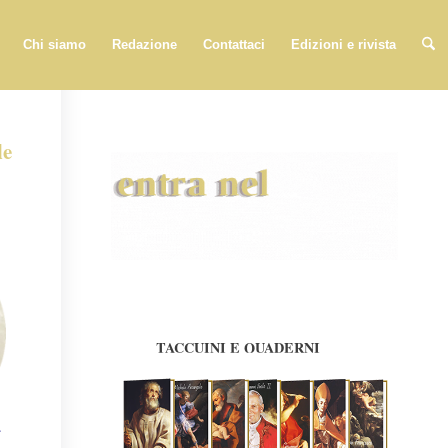
Chi siamo
Redazione
Contattaci
Edizioni e rivista
le
e