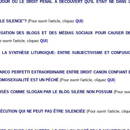
 JOUR OÙ LE DROIT PÉNAL A DÉCOUVERT QU'IL ÉTAIT NÉ DANS 
LE SILENCE"?
(Pour ouvrir l'article, cliquez
QUI
)
ILISATION DES BLOGS ET DES MÉDIAS SOCIAUX POUR CAUSER D
r ouvrir l'article, cliquez
QUI
)
E LA SYNTHÈSE LITURGIQUE: ENTRE SUBJECTIVISME ET CONFUSI
MARCO PERFETTI EXTRAORDINAIRE ENTRE DROIT CANON CONFIANT 
HOMOSEXUALITÉ EST UN PÉCHÉ
(Pour ouvrir l'article, cliquez
QUI
)
ILISÉS COMME SLOGAN PAR LE BLOG SILERE NON POSSUM
(Pour ouv
XÉCUTION QUI NE PEUT PAS ÊTRE SILENCIÉE
(Pour ouvrir l'article, cliq