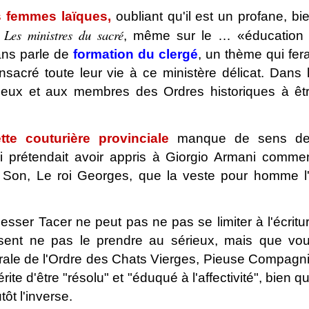
les femmes laïques,
oubliant qu'il est un profane, bi
Les ministres du sacré
à
, même sur le … «éducation
 ans parle de
formation du clergé
, un thème qui fera
nsacré toute leur vie à ce ministère délicat. Dans 
igieux et aux membres des Ordres historiques à êt
te couturière provinciale
manque de sens d
qui prétendait avoir appris à Giorgio Armani comme
Son, Le roi Georges, que la veste pour homme l
esser Tacer ne peut pas ne pas se limiter à l'écritu
sent ne pas le prendre au sérieux, mais que vo
érale de l'Ordre des Chats Vierges, Pieuse Compagn
ite d'être "résolu" et "éduqué à l'affectivité", bien q
tôt l'inverse.