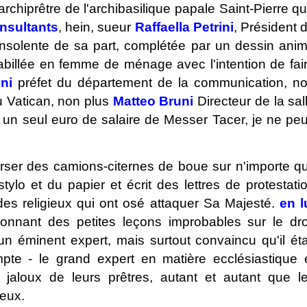
 archiprêtre de l'archibasilique papale Saint-Pierre qu'
insultants
, hein, sueur
Raffaella Petrini
, Président 
 insolente de sa part, complétée par un dessin ani
 habillée en femme de ménage avec l'intention de fai
ni
préfet du département de la communication, n
 Vatican, non plus
Matteo Bruni
Directeur de la sal
u un seul euro de salaire de Messer Tacer, je ne pe
rser des camions-citernes de boue sur n'importe qu
stylo et du papier et écrit des lettres de protestati
s religieux qui ont osé attaquer Sa Majesté.
en l
donnant des petites leçons improbables sur le dro
un éminent expert, mais surtout convaincu qu'il éta
te - le grand expert en matière ecclésiastique 
 jaloux de leurs prêtres, autant et autant que l
ieux.