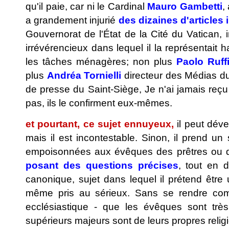
qu'il paie, car ni le Cardinal
Mauro Gambetti
,
a grandement injurié
des dizaines d'articles 
Gouvernorat de l'État de la Cité du Vatican,
irrévérencieux dans lequel il la représentait
les tâches ménagères; non plus
Paolo Ruffi
plus
Andréa Tornielli
directeur des Médias du
de presse du Saint-Siège, Je n'ai jamais reç
pas, ils le confirment eux-mêmes.
et pourtant, ce sujet ennuyeux,
il peut déve
mais il est incontestable. Sinon, il prend un 
empoisonnées aux évêques des prêtres ou de
posant des questions précises
, tout en 
canonique, sujet dans lequel il prétend être 
même pris au sérieux. Sans se rendre comp
ecclésiastique - que les évêques sont très
supérieurs majeurs sont de leurs propres relig