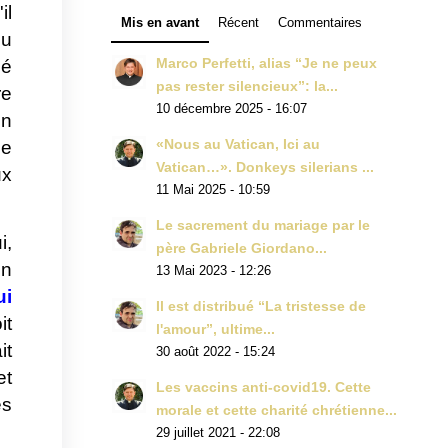
il
Mis en avant
Récent
Commentaires
du
Marco Perfetti, alias “Je ne peux
mé
pas rester silencieux”: la...
re
10 décembre 2025 - 16:07
on
«Nous au Vatican, Ici au
le
Vatican…». Donkeys silerians ...
ux
11 Mai 2025 - 10:59
Le sacrement du mariage par le
i,
père Gabriele Giordano...
on
13 Mai 2023 - 12:26
ui
Il est distribué “La tristesse de
it
l'amour”, ultime...
it
30 août 2022 - 15:24
et
Les vaccins anti-covid19. Cette
es
morale et cette charité chrétienne...
29 juillet 2021 - 22:08