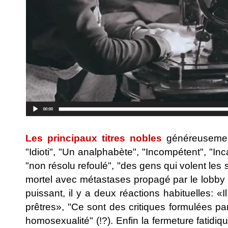
Les principaux titres nobles
généreusement
"Idioti", "Un analphabète", "Incompétent", "In
"non résolu refoulé", "des gens qui volent les 
mortel avec métastases propagé par le lobby 
puissant, il y a deux réactions habituelles: «
prêtres», "Ce sont des critiques formulées p
homosexualité" (!?). Enfin la fermeture fatid