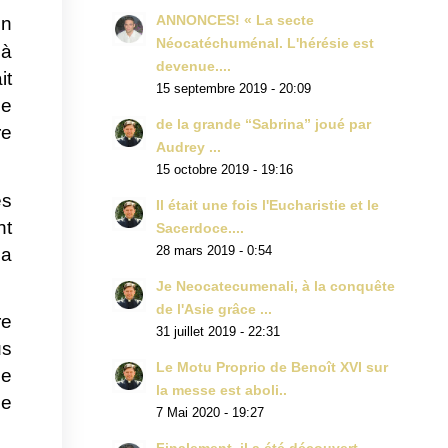
ANNONCES! « La secte
en
Néocatéchuménal. L'hérésie est
 à
devenue....
it
15 septembre 2019 - 20:09
le
de la grande “Sabrina” joué par
re
Audrey ...
15 octobre 2019 - 19:16
es
Il était une fois l'Eucharistie et le
nt
Sacerdoce....
28 mars 2019 - 0:54
'a
Je Neocatecumenali, à la conquête
de l'Asie grâce ...
re
31 juillet 2019 - 22:31
us
Le Motu Proprio de Benoît XVI sur
ie
la messe est aboli..
ue
7 Mai 2020 - 19:27