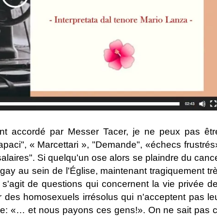
 accordé par Messer Tacer, je ne peux pas êtr
capaci", « Marcettari », "Demande", «échecs frustrés
salaires". Si quelqu'un ose alors se plaindre du canc
gay au sein de l'Église, maintenant tragiquement tr
Il s'agit de questions qui concernent la vie privée d
ar des homosexuels irrésolus qui n'acceptent pas le
ique: «… et nous payons ces gens!». On ne sait pas 