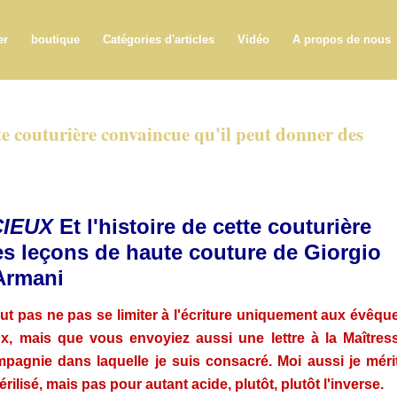
er
boutique
Catégories d'articles
Vidéo
A propos de nous
tte couturière convaincue qu'il peut donner des
CIEUX
Et l'histoire de cette couturière
es leçons de haute couture de Giorgio
Armani
eut pas ne pas se limiter à l'écriture uniquement aux évêqu
x, mais que vous envoyiez aussi une lettre à la Maîtres
pagnie dans laquelle je suis consacré. Moi aussi je méri
érilisé, mais pas pour autant acide, plutôt, plutôt l'inverse.