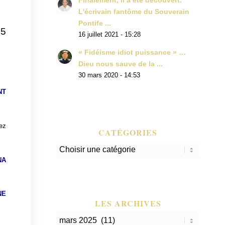
Finalement, il a été découvert.
L'écrivain fantôme du Souverain
Pontife ...
25
16 juillet 2021 - 15:28
« Fidéisme idiot puissance » …
Dieu nous sauve de la ...
30 mars 2020 - 14:53
NT
uez
CATÉGORIES
Catégories
NA
NE
LES ARCHIVES