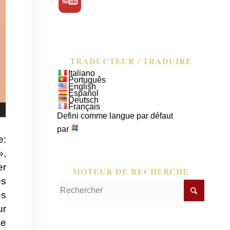
TRADUCTEUR / TRADUIRE
Italiano
Português
English
Español
Deutsch
Français
Defini comme langue par défaut
par
e:
»,
er
MOTEUR DE RECHERCHE
ès
es
ur
ce