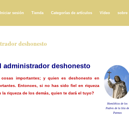
Iniciar sesión
Tienda
Categorías de artículos
Vídeo
sobre
strador deshonesto
l administrador deshonesto
n cosas importantes; y quien es deshonesto en
antes. Entonces, si no has sido fiel en riqueza
n la riqueza de los demás, quien te dará el tuyo?
Homilética de los
Padres de la Isla d
Patmos