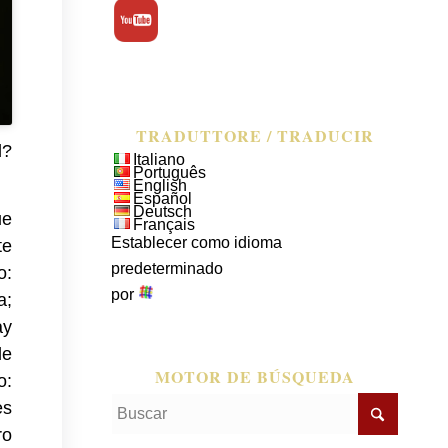
TRADUTTORE / TRADUCIR
d?
Italiano
Português
English
Español
Deutsch
ue
Français
Establecer como idioma
te
predeterminado
o:
por
a;
ay
le
MOTOR DE BÚSQUEDA
o:
es
ro