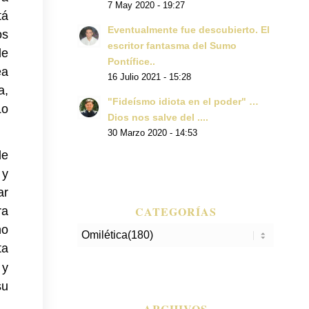
7 May 2020 - 19:27
tá
Eventualmente fue descubierto. El
os
escritor fantasma del Sumo
de
Pontífice..
ea
16 Julio 2021 - 15:28
a,
"Fideísmo idiota en el poder" …
Lo
Dios nos salve del ....
30 Marzo 2020 - 14:53
de
 y
ar
CATEGORÍAS
ra
no
Categorías
ta
 y
su
ARCHIVOS