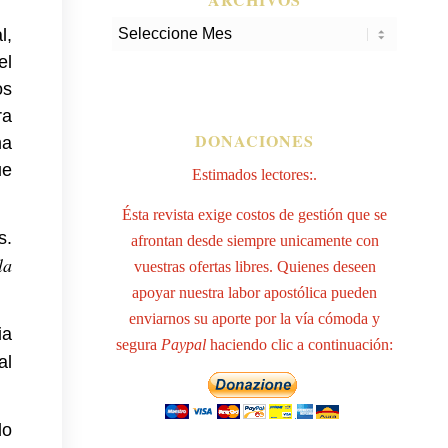
l,
el
os
ra
DONACIONES
ma
ue
Estimados lectores:.
Ésta revista exige costos de gestión que se
s.
afrontan desde siempre unicamente con
la
vuestras ofertas libres. Quienes deseen
apoyar nuestra labor apostólica pueden
enviarnos su aporte por la vía cómoda y
ia
segura
Paypal
haciendo clic a continuación:
al
do