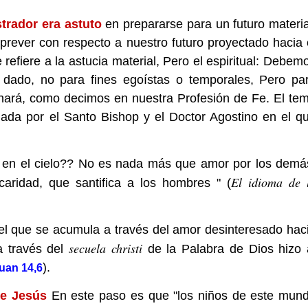
trador era astuto
en prepararse para un futuro materia
rever con respecto a nuestro futuro proyectado hacia 
refiere a la astucia material, Pero el espiritual: Debem
 dado, no para fines egoístas o temporales, Pero pa
inará, como decimos en nuestra Profesión de Fe. El te
mada por el Santo Bishop y el Doctor Agostino en el q
s en el cielo?? No es nada más que amor por los demá
El idioma de 
caridad, que santifica a los hombres " (
l que se acumula a través del amor desinteresado hac
secuela christi
a través del
de la Palabra de Dios hizo 
).
uan 14,6
de Jesús
En este paso es que "los niños de este mun