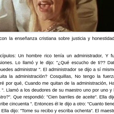
con la enseñanza cristiana sobre justicia y honestida
cípulos: Un hombre rico tenía un administrador, Y f
iones. Lo llamó y le dijo: "¿Qué escucho de ti?? Da
uedes administrar ". El administrador se dijo a sí mism
ta la administración? Cosquillas, No tengo la fuerz
ré por qué, Cuando me quitan de la administración, H
 ". Llamó a los deudores de su maestro uno por uno y 
ro?". Que respondió: "Cien barriles de aceite". Ella dij
ibe cincuenta ". Entonces él le dijo a otro: "Cuanto tien
Ella dijo: "Tome su recibo y escriba ochenta". El maest