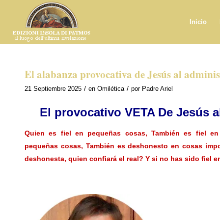
Inicio
El alabanza provocativa de Jesús al admini
/
/
21 Septiembre 2025
en
Omilética
por
Padre Ariel
El provocativo
VETA
De Jesús a
Quien es fiel en pequeñas cosas, También es fiel e
pequeñas cosas, También es deshonesto en cosas import
deshonesta, quien confiará el real? Y si no has sido fiel e
.