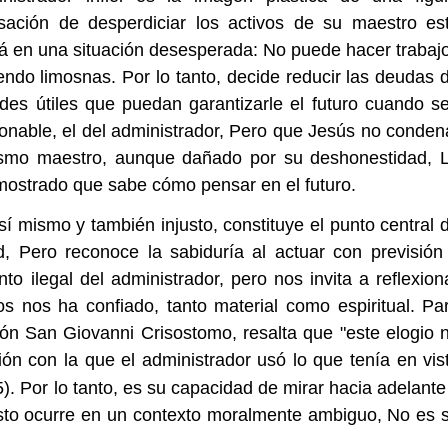
sación de desperdiciar los activos de su maestro es
tá en una situación desesperada: No puede hacer trabaj
endo limosnas. Por lo tanto, decide reducir las deudas 
des útiles que puedan garantizarle el futuro cuando s
nable, el del administrador, Pero que Jesús no conden
ismo maestro, aunque dañado por su deshonestidad, 
emostrado que sabe cómo pensar en el futuro.
í mismo y también injusto, constituye el punto central 
, Pero reconoce la sabiduría al actuar con previsión
to ilegal del administrador, pero nos invita a reflexion
os nos ha confiado, tanto material como espiritual. Pa
ón San Giovanni Crisostomo, resalta que "este elogio 
ón con la que el administrador usó lo que tenía en vis
5). Por lo tanto, es su capacidad de mirar hacia adelante
 esto ocurre en un contexto moralmente ambiguo, No es 