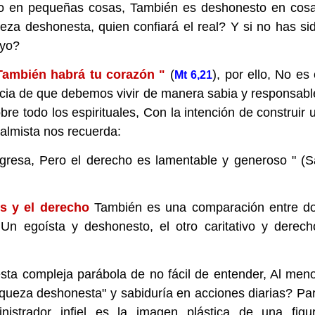
sto en pequeñas cosas, También es deshonesto en cos
ueza deshonesta, quien confiará el real? Y si no has si
uyo?
También habrá tu corazón "
(
), por ello, No es 
Mt 6,21
ncia de que debemos vivir de manera sabia y responsabl
bre todo los espirituales, Con la intención de construir 
almista nos recuerda:
resa, Pero el derecho es lamentable y generoso " (S
es y el derecho
También es una comparación entre d
 Un egoísta y deshonesto, el otro caritativo y derech
sta compleja parábola de no fácil de entender, Al men
iqueza deshonesta" y sabiduría en acciones diarias? Pa
nistrador infiel es la imagen plástica de una figu