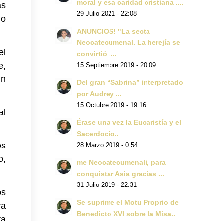
moral y esa caridad cristiana ....
as
29 Julio 2021 - 22:08
do
ANUNCIOS! "La secta
Neocatecumenal. La herejía se
el
convirtió ....
e,
15 Septiembre 2019 - 20:09
un
Del gran “Sabrina” interpretado
por Audrey ...
15 Octubre 2019 - 19:16
al
Érase una vez la Eucaristía y el
Sacerdocio..
os
28 Marzo 2019 - 0:54
o,
me Neocatecumenali, para
conquistar Asia gracias ...
31 Julio 2019 - 22:31
os
Se suprime el Motu Proprio de
ra
Benedicto XVI sobre la Misa..
ra