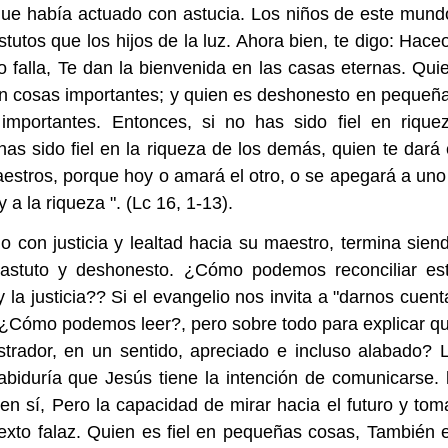
que había actuado con astucia. Los niños de este mund
tos que los hijos de la luz. Ahora bien, te digo: Hace
o falla, Te dan la bienvenida en las casas eternas. Qui
 en cosas importantes; y quien es deshonesto en pequeñ
mportantes. Entonces, si no has sido fiel en rique
has sido fiel en la riqueza de los demás, quien te dará 
aestros, porque hoy o amará el otro, o se apegará a uno
 a la riqueza ". (Lc 16, 1-13).
 con justicia y lealtad hacia su maestro, termina sien
 astuto y deshonesto. ¿Cómo podemos reconciliar es
 la justicia?? Si el evangelio nos invita a "darnos cuent
 ¿Cómo podemos leer?, pero sobre todo para explicar q
trador, en un sentido, apreciado e incluso alabado? 
abiduría que Jesús tiene la intención de comunicarse. 
n sí, Pero la capacidad de mirar hacia el futuro y tom
texto falaz. Quien es fiel en pequeñas cosas, También 