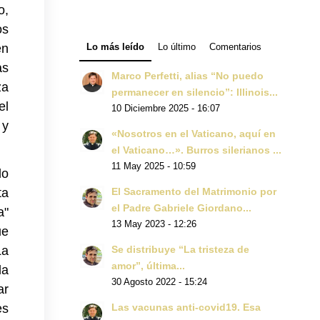
o,
os
Lo más leído
Lo último
Comentarios
en
as
Marco Perfetti, alias “No puedo
za
permanecer en silencio”: Illinois...
el
10 Diciembre 2025 - 16:07
 y
«Nosotros en el Vaticano, aquí en
el Vaticano…». Burros silerianos ...
11 May 2025 - 10:59
do
ta
El Sacramento del Matrimonio por
el Padre Gabriele Giordano...
a"
13 May 2023 - 12:26
ue
La
Se distribuye “La tristeza de
amor”, última...
la
30 Agosto 2022 - 15:24
ar
es
Las vacunas anti-covid19. Esa