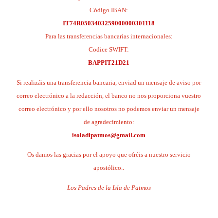
Código IBAN:
IT74R0503403259000000301118
Para las transferencias bancarias internacionales:
Codice SWIFT:
BAPPIT21D21
Si realizáis una transferencia bancaria, enviad un mensaje de aviso por
correo electrónico a la redacción, el banco no nos proporciona vuestro
correo electrónico y por ello nosotros no podemos enviar un mensaje
de agradecimiento:
isoladipatmos@gmail.com
Os damos las gracias por el apoyo que ofréis a nuestro servicio
apostólico..
Los Padres de la Isla de Patmos
.