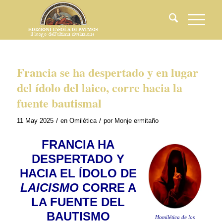
Francia se ha despertado y en lugar
del ídolo del laico, corre hacia la
fuente bautismal
/
/
11 May 2025
en
Omilética
por
Monje ermitaño
FRANCIA HA
DESPERTADO Y
HACIA EL ÍDOLO DE
LAICISMO
CORRE A
LA FUENTE DEL
BAUTISMO
Homilética de los