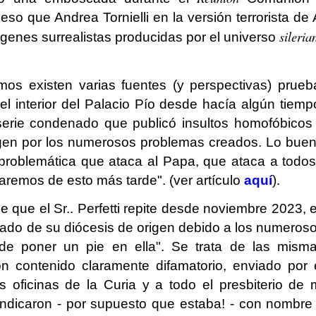
eso que Andrea Tornielli en la versión terrorista de 
sileria
genes surrealistas producidas por el universo
mos existen varias fuentes (y perspectivas) prueb
l interior del Palacio Pío desde hacía algún tiemp
n serie condenado que publicó insultos homofóbicos
igen por los numerosos problemas creados. Lo bue
a problemática que ataca al Papa, que ataca a todos
aremos de esto más tarde". (ver artículo
aquí
).
 que el Sr.. Perfetti repite desde noviembre 2023, 
lsado de su diócesis de origen debido a los numeros
de poner un pie en ella". Se trata de las mism
n contenido claramente difamatorio, enviado por 
 oficinas de la Curia y a todo el presbiterio de 
indicaron - por supuesto que estaba! - con nombre