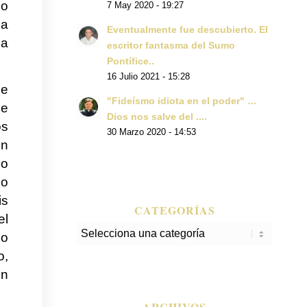
io
7 May 2020 - 19:27
sa
Eventualmente fue descubierto. El
 a
escritor fantasma del Sumo
Pontífice..
16 Julio 2021 - 15:28
ce
"Fideísmo idiota en el poder" …
Le
Dios nos salve del ....
os
30 Marzo 2020 - 14:53
un
ho
so
is
CATEGORÍAS
el
Categorías
so
o,
ún
ARCHIVOS