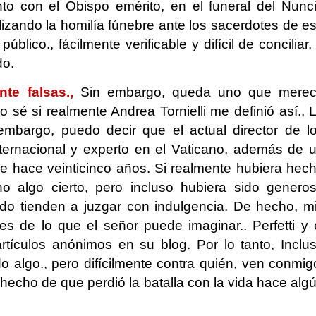
to con el Obispo emérito, en el funeral del Nunc
alizando la homilía fúnebre ante los sacerdotes de e
úblico., fácilmente verificable y difícil de conciliar,
do.
te falsas.,
Sin embargo, queda uno que mere
o sé si realmente Andrea Tornielli me definió así., 
embargo, puedo decir que el actual director de l
ternacional y experto en el Vaticano, además de 
e hace veinticinco años. Si realmente hubiera hec
ho algo cierto, pero incluso hubiera sido genero
o tienden a juzgar con indulgencia. De hecho, m
de lo que el señor puede imaginar.. Perfetti y 
tículos anónimos en su blog. Por lo tanto, Inclu
lgo., pero difícilmente contra quién, ven conmig
hecho de que perdió la batalla con la vida hace alg