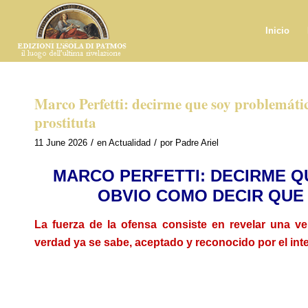
Inicio
Marco Perfetti: decirme que soy problemáti
prostituta
/
/
11 June 2026
en
Actualidad
por
Padre Ariel
MARCO PERFETTI: DECIRME Q
OBVIO COMO DECIR QUE
La fuerza de la ofensa consiste en revelar una ve
verdad ya se sabe, aceptado y reconocido por el inte
.