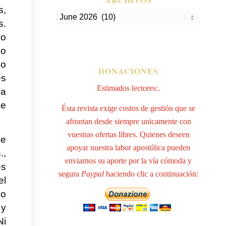
s,
s.
no
ho
do
DONACIONES
es
Estimados lectores:.
la
ue
Ésta revista exige costos de gestión que se
afrontan desde siempre unicamente con
vuestras ofertas libres. Quienes deseen
de
apoyar nuestra labor apostólica pueden
.,
enviarnos su aporte por la vía cómoda y
es
segura
Paypal
haciendo clic a continuación:
el
co
 y
Ni