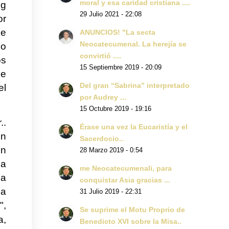
moral y esa caridad cristiana ....
og
29 Julio 2021 - 22:08
or
ue
ANUNCIOS! "La secta
Neocatecumenal. La herejía se
do
convirtió ....
os
15 Septiembre 2019 - 20:09
le
Del gran “Sabrina” interpretado
el
por Audrey ...
15 Octubre 2019 - 19:16
..
Érase una vez la Eucaristía y el
en
Sacerdocio..
En
28 Marzo 2019 - 0:54
 a
me Neocatecumenali, para
na
conquistar Asia gracias ...
 a
31 Julio 2019 - 22:31
",
Se suprime el Motu Proprio de
a,
Benedicto XVI sobre la Misa..