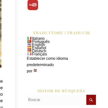
TRADUTTORE / TRADUCIR
Italiano
Português
English
Español
Deutsch
Français
Establecer como idioma
predeterminado
por
de
ue
MOTOR DE BÚSQUEDA
mo
de
 y