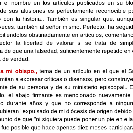
ir el nombre en los artículos publicados en su bl
 de sus alusiones es perfectamente reconocible p
 con la historia.. También es singular que, aunq
eces, también al señor mismo. Perfecto, ha segui
repitiéndolos obstinadamente en artículos, comentari
ctor la libertad de valorar si se trata de simp
cia de que una falsedad, suficientemente repetido en 
a de verdad.
 a mi obispo.,
tema de un artículo en el que el Sr
imitan a expresar críticas o disensos, pero construy
ante de su persona y de su ministerio episcopal.. 
irlo, el abajo firmante es mencionado nuevamente
ado durante años y que no corresponde a ningu
ubieran "expulsado de mi diócesis de origen debido
unto de que "ni siquiera puede poner un pie en ella
ue posible que hace apenas diez meses participar