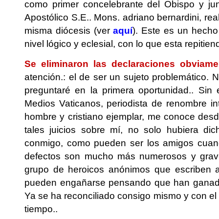
como primer concelebrante del Obispo y jun
Apostólico S.E.. Mons. adriano bernardini, re
misma diócesis (ver
aquí
). Este es un hecho p
nivel lógico y eclesial, con lo que esta repitien
Se eliminaron las declaraciones obviamen
atención.: el de ser un sujeto problemático. N
preguntaré en la primera oportunidad.. Sin 
Medios Vaticanos, periodista de renombre in
hombre y cristiano ejemplar, me conoce desd
tales juicios sobre mí, no solo hubiera dic
conmigo, como pueden ser los amigos cuand
defectos son mucho más numerosos y graves 
grupo de heroicos anónimos que escriben ar
pueden engañarse pensando que han ganado a
Ya se ha reconciliado consigo mismo y con el 
tiempo..