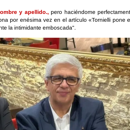
mbre y apellido.,
pero haciéndome perfectamen
iona por enésima vez en el artículo «Tornielli pone 
nte la intimidante emboscada".