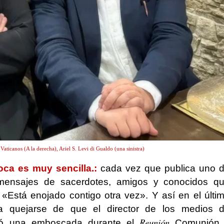
aticanos (A la derecha), Ariel S. Levi di Gualdo (una sinistra)
oca es muy sencilla.:
cada vez que publica uno 
o mensajes de sacerdotes, amigos y conocidos q
«Está enojado contigo otra vez». Y así en el últi
 a quejarse de que el director de los medios 
Reunión
ndió una emboscada durante el
Comunión