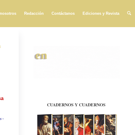
 nosotros
Redacción
Contáctanos
Ediciones y Revista
a
sa
CUADERNOS Y CUADERNOS
s -