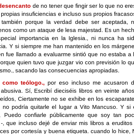
 desencanto
de no tener que fingir ser lo que no ere
propias insuficiencias e incluso sus propios fracaso
 también porque la verdad debe ser aceptada, 
nos como un ataque de lesa majestad. Es un hec
cial importancia en la Iglesia., ni nunca ha si
cia. Y si siempre me han mantenido en los márgen
 fue llamado a evaluarme sintió que no estaba a 
porque quien tuvo que juzgar vio con previsión lo q
mismo., sacando las consecuencias apropiadas.
y como teólogo.,
por eso incluso me acusaron 
usiva. Sí, Escribí dieciséis libros en veinte años
eídos, Ciertamente no se exhibe en los escaparat
e no podría quitarle el lugar a Vito Mancuso. Y si 
s, Puedo confiarle públicamente que soy tan po
 que incluso dejé de enviar mis libros a eruditos
ces por cortesía y buena etiqueta. cuando lo hice, 