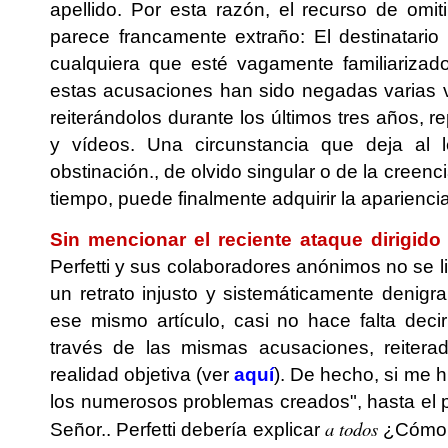
apellido. Por esta razón, el recurso de omit
parece francamente extraño: El destinatario
cualquiera que esté vagamente familiarizado
estas acusaciones han sido negadas varias v
reiterándolos durante los últimos tres años, 
y vídeos. Una circunstancia que deja al le
obstinación., de olvido singular o de la creen
tiempo, puede finalmente adquirir la aparienci
Sin mencionar el reciente ataque dirigido
Perfetti y sus colaboradores anónimos no se l
un retrato injusto y sistemáticamente denigr
ese mismo artículo, casi no hace falta dec
través de las mismas acusaciones, reiter
realidad objetiva (ver
aquí
).
De hecho, si me h
los numerosos problemas creados", hasta el p
a todos
Señor.. Perfetti debería explicar
¿Cómo f