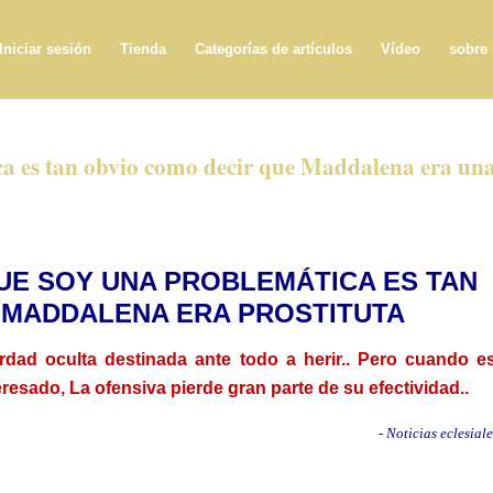
Iniciar sesión
Tienda
Categorías de artículos
Vídeo
sobre
ca es tan obvio como decir que Maddalena era un
UE SOY UNA PROBLEMÁTICA ES TAN
 MADDALENA ERA PROSTITUTA
rdad oculta destinada ante todo a herir.. Pero cuando e
resado, La ofensiva pierde gran parte de su efectividad..
- Noticias eclesiale