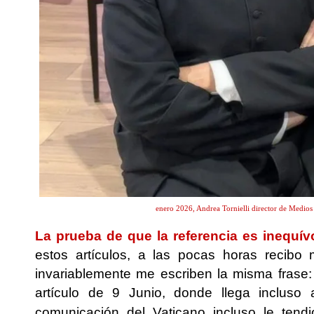
enero 2026, Andrea Tornielli director de Medios V
La prueba de que la referencia es inequív
estos artículos, a las pocas horas recib
invariablemente me escriben la misma frase: 
artículo de 9 Junio, donde llega incluso
comunicación del Vaticano incluso le te