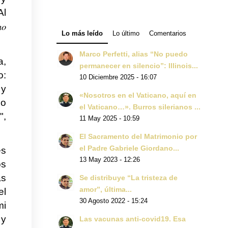
Al
no
Lo más leído
Lo último
Comentarios
Marco Perfetti, alias “No puedo
a,
permanecer en silencio”: Illinois...
o:
10 Diciembre 2025 - 16:07
 y
«Nosotros en el Vaticano, aquí en
no
el Vaticano…». Burros silerianos ...
",
11 May 2025 - 10:59
El Sacramento del Matrimonio por
el Padre Gabriele Giordano...
es
13 May 2023 - 12:26
os
as
Se distribuye “La tristeza de
amor”, última...
el
30 Agosto 2022 - 15:24
mi
 y
Las vacunas anti-covid19. Esa