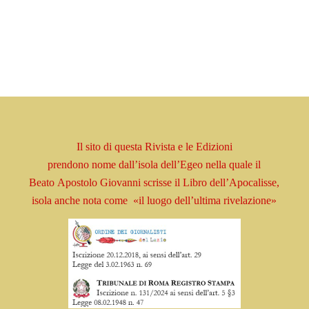
Il sito di questa Rivista e le Edizioni
prendono
nome
dall’isola dell’Egeo nella quale il
Beato
Apostolo
Giovanni scrisse il Libro
dell’Apocalisse,
isola
anche nota come
«il luogo dell’ultima rivelazione»