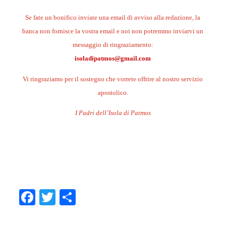
Se fate un bonifico inviate una email di avviso alla redazione, la
banca non fornisce la vostra email e noi non potremmo inviarvi un
messaggio di ringraziamento:
isoladipatmos@gmail.com
Vi ringraziamo per il sostegno che vorrete offrire al nostro servizio
apostolico.
I Padri dell’Isola di Patmos
.
.
.
Facebook
Twitter
Condividi