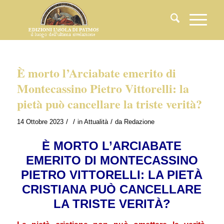
È morto l’Arciabate emerito di
Montecassino Pietro Vittorelli: la
pietà può cancellare la triste verità?
/
/
/
14 Ottobre 2023
in
Attualità
da
Redazione
È MORTO L’ARCIABATE
EMERITO DI MONTECASSINO
PIETRO VITTORELLI: LA PIETÀ
CRISTIANA PUÒ CANCELLARE
LA TRISTE VERITÀ?