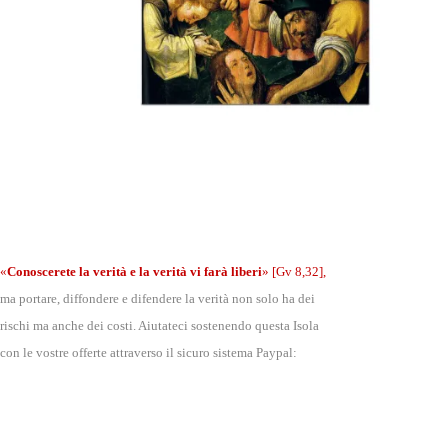
.
.
«
Conoscerete la verità e la verità vi farà liberi
»
[Gv 8,32],
ma portare, diffondere e difendere la verità non solo ha dei
rischi ma anche dei costi. Aiutateci sostenendo questa Isola
con le vostre offerte attraverso il sicuro sistema Paypal: