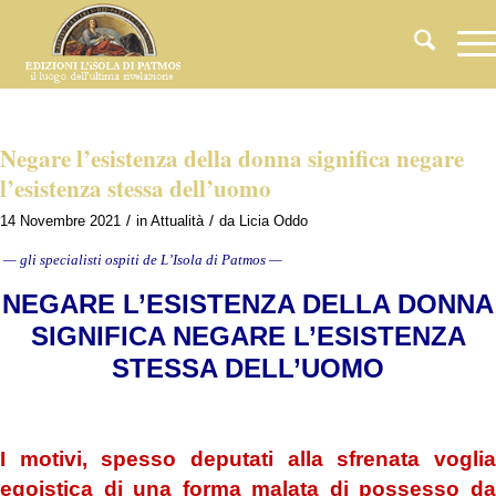
Negare l’esistenza della donna significa negare
l’esistenza stessa dell’uomo
/
/
14 Novembre 2021
in
Attualità
da
Licia Oddo
— gli specialisti ospiti de L’Isola di Patmos —
NEGARE L’ESISTENZA DELLA DONNA
SIGNIFICA NEGARE L’ESISTENZA
STESSA DELL’UOMO
.
I motivi,
s
pesso deputati alla sfrenata vogli
egoistica di una forma malata di possesso
d