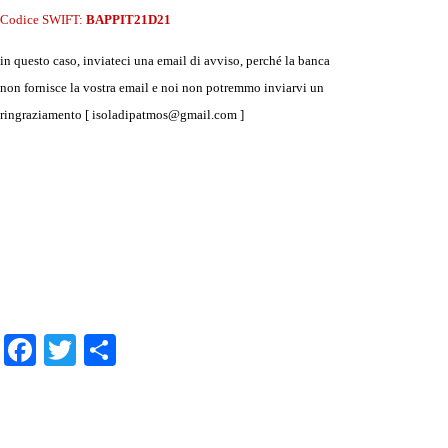
Codice SWIFT:
BAPPIT21D21
in questo caso, inviateci una email di avviso, perché la banca
non fornisce la vostra email e noi non potremmo inviarvi un
ringraziamento [ isoladipatmos@gmail.com ]
.
.
.
Facebook
Twitter
Condividi