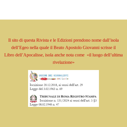
Il sito di questa Rivista e le Edizioni prendono
nome
dall’isola
dell’Egeo nella quale il Beato
Apostolo
Giovanni scrisse il
Libro
dell’Apocalisse, isola
anche nota come
«il luogo dell’ultima
rivelazione»