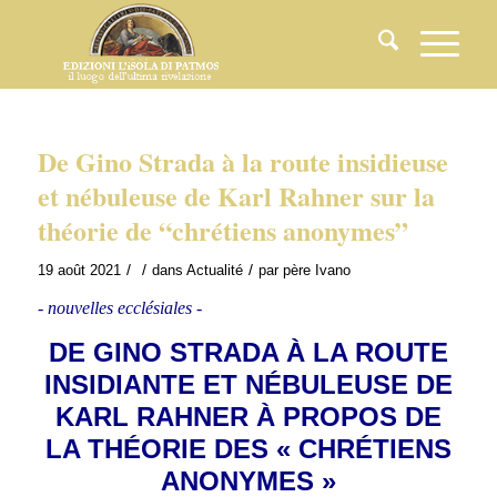
De Gino Strada à la route insidieuse
et nébuleuse de Karl Rahner sur la
théorie de “chrétiens anonymes”
/
/
/
19 août 2021
dans
Actualité
par
père Ivano
- nouvelles ecclésiales -
DE GINO STRADA À LA ROUTE
INSIDIANTE ET NÉBULEUSE DE
KARL RAHNER À PROPOS DE
LA THÉORIE DES « CHRÉTIENS
ANONYMES »