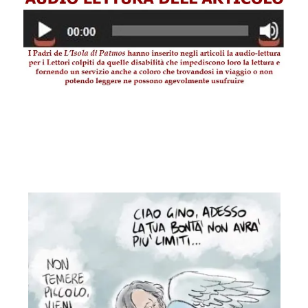
.
.
.