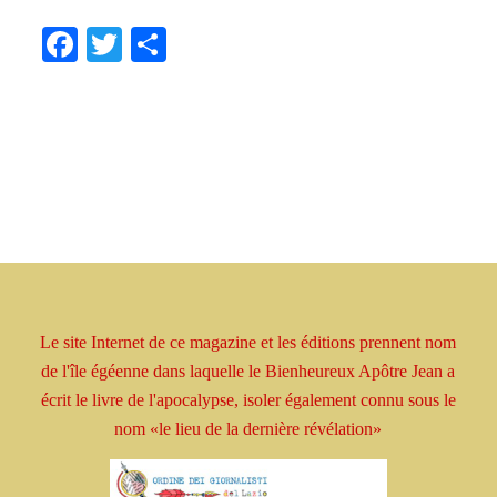
Facebook
Twitter
Share
Le site Internet de ce magazine et les éditions prennent
nom
de l'île égéenne dans laquelle le Bienheureux
Apôtre
Jean a
écrit le livre
de l'apocalypse, isoler
également connu sous le
nom
«le lieu de la dernière révélation»