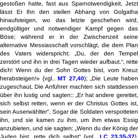
gestoßen hatte, fast aus Sparnotwendigkeit, Jetzt
lässt Er Ihn den steilen Abhang von Golgatha
hinaufsteigen, wo das letzte geschehen wird,
endgültiger und notwendiger Kampf gegen das
Böse; während er in der Zwischenzeit seine
alternative Messiasschaft vorschlägt, die dem Plan
des Vaters widerspricht: „Du, der den Tempel
zerstört und ihn in drei Tagen wieder aufbaut.“, rette
dich! Wenn du der Sohn Gottes bist, vom Kreuz
herabsteigen!» (vgl..
MT 27,40
); „Die Leute haben
zugeschaut, Die Anführer machten sich stattdessen
über ihn lustig und sagten:: „Er hat andere gerettet,
sich selbst retten, wenn er der Christus Gottes ist,
sein Auserwählter“. Sogar die Soldaten verspotteten
ihn, und sie kamen zu ihm, um ihm etwas Essig
anzubieten, und sie sagten: „Wenn du der König der
Juden bist, rette dich selbst“ (vgl..
LC 23,35-37
)