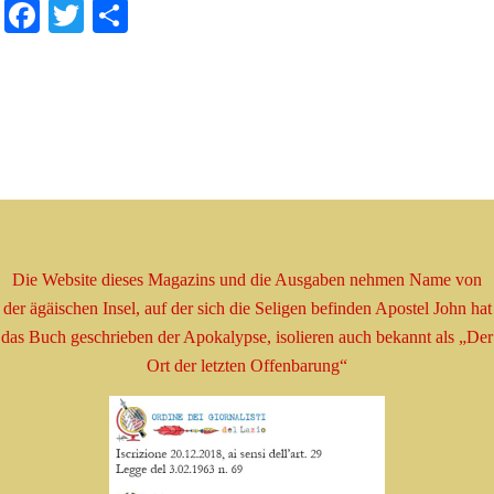
Facebook
Twitter
Share
Die Website dieses Magazins und die Ausgaben nehmen
Name
von
der ägäischen Insel, auf der sich die Seligen befinden
Apostel
John hat
das Buch geschrieben
der Apokalypse, isolieren
auch bekannt als
„Der
Ort der letzten Offenbarung“