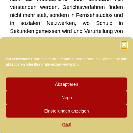
verstanden werden. Gerichtsverfahren finden
nicht mehr statt, sondern in Fernsehstudios und
in sozialen Netzwerken, wo Schuld in
Sekunden gemessen wird und Verurteilung von
der Menge ausgesprochen wird.
Fernseh-Talkshows
sind mittlerweile zu einer
wahren Plage geworden: in ihnen gibt es keine
Wir verwenden Cookies, um Ihr Erlebnis zu verbessern. Sie können sie alle
akzeptieren oder Ihre Präferenzen verwalten.
wirkliche Debatte, nicht einmal durch den
Austausch, wenn auch polemisch, werden in
Fragen und Antworten formuliert. Ganz im
Akzeptieren
Gegenteil: Es werden Themen angesprochen –
Nega
oft sehr heikle und komplexe –, um
Schlägereien auszulösen, an deren Ende kein
Einstellungen anzeigen
Ergebnis erzielt wird. All dies ist untersucht und
beabsichtigt. Eingeladen sind Experten und
{Titel}
Wissenschaftler aus verschiedenen