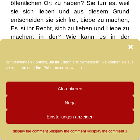
öffentlichen Ort zu haben? Sie tun es, weil
sie sich lieben und aus diesem Grund
entscheiden sie sich frei, Liebe zu machen,
Es ist ihr Recht, sich zu lieben und Liebe zu
machen, in der? Wie kann es in der
existieren? 2021 ein System, das so
rückständig und puritanisch ist, dass es zu
rufen wagt “obszöne Handlungen” die
Wir verwenden Cookies, um Ihr Erlebnis zu verbessern. Sie können sie alle
akzeptieren oder Ihre Präferenzen verwalten.
Freiheit, die zwei Menschen haben, sich zu
lieben? So ist es leicht zu sagen:
der Artikel
527 des Strafgesetzbuches
es sollte nicht
Akzeptieren
einfach entkriminalisiert werden, aber
Nega
einfach als Kriminalitätsfigur abgeschafft.
Wie Sie sehen, ist Freiheit ein Konzept, in
Einstellungen anzeigen
das alles eingeschlossen werden kann,
vom Recht eines Paares, an einem
display the comment
5
display the comment
4
display the comment
3
Einwilligung verwalten
öffentlichen Ort zu kopulieren, bis zum