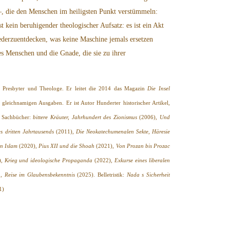
–, die den Menschen im heiligsten Punkt verstümmeln:
 kein beruhigender theologischer Aufsatz: es ist ein Akt
ederzuentdecken, was keine Maschine jemals ersetzen
des Menschen und die Gnade, die sie zu ihrer
, Presbyter und Theologe. Er leitet die 2014 das Magazin
Die Insel
 gleichnamigen Ausgaben. Er ist Autor Hunderter historischer Artikel,
de Sachbücher:
bittere Kräuter, Jahrhundert des Zionismus
(2006),
Und
s dritten Jahrtausends
(2011),
Die Neokatechumenalen Sekte, Häresie
n Islam
(2020),
Pius XII und die Shoah
(2021),
Von Prozan bis Prozac
),
Krieg und ideologische Propaganda
(2022),
Exkurse eines liberalen
n, Reise im Glaubensbekenntnis
(2025). Belletristik:
Nada s Sicherheit
1)