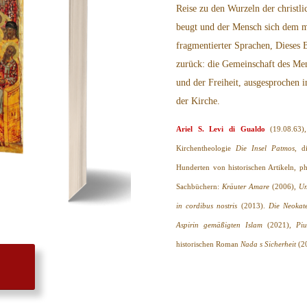
Reise zu den Wurzeln der christl
beugt und der Mensch sich dem m
fragmentierter Sprachen, Dieses 
zurück: die Gemeinschaft des Men
und der Freiheit, ausgesprochen 
der Kirche.
Ariel S. Levi di Gualdo
(19.08.63)
Kirchentheologie
Die Insel Patmos
, d
Hunderten von historischen Artikeln, ph
Sachbüchern:
Kräuter Amare
(2006),
Un
in cordibus nostris
(2013).
Die Neokat
Aspirin gemäßigten Islam
(2021),
Pi
historischen Roman
Nada s Sicherheit
(20
N