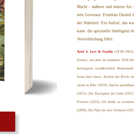
Macht – äußerer und innerer Art 
sein Gewissen. Freedom Denied ist
der Wahrheit. Ein Aufruf, das wi
kann: die spirituelle Intelligenz 
Verwirklichung führt.
Ariel S. Levi di Gualdo
(19.08.1963)
Patmos
, aus dem sie entstehen 2018 die
theologisch, sozialkirchlich. Bedeuten
Satan kam triune, Analyse der Kirche de
wurde zu Kiko
(2019),
Aspirin gemäßigte
(2021),
Die Traurigkeit der Liebe
(2022
Priesters
(2022),
Ich denke zu verstehe
(2009),
Der Pfad der drei Schlüssel
(202
N