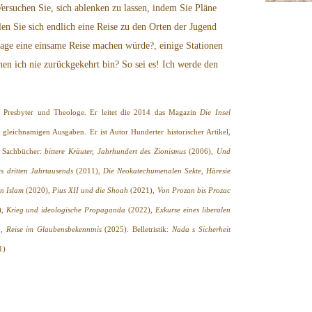
rsuchen Sie, sich ablenken zu lassen, indem Sie Pläne
len Sie sich endlich eine Reise zu den Orten der Jugend
age eine einsame Reise machen würde?, einige Stationen
nen ich nie zurückgekehrt bin? So sei es! Ich werde den
, Presbyter und Theologe. Er leitet die 2014 das Magazin
Die Insel
 gleichnamigen Ausgaben. Er ist Autor Hunderter historischer Artikel,
de Sachbücher:
bittere Kräuter, Jahrhundert des Zionismus
(2006),
Und
s dritten Jahrtausends
(2011),
Die Neokatechumenalen Sekte, Häresie
n Islam
(2020),
Pius XII und die Shoah
(2021),
Von Prozan bis Prozac
),
Krieg und ideologische Propaganda
(2022),
Exkurse eines liberalen
n, Reise im Glaubensbekenntnis
(2025). Belletristik:
Nada s Sicherheit
1)