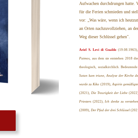
Aufwachen durchdrungen hatte. Ve
für die Ferien schmieden und stel
vor: „Was wäre, wenn ich heutzut
an Orten nachzuvollziehen, an de
Weg dieser Schlüssel gehen".
Ariel S. Levi di Gualdo
(19.08.1963)
Patmos
, aus dem sie entstehen 2018 die
theologisch, sozialkirchlich. Bedeuten
Satan kam triune, Analyse der Kirche de
wurde zu Kiko
(2019),
Aspirin gemäßigte
(2021),
Die Traurigkeit der Liebe
(2022
Priesters
(2022),
Ich denke zu verstehe
(2009),
Der Pfad der drei Schlüssel
(202
N