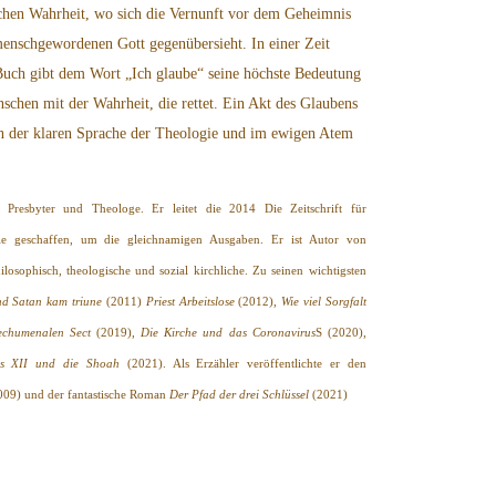
ichen Wahrheit, wo sich die Vernunft vor dem Geheimnis
enschgewordenen Gott gegenübersieht. In einer Zeit
Buch gibt dem Wort „Ich glaube“ seine höchste Bedeutung
schen mit der Wahrheit, die rettet. Ein Akt des Glaubens
in der klaren Sprache der Theologie und im ewigen Atem
, Presbyter und Theologe. Er leitet die 2014 Die Zeitschrift für
ie geschaffen, um die gleichnamigen Ausgaben. Er ist Autor von
ilosophisch, theologische und sozial kirchliche. Zu seinen wichtigsten
d Satan kam triune
(2011)
Priest Arbeitslose
(2012),
Wie viel Sorgfalt
echumenalen Sect
(2019),
Die Kirche und das Coronavirus
S (2020),
us XII und die Shoah
(2021). Als Erzähler veröffentlichte er den
09) und der fantastische Roman
Der Pfad der drei Schlüssel
(2021)