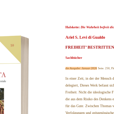
Halskette:
Die Wahrheit befreit di
Ariel S. Levi di Gualdo
FREIHEIT’ BESTRITTE
Sachbücher
die Ausgabe: Januar 2026
Seite. 250, 
In einer Zeit, in der der Mensch
delegiert, Dieses Werk befasst si
Freiheit. Nicht die ideologische F
die aus dem Risiko des Denkens e
für das Gute. Zwischen Thomas vo
Verfolgungen und zeitgenössisch