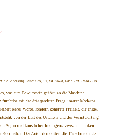
ch
N
Flexible Abdeckung kostet € 25,00 (inkl. MwSt) ISBN 9791280867216
 das, was zum Bewusstsein gehört, an die Maschine
ch furchtlos mit der drängendsten Frage unserer Moderne:
reiheit leerer Worte, sondern konkrete Freiheit, diejenige,
ntsteht, von der Last des Urteilens und der Verantwortung
n Aquin und künstlicher Intelligenz, zwischen antiken
er Korruption, Der Autor demontiert die Täuschungen der