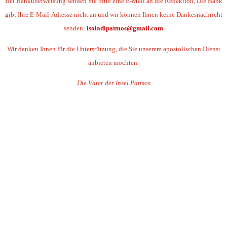
Bei Banküberweisung senden Sie bitte eine E-Mail an die Redaktion, Die Bank
gibt Ihre E-Mail-Adresse nicht an und wir können Ihnen keine Dankesnachricht
senden:
isoladipatmos@gmail.com
Wir danken Ihnen für die Unterstützung, die Sie unserem apostolischen Dienst
anbieten möchten.
Die Väter der Insel Patmos
.
.
.
.
.
.
.