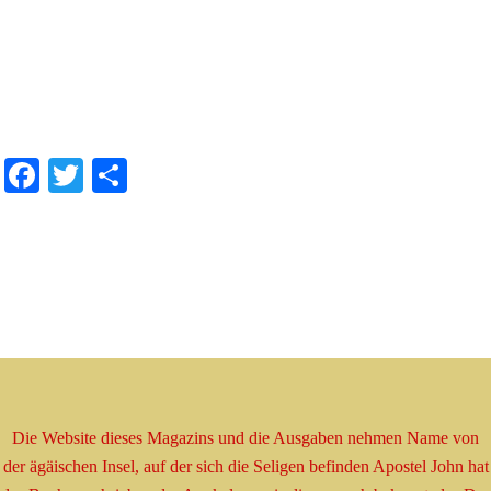
.
.
Facebook
Twitter
Share
Die Website dieses Magazins und die Ausgaben nehmen
Name
von
der ägäischen Insel, auf der sich die Seligen befinden
Apostel
John hat