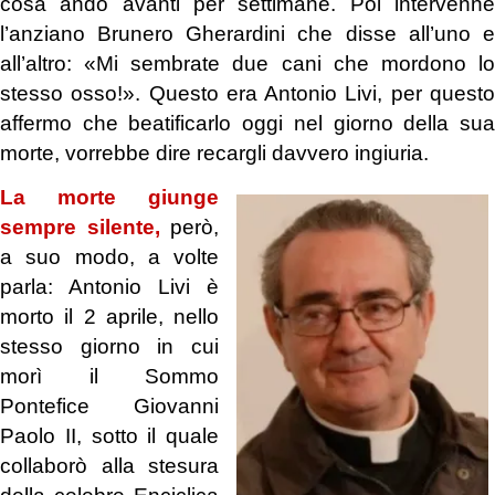
cosa andò avanti per settimane. Poi intervenne
l’anziano Brunero Gherardini che disse all’uno e
all’altro: «Mi sembrate due cani che mordono lo
stesso osso!». Questo era Antonio Livi, per questo
affermo che beatificarlo oggi nel giorno della sua
morte, vorrebbe dire recargli davvero ingiuria.
La morte giunge
sempre silente,
però,
a suo modo, a volte
parla: Antonio Livi è
morto il 2 aprile, nello
stesso giorno in cui
morì il
Sommo
Pontefice Giovanni
Paolo II, sotto il quale
collaborò alla stesura