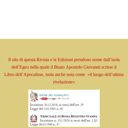
Il sito di questa Rivista e le Edizioni prendono
nome
dall’isola
dell’Egeo nella quale il Beato
Apostolo
Giovanni scrisse il
Libro
dell’Apocalisse, isola
anche nota come
«il luogo dell’ultima
rivelazione»