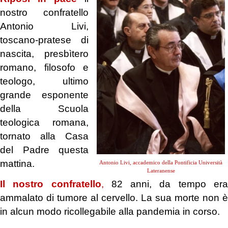
nostro confratello
Antonio Livi,
toscano-pratese di
nascita, presbìtero
romano, filosofo e
teologo, ultimo
grande esponente
della Scuola
teologica romana,
tornato alla Casa
del Padre questa
mattina.
Antonio Livi, accademico della Pontificia Università
Lateranense
Il nostro confratello
,
82 anni, da tempo er
ammalato di tumore al cervello. La sua morte non è
in alcun modo ricollegabile alla pandemia in corso.