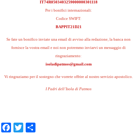
IT74R0503403259000000301118
Per i bonifici internazionali:
Codice SWIFT:
BAPPIT21D21
Se fate un bonifico inviate una email di avviso alla redazione, la banca non
fornisce la vostra email e noi non potremmo inviarvi un messaggio di
ringraziamento:
isoladipatmos@gmail.com
Vi ringraziamo per il sostegno che vorrete offrire al nostro servizio apostolico.
I Padri dell’Isola di Patmos
.
.
Facebook
Twitter
Condividi