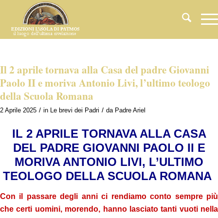
Il 2 aprile tornava alla Casa del padre Giovanni
Paolo II e moriva Antonio Livi, l’ultimo teologo
della Scuola Romana
/
/
2 Aprile 2025
in
Le brevi dei Padri
da
Padre Ariel
IL 2 APRILE TORNAVA ALLA CASA
DEL PADRE GIOVANNI PAOLO II E
MORIVA ANTONIO LIVI, L’ULTIMO
TEOLOGO DELLA SCUOLA ROMANA
Con il passare degli anni ci rendiamo conto sempre più
che certi uomini, morendo, hanno lasciato tanti vuoti nella