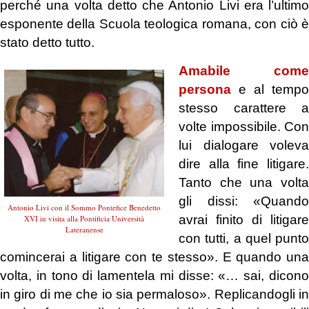
perché una volta detto che Antonio Livi era l’ultimo
esponente della Scuola teologica romana, con ciò è
stato detto tutto.
Amabile come
persona
e al tempo
stesso carattere a
volte impossibile. Con
lui dialogare voleva
dire alla fine litigare.
Tanto che una volta
gli dissi:
«Quando
Antonio Livi con il Sommo Pontefice Benedetto
avrai finito di litigare
XVI in visita alla Pontificia Università
Lateranense
con tutti, a quel punto
comincerai a litigare con te stesso».
E quando una
volta, in tono di lamentela mi disse:
«… sai, dicon
in giro di me che io sia permaloso». Replicandogli in