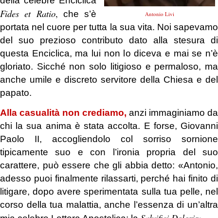
della celebre Enciclica
Fides et Ratio
,
che s’è
Antonio Livi
portata nel cuore per tutta la sua vita. Noi sapevamo
del suo prezioso contributo dato alla stesura di
questa Enciclica, ma lui non lo diceva e mai se n’è
gloriato. Sicché non solo litigioso e permaloso, ma
anche umile e discreto servitore della Chiesa e del
papato.
Alla casualità non crediamo,
anzi immaginiamo da
chi la sua anima è stata accolta. E forse, Giovanni
Paolo II, accogliendolo col sorriso sornione
tipicamente suo e con l’ironia propria del suo
carattere, può essere che gli abbia detto: «Antonio,
adesso puoi finalmente rilassarti, perché hai finito di
litigare, dopo avere sperimentata sulla tua pelle, nel
corso della tua malattia, anche l’essenza di un’altra
Salvifici Doloris
».