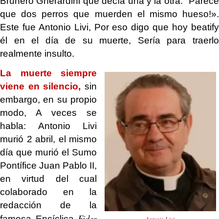
Brunero Gherardini que decía una y la otra: "Parece
que dos perros que muerden el mismo hueso!».
Este fue Antonio Livi, Por eso digo que hoy beatify
él en el día de su muerte, Sería para traerlo
realmente insulto.
La muerte siempre
viene en silencio,
sin
embargo, en su propio
modo, A veces se
habla: Antonio Livi
murió 2 abril, el mismo
día que murió el
Sumo
Pontífice Juan Pablo II,
en virtud del cual
colaborado en la
redacción de la
Fides
famosa Encíclica
Antonio Livi