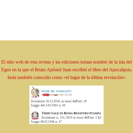
El sitio web de esta revista y las ediciones toman
nombre
de la isla del
Egeo en la que el Beato
Apóstol
Juan escribió el libro
del Apocalipsis,
Isola
también conocido como
«el lugar de la última revelación»