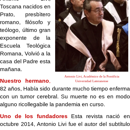
Toscana nacidos en
Prato, presbìtero
romano, filósofo y
teólogo, último gran
exponente de la
Escuela Teológica
Romana, Volvió a la
casa del Padre esta
mañana.
Antonio Livi, Académico de la Pontificia
Nuestro hermano
,
Universidad Lateranense
82 años, Había sido durante mucho tiempo enferma
con un tumor cerebral. Su muerte no es en modo
alguno ricollegabile la pandemia en curso.
Uno de los fundadores
Esta revista nació e
octubre 2014, Antonio Livi fue el autor del subtítulo