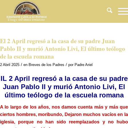
El 2 April regresó a la casa de su padre Juan
Pablo II y murió Antonio Livi, El último teólogo
de la escuela romana
/
/
2 Abril 2025
en
Breves de los Padres
por
Padre Ariel
IL 2 April regresó a la casa de su padre
Juan Pablo II y murió Antonio Livi, El
último teólogo de la escuela romana
A lo largo de los años, nos damos cuenta más y más que
ciertos hombres, moribundo, Dejaron muchos vacíos en la
iglesia, porque no han sido reemplazados y no hubo