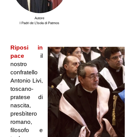
Autore
I Padri de L’Isola di Patmos
.
Riposi in
pace
il
nostro
confratello
Antonio Livi,
toscano-
pratese di
nascita,
presbìtero
romano,
filosofo e