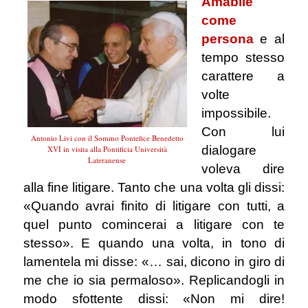
Amabile
come
persona
e al
tempo stesso
carattere a
volte
impossibile.
Con lui
Antonio Livi con il Sommo Pontefice Benedetto
dialogare
XVI in visita alla Pontificia Università
Lateranense
voleva dire
alla fine litigare. Tanto che una volta gli dissi:
«Quando avrai finito di litigare con tutti, a
quel punto comincerai a litigare con te
stesso».
E quando una volta, in tono di
lamentela mi disse:
«… sai, dicono in giro di
me che io sia permaloso». Replicandogli in
modo sfottente dissi: «Non mi dire!