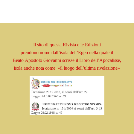
Il sito di questa Rivista e le Edizioni
prendono
nome
dall’isola dell’Egeo nella quale il
Beato
Apostolo
Giovanni scrisse il Libro
dell’Apocalisse,
isola
anche nota come
«il luogo dell’ultima rivelazione»