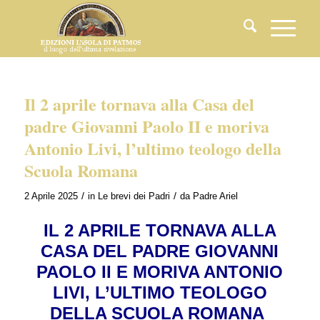
Il 2 aprile tornava alla Casa del
padre Giovanni Paolo II e moriva
Antonio Livi, l’ultimo teologo della
Scuola Romana
/
/
2 Aprile 2025
in
Le brevi dei Padri
da
Padre Ariel
IL 2 APRILE TORNAVA ALLA
CASA DEL PADRE GIOVANNI
PAOLO II E MORIVA ANTONIO
LIVI, L’ULTIMO TEOLOGO
DELLA SCUOLA ROMANA