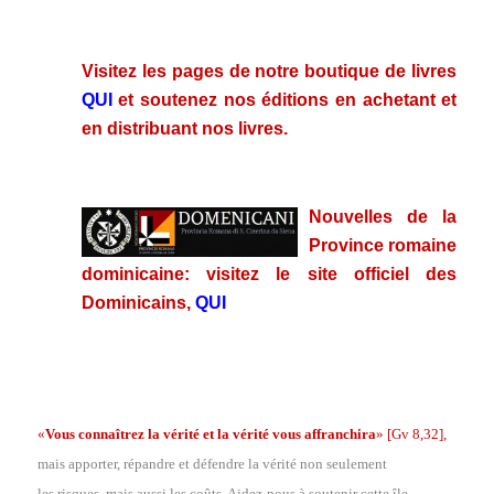
.
Visitez les pages de notre boutique de livres
QUI
et soutenez nos éditions en achetant et
en distribuant nos livres.
.
Nouvelles de la
Province romaine
dominicaine: visitez le site officiel des
Dominicains,
QUI
.
.
«
Vous connaîtrez la vérité et la vérité vous affranchira
»
[Gv 8,32],
mais apporter, répandre et défendre la vérité non seulement
les risques, mais aussi les coûts. Aidez-nous à soutenir cette île