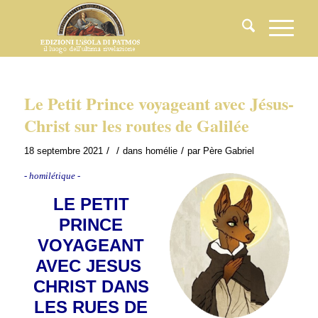
Le Petit Prince voyageant avec Jésus-
Christ sur les routes de Galilée
/
/
/
18 septembre 2021
dans
homélie
par
Père Gabriel
- homilétique -
LE PETIT
PRINCE
VOYAGEANT
AVEC JESUS ​​
CHRIST DANS
LES RUES DE