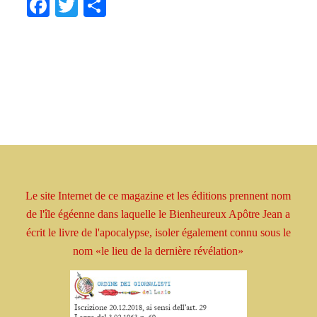
Facebook
Twitter
Share
Le site Internet de ce magazine et les éditions prennent
nom
de l'île égéenne dans laquelle le Bienheureux
Apôtre
Jean a
écrit le livre
de l'apocalypse, isoler
également connu sous le
nom
«le lieu de la dernière révélation»