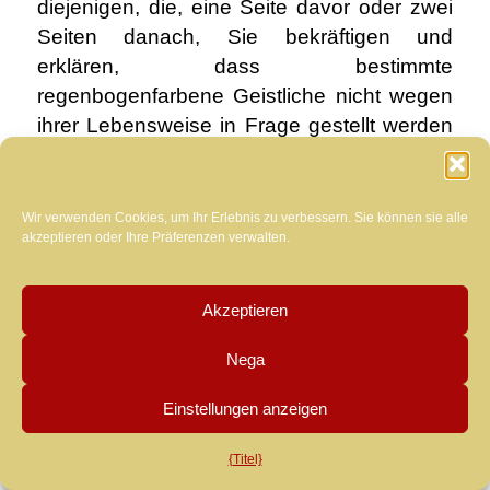
diejenigen, die, eine Seite davor oder zwei
Seiten danach, Sie bekräftigen und
erklären, dass bestimmte
regenbogenfarbene Geistliche nicht wegen
ihrer Lebensweise in Frage gestellt werden
sollten, weil bestimmte Laster und Bräuche
Teil ihrer Privatsphäre wären (vgl.
).
Hier
Wir verwenden Cookies, um Ihr Erlebnis zu verbessern. Sie können sie alle
Dann stellt sich unweigerlich eine Frage.:
akzeptieren oder Ihre Präferenzen verwalten.
Fand das abscheuliche Sexualverhalten,
das Marko Ivan Rupnik zugeschrieben wird,
Akzeptieren
während des sonntäglichen Angelusgebets
auf dem Petersplatz statt?, oder sie
Nega
gehörten auch zu seinem Privatleben?
Warum, wenn das Privatleben als Grund
Einstellungen anzeigen
angeführt wird, um bestimmte Personen
{Titel}
jeglicher Kritik zu entziehen, Es ist schwer