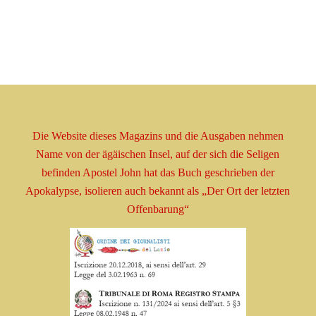
Die Website dieses Magazins und die Ausgaben nehmen
Name
von der ägäischen Insel, auf der sich die Seligen
befinden
Apostel
John hat das Buch geschrieben
der
Apokalypse, isolieren
auch bekannt als
„Der Ort der letzten
Offenbarung“