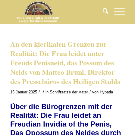
An den klerikalen Grenzen zur
Realität: Die Frau leidet unter
Freuds Penisneid, das Possum des
Neids von Matteo Bruni, Direktor
des Pressebüros des Heiligen Stuhls
/
/
/
15 Januar 2025
in
Schriftsätze der Väter
von
Hypatia
Über die Bürogrenzen mit der
Realität: Die Frau leidet an
Freudian Invidia of the Penis,
Das Opossum des Neides durch