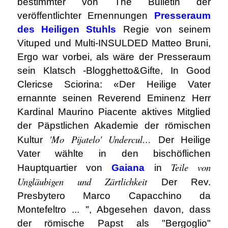
bestimmter von The Bulletin der
veröffentlichter Ernennungen
Presseraum
des Heiligen Stuhls
Regie von seinem
Vituped und Multi-INSULDED Matteo Bruni,
Ergo war vorbei, als wäre der Presseraum
sein Klatsch -Blogghetto&Gifte, In Good
Clericse Sciorina: «Der Heilige Vater
ernannte seinen Reverend Eminenz Herr
Kardinal Maurino Piacente aktives Mitglied
der Päpstlichen Akademie der römischen
'Mo Pijatelo' Undercul…
Kultur
Der Heilige
Vater wählte in den bischöflichen
Teile von
Hauptquartier von
Gaiana
in
Ungläubigen und Zärtlichkeit
Der Rev.
Presbytero Marco Capacchino da
Montefeltro ... ", Abgesehen davon, dass
der römische Papst als "Bergoglio"