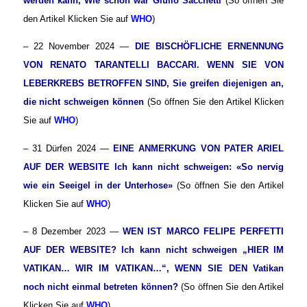
werden kann, Wie schon war Giulio Sacchetti
(So öffnen Sie
den Artikel Klicken Sie auf
WHO
)
– 22 November 2024 —
DIE BISCHÖFLICHE ERNENNUNG
VON RENATO TARANTELLI BACCARI. WENN SIE VON
LEBERKREBS BETROFFEN SIND, Sie greifen diejenigen an,
die nicht schweigen können
(So öffnen Sie den Artikel Klicken
Sie auf
WHO
)
– 31 Dürfen 2024 —
EINE ANMERKUNG VON PATER ARIEL
AUF DER WEBSITE
Ich kann nicht schweigen
: «So nervig
wie ein Seeigel in der Unterhose»
(So öffnen Sie den Artikel
Klicken Sie auf
WHO
)
– 8 Dezember 2023 —
WEN IST MARCO FELIPE PERFETTI
AUF DER WEBSITE?
Ich kann nicht schweigen
„HIER IM
VATIKAN… WIR IM VATIKAN…“, WENN SIE DEN Vatikan
noch nicht einmal betreten können?
(So öffnen Sie den Artikel
Klicken Sie auf
WHO
)