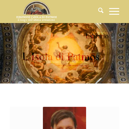
EDIZIONI
L'ISOLA
DI
PATMOS
Presidente
Negozio
Jorge
Facio
Lince
L
i
b
r
a
r
i
o
L
'
I
s
o
l
a
d
i
P
a
t
m
o
s
I
L
L
U
O
G
O
D
E
L
L
’
U
L
T
I
M
A
R
I
V
E
L
A
Z
I
O
N
E
R
i
v
i
s
t
a
d
i
T
e
o
l
o
g
i
a
E
c
c
l
e
s
i
a
l
e
e
d
i
A
g
g
i
o
r
n
a
m
e
n
t
o
P
a
s
t
o
r
a
l
e
(Iscrizione
al
Registro
Stampa
del
Tribunale
di
Roma
N.
131/2024)
Direttore
responsabile
Ariel
S.
Levi
di
Gualdo
Vice
direttore
Ivano
Liguori