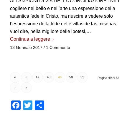
AI LAMPIONI DI VIA DELLA CONCILIAZIONE . Non
cogliere nel bello e nell’arte una espressione della
autentica fede in Cristo, ma riuscire a vedere solo
l’espressione della fede nelle villas de las miserias,
vuol dire, nella migliore delle ipotesi,…
Continua a leggere
13 Gennaio 2017
/
1 Commento
«
‹
47
48
49
50
51
Pagina 49 di 64
›
»
Facebook
Twitter
Condividi