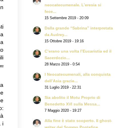
neocatecumenale. L’eresia si
in
fece...
15 Settembre 2019 - 20:09
ti
Dalla grande “Sabrina” interpretata
sa
da Audrey...
15 Ottobre 2019 - 19:16
ha
to
C’erano una volta l’Eucaristia ed il
li
Sacerdozio...
um
28 Marzo 2019 - 0:54
I Neocatecumenali, alla conquista
dell’Asia grazie...
ta
31 Luglio 2019 - 22:31
ue
Sia abolito il Motu Proprio di
he
Benedetto XVI sulla Messa...
o:
7 Maggio 2020 - 19:27
tà
Alla fine è stato scoperto. Il ghost-
 i
writer del Sommo Pontefice...