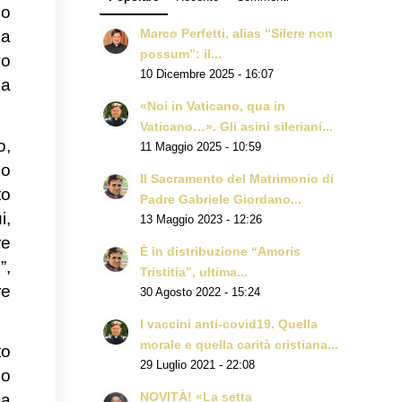
io
Marco Perfetti, alias “Silere non
da
possum”: il...
vo
10 Dicembre 2025 - 16:07
ca
«Noi in Vaticano, qua in
Vaticano…». Gli asini sileriani...
o,
11 Maggio 2025 - 10:59
do
Il Sacramento del Matrimonio di
to
Padre Gabriele Giordano...
i,
13 Maggio 2023 - 12:26
re
È in distribuzione “Amoris
”,
Tristitia”, ultima...
re
30 Agosto 2022 - 15:24
I vaccini anti-covid19. Quella
morale e quella carità cristiana...
to
29 Luglio 2021 - 22:08
lo
NOVITÀ! «La setta
ia