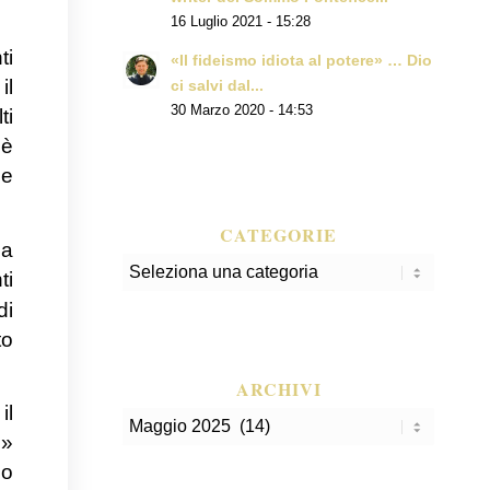
16 Luglio 2021 - 15:28
ti
«Il fideismo idiota al potere» … Dio
il
ci salvi dal...
30 Marzo 2020 - 14:53
ti
 è
Re
CATEGORIE
pa
Categorie
ti
di
to
ARCHIVI
il
e»
io