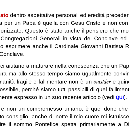
cato
dentro aspettative personali ed eredità preceden
nta per un Papa è quella con Gesù Cristo e non con 
nizzato. Questo è stato anche il pensiero che mol
 Congregazioni Generali in vista del Conclave ed
o esprimere anche il Cardinale Giovanni Battista 
 Conclave.
ci aiutano a maturare nella conoscenza che un Pa
ura ma allo stesso tempo siamo ugualmente convin
outsider
anità fragile e fallimentare non è un
e quin
ossibile, perché siamo tutti passibili di quel fallimen
lmente espresso in un suo recente articolo (vedi
).
QUI
o
e non un compromesso umano, è quel dono che 
o consiglio, anche di notte il mio cuore mi istruisc
ruire il sommo Pontefice spetta primariamente a D