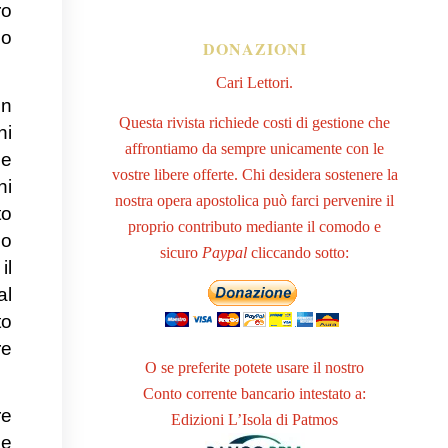
ro
mo
DONAZIONI
Cari Lettori.
un
Questa rivista richiede costi di gestione che
ni
affrontiamo da sempre unicamente con le
le
vostre libere offerte. Chi desidera sostenere la
hi
nostra opera apostolica può farci pervenire il
to
proprio contributo mediante il comodo e
mo
sicuro
Paypal
cliccando sotto:
il
al
to
re
O se preferite potete usare il nostro
Conto corrente bancario intestato a:
re
Edizioni L’Isola di Patmos
 e