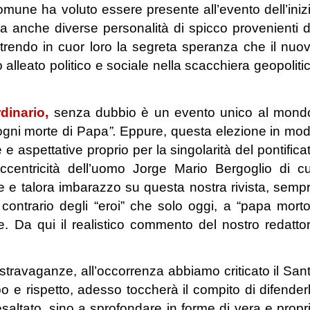
mune ha voluto essere presente all’evento dell’iniz
 anche diverse personalità di spicco provenienti 
utrendo in cuor loro la segreta speranza che il nuo
alleato politico e sociale nella scacchiera geopoliti
dinario,
senza dubbio è un evento unico al mond
ogni morte di Papa
”.
Eppure, questa elezione in mo
e aspettative proprio per la singolarità del pontifica
centricità dell’uomo Jorge Mario Bergoglio di cu
e e talora imbarazzo su questa nostra rivista, semp
 contrario degli “eroi” che solo oggi, a “papa morto
ie. Da qui il realistico commento del nostro redatto
stravaganze, all’occorrenza abbiamo criticato il San
 e rispetto, adesso toccherà il compito di difender
saltato, sino a sprofondare in forme di vera e propr