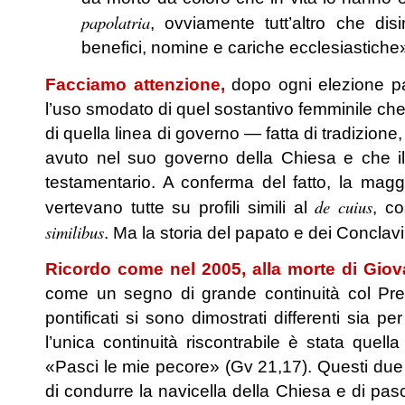
papolatria
, ovviamente tutt’altro che di
benefici, nomine e cariche ecclesiastiche
Facciamo attenzione,
dopo ogni elezione pap
l’uso smodato di quel sostantivo femminile che è
di quella linea di governo — fatta di tradizione,
avuto nel suo governo della Chiesa e che i
testamentario. A conferma del fatto, la maggio
de cuius
vertevano tutte su profili simili al
, c
similibus
. Ma la storia del papato e dei Conclav
Ricordo come nel 2005, alla morte di Giova
come un segno di grande continuità col Pre
pontificati si sono dimostrati differenti sia p
l’unica continuità riscontrabile è stata quel
«Pasci le mie pecore» (Gv 21,17). Questi due
di condurre la navicella della Chiesa e di pas