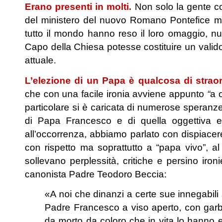
Erano presenti in molti.
Non solo la gente co
del ministero del nuovo Romano Pontefice ma
tutto il mondo hanno reso il loro omaggio, n
Capo della Chiesa potesse costituire un valido 
attuale.
L’elezione di un Papa è qualcosa di straor
che con una facile ironia avviene appunto
“
a 
particolare si è caricata di numerose speranze 
di Papa Francesco e di quella oggettiva ec
all’occorrenza, abbiamo parlato con dispiacer
con rispetto ma soprattutto a “papa vivo”, al
sollevano perplessità, critiche e persino iron
canonista Padre Teodoro Beccia:
«A noi che dinanzi a certe sue innegabili 
Padre Francesco a viso aperto, con garbo
da morto da coloro che in vita lo hanno e