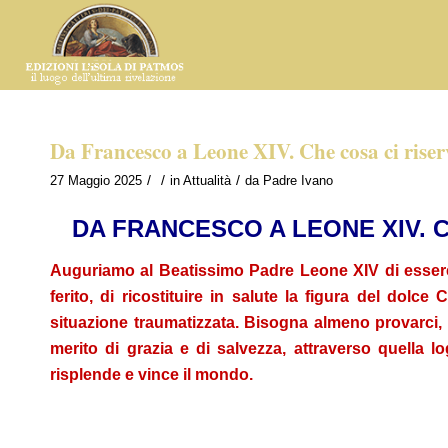
Da Francesco a Leone XIV. Che cosa ci riserv
/
/
/
27 Maggio 2025
in
Attualità
da
Padre Ivano
DA FRANCESCO A LEONE XIV. 
Auguriamo al Beatissimo Padre Leone XIV di essere
ferito, di ricostituire in salute la figura del dolc
situazione traumatizzata. Bisogna almeno provarci, 
merito di grazia e di salvezza, attraverso quella lo
risplende e vince il mondo.