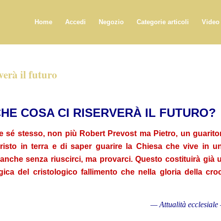
Home
Accedi
Negozio
Categorie articoli
Video
erà il futuro
CHE COSA CI RISERVERÀ IL FUTURO?
 sé stesso, non più Robert Prevost ma Pietro, un guarito
e Cristo in terra e di saper guarire la Chiesa che vive in u
anche senza riuscirci, ma provarci. Questo costituirà già 
gica del cristologico fallimento che nella gloria della cro
— Attualità ecclesiale