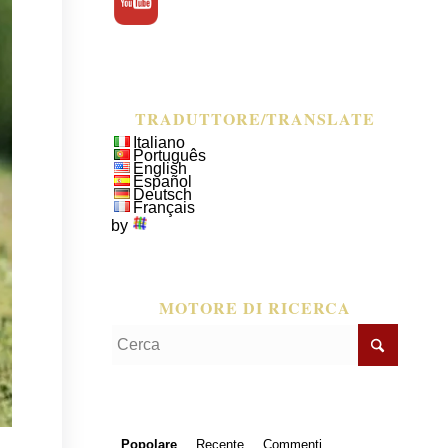
TRADUTTORE/TRANSLATE
Italiano
Português
English
Español
Deutsch
Français
by
MOTORE DI RICERCA
Popolare
Recente
Commenti