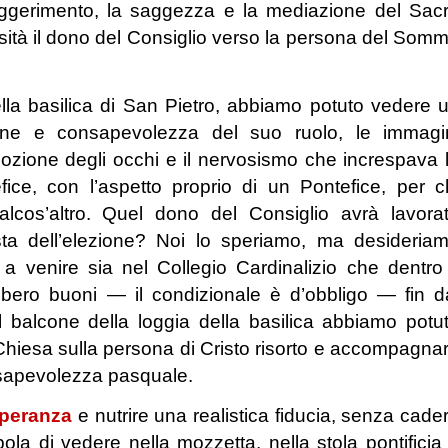
suggerimento, la saggezza e la mediazione del Sac
osità il dono del Consiglio verso la persona del Som
ella basilica di San Pietro, abbiamo potuto vedere 
ione e consapevolezza del suo ruolo, le immagi
zione degli occhi e il nervosismo che increspava 
ce, con l’aspetto proprio di un Pontefice, per c
cos’altro. Quel dono del Consiglio avrà lavora
sta dell’elezione? Noi lo speriamo, ma desideria
 a venire sia nel Collegio Cardinalizio che dentro 
bero buoni — il condizionale è d’obbligo — fin d
 balcone della loggia della basilica abbiamo potu
a Chiesa sulla persona di Cristo risorto e accompagna
onsapevolezza pasquale.
speranza
e nutrire una realistica fiducia, senza cade
ppola di vedere nella mozzetta, nella stola pontificia