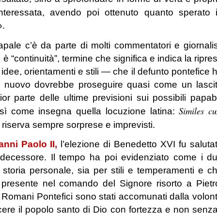
sinteressata, avendo poi ottenuto quanto sperato 
».
ale c’è da parte di molti commentatori e giornalis
 “continuità”, termine che significa e indica la ripre
 idee, orientamenti e stili — che il defunto pontefice 
l nuovo dovrebbe proseguire quasi come un lasci
r parte delle ultime previsioni sui possibili papabi
Similes c
osì come insegna quella locuzione latina:
i riserva sempre sorprese e imprevisti.
nni Paolo II,
l’elezione di Benedetto XVI fu saluta
decessore. Il tempo ha poi evidenziato come i d
er storia personale, sia per stili e temperamenti e c
la presente nel comando del Signore risorto a Pietr
 Romani Pontefici sono stati accomunati dalla volon
cere il popolo santo di Dio con fortezza e non senza