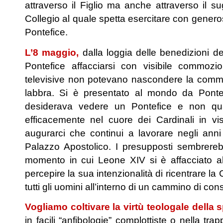
attraverso il Figlio ma anche attraverso il 
Collegio al quale spetta esercitare con gener
Pontefice.
L’8 maggio,
dalla loggia delle benedizioni d
Pontefice affacciarsi con visibile commoz
televisive non potevano nascondere la commo
labbra. Si è presentato al mondo da Pontefi
desiderava vedere un Pontefice e non qual
efficacemente nel cuore dei Cardinali in vi
augurarci che continui a lavorare negli anni
Palazzo Apostolico. I presupposti sembrereb
momento in cui Leone XIV si è affacciato al
percepire la sua intenzionalità di ricentrare l
tutti gli uomini all’interno di un cammino di c
Vogliamo coltivare la virtù teologale della 
in facili “anfibologie” complottiste o nella tra