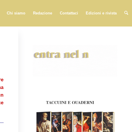
Chi siamo
Redazione
Contattaci
Edizioni e rivista
re
na
un
ce
 —