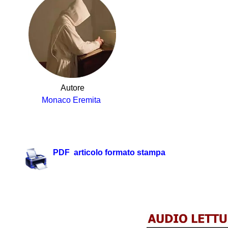
Autore
Monaco Eremita
.
PDF articolo formato stampa
.https://youtu.be/4fP7neCJapw
.