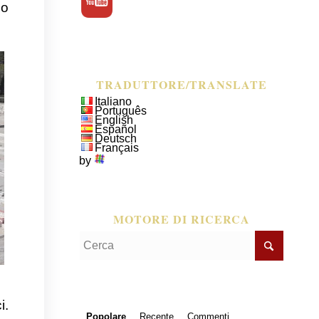
do
TRADUTTORE/TRANSLATE
Italiano
Português
English
Español
Deutsch
Français
by
MOTORE DI RICERCA
i.
Popolare
Recente
Commenti