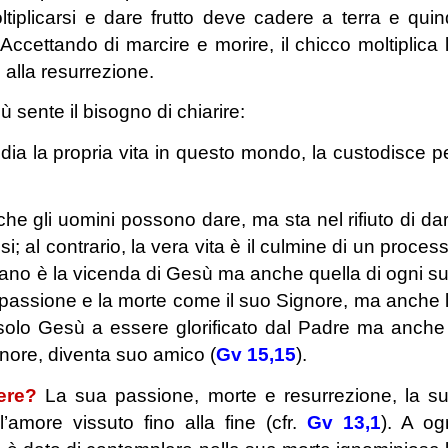
plicarsi e dare frutto deve cadere a terra e quin
. Accettando di marcire e morire, il chicco moltiplica 
 alla resurrezione.
sente il bisogno di chiarire:
odia la propria vita in questo mondo, la custodisce p
he gli uomini possono dare, ma sta nel rifiuto di da
essi; al contrario, la vera vita è il culmine di un proces
grano è la vicenda di Gesù ma anche quella di ogni s
 passione e la morte come il suo Signore, ma anche 
solo Gesù a essere glorificato dal Padre ma anche 
gnore, diventa suo amico (
Gv 15,15
).
dere?
La sua passione, morte e resurrezione, la s
l’amore vissuto fino alla fine (cfr.
Gv 13,1
). A og