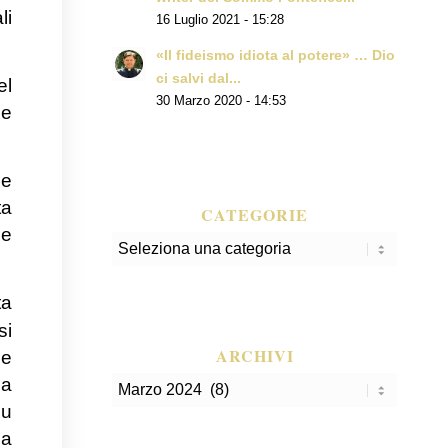
li
16 Luglio 2021 - 15:28
«Il fideismo idiota al potere» … Dio
ci salvi dal...
el
30 Marzo 2020 - 14:53
he
he
ta
CATEGORIE
ue
Categorie
ta
si
ARCHIVI
ce
la
su
da