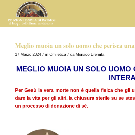
Meglio muoia un solo uomo che perisca una
/
/
17 Marzo 2024
in
Omiletica
da
Monaco Eremita
MEGLIO MUOIA UN SOLO UOMO 
INTER
Per Gesù la vera morte non è quella fisica che gli u
dare la vita per gli altri, la chiusura sterile su se stes
un processo di donazione di sé.
.