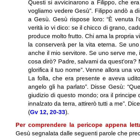
Questi si avvicinarono a Filippo, che era
vogliamo vedere Gesù”. Filippo andò a dir
a Gesù. Gesù rispose loro: “È venuta l’ora
verità io vi dico: se il chicco di grano, c
produce molto frutto. Chi ama la propria vi
la conserverà per la vita eterna. Se uno
anche il mio servitore. Se uno serve me, 
cosa dirò? Padre, salvami da quest’ora? 
glorifica il tuo nome”. Venne allora una voc
La folla, che era presente e aveva udito
angelo gli ha parlato”. Disse Gesù: “Qu
giudizio di questo mondo; ora il principe
innalzato da terra, attirerò tutti a me”. 
(
Gv 12, 20-33
).
Per comprendere la pericope appena lett
Gesù segnalata dalle seguenti parole che prec