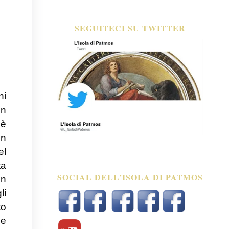
SEGUITECI SU TWITTER
ni
un
 è
in
el
ta
SOCIAL DELL’ISOLA DI PATMOS
on
li
to
he