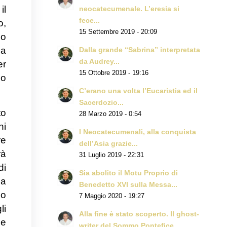
il
neocatecumenale. L’eresia si
fece...
o,
15 Settembre 2019 - 20:09
lo
da
Dalla grande “Sabrina” interpretata
da Audrey...
er
15 Ottobre 2019 - 19:16
no
C’erano una volta l’Eucaristia ed il
Sacerdozio...
to
28 Marzo 2019 - 0:54
ni
I Neocatecumenali, alla conquista
re
dell’Asia grazie...
rà
31 Luglio 2019 - 22:31
di
Sia abolito il Motu Proprio di
 a
Benedetto XVI sulla Messa...
no
7 Maggio 2020 - 19:27
li
Alla fine è stato scoperto. Il ghost-
pe
writer del Sommo Pontefice...