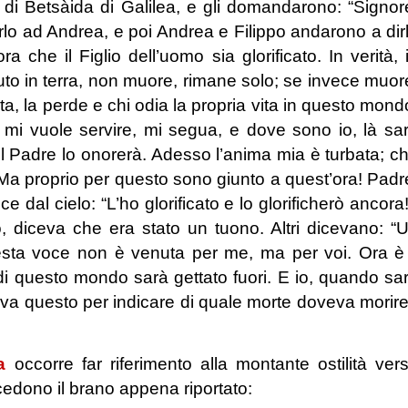
 di Betsàida di Galilea, e gli domandarono: “Signor
lo ad Andrea, e poi Andrea e Filippo andarono a dir
 che il Figlio dell’uomo sia glorificato. In verità, 
aduto in terra, non muore, rimane solo; se invece muor
ta, la perde e chi odia la propria vita in questo mond
 mi vuole servire, mi segua, e dove sono io, là sa
il Padre lo onorerà. Adesso l’anima mia è turbata; c
Ma proprio per questo sono giunto a quest’ora! Padr
e dal cielo: “L’ho glorificato e lo glorificherò ancora!
, diceva che era stato un tuono. Altri dicevano: “
esta voce non è venuta per me, ma per voi. Ora è 
 di questo mondo sarà gettato fuori. E io, quando sa
Diceva questo per indicare di quale morte doveva morir
a
occorre far riferimento alla montante ostilità ver
edono il brano appena riportato: