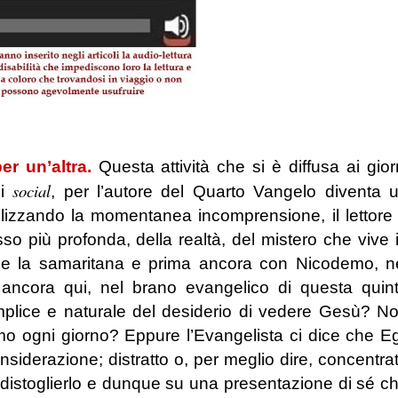
er un’altra.
Questa attività che si è diffusa ai gior
social
ei
, per l’autore del Quarto Vangelo diventa 
tilizzando la momentanea incomprensione, il lettore
o più profonda, della realtà, del mistero che vive 
i e la samaritana e prima ancora con Nicodemo, n
ancora qui, nel brano evangelico di questa quin
plice e naturale del desiderio di vedere Gesù? N
 ogni giorno? Eppure l’Evangelista ci dice che Eg
iderazione; distratto o, per meglio dire, concentra
distoglierlo e dunque su una presentazione di sé c