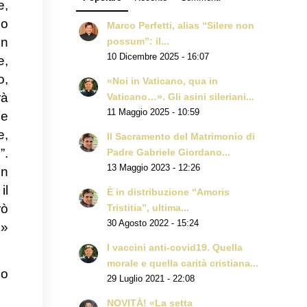
e,
lo
Marco Perfetti, alias “Silere non
in
possum”: il...
10 Dicembre 2025 - 16:07
e,
o,
«Noi in Vaticano, qua in
rà
Vaticano…». Gli asini sileriani...
11 Maggio 2025 - 10:59
he
e,
Il Sacramento del Matrimonio di
”.
Padre Gabriele Giordano...
13 Maggio 2023 - 12:26
Un
il
È in distribuzione “Amoris
rò
Tristitia”, ultima...
30 Agosto 2022 - 15:24
e»
I vaccini anti-covid19. Quella
morale e quella carità cristiana...
so
29 Luglio 2021 - 22:08
NOVITÀ! «La setta