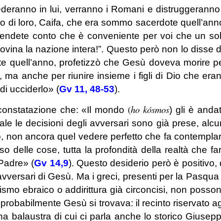
ederanno in lui, verranno i Romani e distruggeranno 
o di loro, Caifa, che era sommo sacerdote quell’ann
i rendete conto che è conveniente per voi che un so
ovina la nazione intera!”. Questo però non lo disse 
 quell’anno, profetizzò che Gesù doveva morire p
 ma anche per riunire insieme i figli di Dio che era
di ucciderlo» (
Gv 11, 48-53
).
(
ho kósmos
constatazione che: «Il mondo
) gli è anda
ale le decisioni degli avversari sono già prese, alcu
, non ancora quel vedere perfetto che fa contempla
so delle cose, tutta la profondità della realtà che fa
 Padre» (
Gv 14,9
). Questo desiderio però è positivo, 
 avversari di Gesù. Ma i greci, presenti per la Pasqua
smo ebraico o addirittura già circoncisi, non posso
probabilmente Gesù si trovava: il recinto riservato ag
una balaustra di cui ci parla anche lo storico Giusep