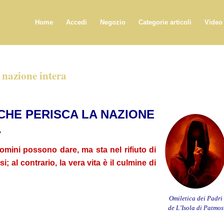
Home
Accedi
Negozio
Categorie articoli
Video
 nazione intera
CHE PERISCA LA NAZIONE
A
omini possono dare, ma sta nel rifiuto di
si; al contrario, la vera vita è il culmine di
Omiletica dei Padri
de L’Isola di Patmos