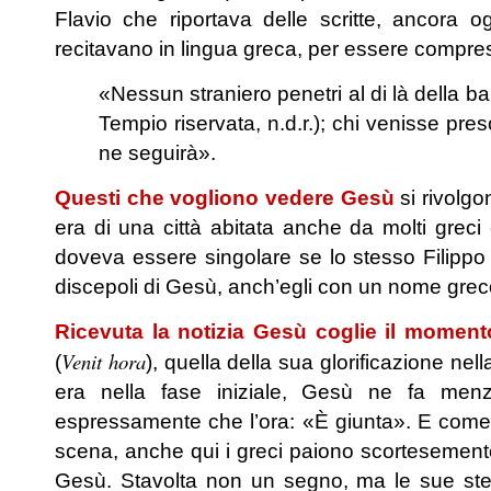
Flavio che riportava delle scritte, ancora 
recitavano in lingua greca, per essere compres
«Nessun straniero penetri al di là della ba
Tempio riservata, n.d.r.); chi venisse pre
ne seguirà».
Questi che vogliono vedere Gesù
si rivolgo
era di una città abitata anche da molti greci 
doveva essere singolare se lo stesso Filippo
discepoli di Gesù, anch’egli con un nome grec
Ricevuta la notizia Gesù coglie il moment
Venit hora
(
), quella della sua glorificazione ne
era nella fase iniziale, Gesù ne fa men
espressamente che l’ora: «È giunta». E come 
scena, anche qui i greci paiono scortesement
Gesù. Stavolta non un segno, ma le sue ste