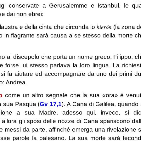
oggi conservate a Gerusalemme e Istanbul, le qua
e dai non ebrei:
hierón
laustra e della cinta che circonda lo
(la zona d
so in flagrante sarà causa a se stesso della morte c
no al discepolo che porta un nome greco, Filippo, c
e forse lui stesso parlava la loro lingua. La richies
 si fa aiutare ed accompagnare da uno dei primi d
o: Andrea.
o
come un altro segnale che la sua «ora» è venu
lla sua Pasqua (
Gv 17,1
). A Cana di Galilea, quando 
zione a sua Madre, adesso qui, invece, si di
allora gli sposi delle nozze di Cana spariscono dal
e messi da parte, affinché emerga una rivelazione 
sse parole la palesano. La sua morte sarà fecon