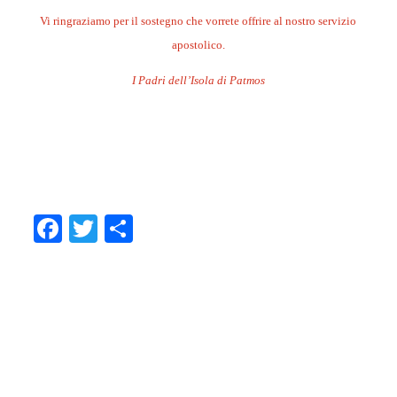
Vi ringraziamo per il sostegno che vorrete offrire al nostro servizio
apostolico.
I Padri dell’Isola di Patmos
.
.
.
Facebook
Twitter
Condividi