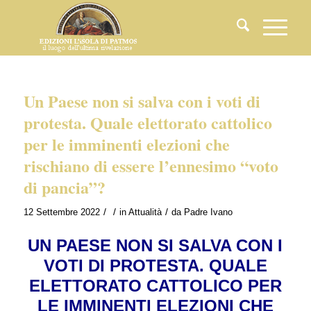
Un Paese non si salva con i voti di
protesta. Quale elettorato cattolico
per le imminenti elezioni che
rischiano di essere l’ennesimo “voto
di pancia”?
/
/
/
12 Settembre 2022
in
Attualità
da
Padre Ivano
UN PAESE NON SI SALVA CON I
VOTI DI PROTESTA. QUALE
ELETTORATO CATTOLICO PER
LE IMMINENTI ELEZIONI CHE