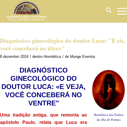
Diagnóstico ginecológico do doutor Luca: "E eis,
você conceberá no útero"
/
/
8 dezembro 2024
dentro
Homilética
de
Monge Eremita
DIAGNÓSTICO
GINECOLÓGICO DO
DOUTOR LUCA: «E VEJA,
VOCÊ CONCEBERÁ NO
VENTRE"
Uma tradição antiga, que remonta ao
Homilética dos Padres
da ilha de Patmos
apóstolo Paulo, relata que Luca era