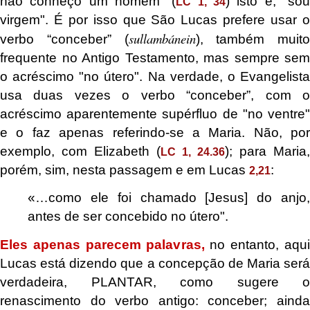
não conheço um homem" (
) isto é, "so
LC 1, 34
virgem". É por isso que São Lucas prefere usar o
sullambánein
verbo “conceber” (
), também muito
frequente no Antigo Testamento, mas sempre sem
o acréscimo "no útero". Na verdade, o Evangelista
usa duas vezes o verbo “conceber”, com o
acréscimo aparentemente supérfluo de "no ventre"
e o faz apenas referindo-se a Maria. Não, por
exemplo, com Elizabeth (
); para Maria,
LC 1, 24.36
porém, sim, nesta passagem e em Lucas
:
2,21
«…como ele foi chamado [Jesus] do anjo,
antes de ser concebido no útero".
Eles apenas parecem palavras,
no entanto, aqui
Lucas está dizendo que a concepção de Maria será
verdadeira, PLANTAR, como sugere o
renascimento do verbo antigo: conceber; ainda