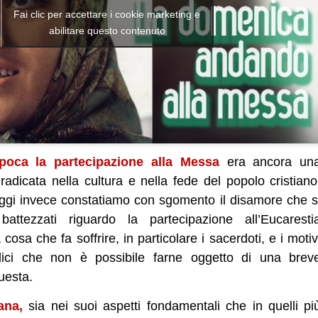
Fai clic per accettare i cookie marketing e
abilitare questo contenuto
poca la partecipazione alla Messa
era ancora un
adicata nella cultura e nella fede del popolo cristiano
Oggi invece constatiamo con sgomento il disamore che s
attezzati riguardo la partecipazione all’Eucaresti
osa che fa soffrire, in particolare i sacerdoti, e i motiv
lici che non è possibile farne oggetto di una brev
questa.
ana,
sia nei suoi aspetti fondamentali che in quelli pi