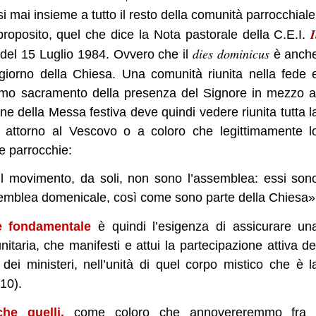
 mai insieme a tutto il resto della comunità parrocchiale
I
proposito, quel che dice la Nota pastorale della C.E.I.
dies dominicus
 del 15 Luglio 1984. Ovvero che il
è anch
l giorno della Chiesa. Una comunità riunita nella fede 
primo sacramento della presenza del Signore in mezzo a
ne della Messa festiva deve quindi vedere riunita tutta l
a attorno al Vescovo o a coloro che legittimamente l
e parrocchie:
il movimento, da soli, non sono l’assemblea: essi son
semblea domenicale, così come sono parte della Chiesa»
le fondamentale
è quindi l’esigenza di assicurare un
taria, che manifesti e attui la partecipazione attiva de
 dei ministeri, nell’unità di quel corpo mistico che è l
 10).
he quelli,
come coloro che annovereremmo fra 