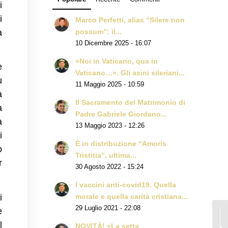
i
i
Marco Perfetti, alias “Silere non
a
possum”: il...
10 Dicembre 2025 - 16:07
«Noi in Vaticano, qua in
e
Vaticano…». Gli asini sileriani...
u
11 Maggio 2025 - 10:59
a
Il Sacramento del Matrimonio di
à
Padre Gabriele Giordano...
a
13 Maggio 2023 - 12:26
i
È in distribuzione “Amoris
o
Tristitia”, ultima...
r
30 Agosto 2022 - 15:24
I vaccini anti-covid19. Quella
i
morale e quella carità cristiana...
29 Luglio 2021 - 22:08
e
l
NOVITÀ! «La setta