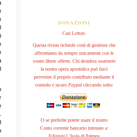
a
e
è
DONAZIONI
l
Cari Lettori.
i
e
Questa rivista richiede costi di gestione che
è
affrontiamo da sempre unicamente con le
a
vostre libere offerte. Chi desidera sostenere
l
la nostra opera apostolica può farci
pervenire il proprio contributo mediante il
comodo e sicuro
Paypal
cliccando sotto:
o
r
e
.
O se preferite potete usare il nostro
l
Conto corrente bancario intestato a:
o
Edizioni L’Isola di Patmos