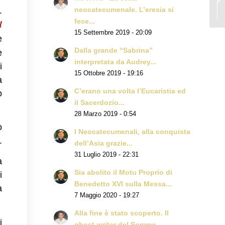
.
neocatecumenale. L’eresia si
fece...
l
15 Settembre 2019 - 20:09
e
Dalla grande “Sabrina”
e
interpretata da Audrey...
i
15 Ottobre 2019 - 19:16
a
C’erano una volta l’Eucaristia ed
o
il Sacerdozio...
28 Marzo 2019 - 0:54
o
I Neocatecumenali, alla conquista
.
dell’Asia grazie...
31 Luglio 2019 - 22:31
a
Sia abolito il Motu Proprio di
i
Benedetto XVI sulla Messa...
a
7 Maggio 2020 - 19:27
Alla fine è stato scoperto. Il
i
ghost-writer del Sommo