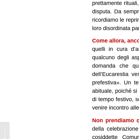
prettamente rituali
disputa. Da sempre
ricordiamo le repri
loro disordinata pa
Come allora, ancor
quelli in cura d’
qualcuno degli asp
domanda che qual
dell’Eucarestia 
prefestiva». Un 
abituale, poiché si
di tempo festivo, s
venire incontro all
Non prendiamo q
della celebrazion
Il Pietro di Roberto
cosiddette Comun
Benigni: il primato