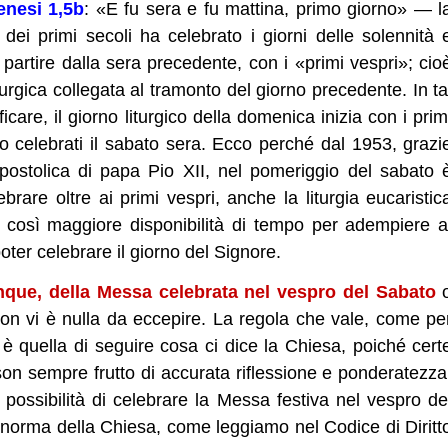
enesi 1,5b
: «E fu sera e fu mattina, primo giorno» — l
 dei primi secoli ha celebrato i giorni delle solennità 
partire dalla sera precedente, con i «primi vespri»; cio
turgica collegata al tramonto del giorno precedente. In ta
care, il giorno liturgico della domenica inizia con i prim
 celebrati il sabato sera. Ecco perché dal 1953, grazi
apostolica di papa Pio XII, nel pomeriggio del sabato 
ebrare oltre ai primi vespri, anche la liturgia eucaristic
così maggiore disponibilità di tempo per adempiere a
poter celebrare il giorno del Signore.
unque, della Messa celebrata nel vespro del Sabato
non vi è nulla da eccepire. La regola che vale, come pe
, è quella di seguire cosa ci dice la Chiesa, poiché cert
son sempre frutto di accurata riflessione e ponderatezza
possibilità di celebrare la Messa festiva nel vespro de
norma della Chiesa, come leggiamo nel Codice di Diritt