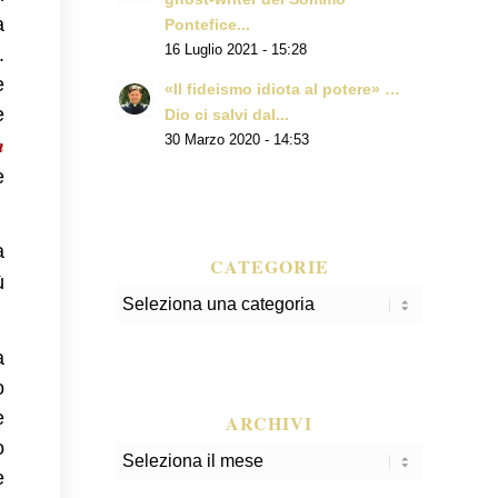
a
Pontefice...
16 Luglio 2021 - 15:28
.
e
«Il fideismo idiota al potere» …
e
Dio ci salvi dal...
m
30 Marzo 2020 - 14:53
e
a
CATEGORIE
ù
Categorie
a
o
e
ARCHIVI
o
e