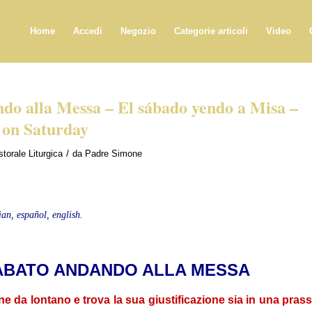
Home
Accedi
Negozio
Categorie articoli
Video
ndo alla Messa – El sábado yendo a Misa –
 on Saturday
/
torale Liturgica
da
Padre Simone
ian, español, english.
SABATO ANDANDO ALLA MESSA
 da lontano e trova la sua giustificazione sia in una prass