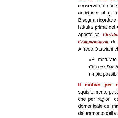
conservatori, che s
anticipata al gio
Bisogna ricordare 
istituita prima del
Christ
apostolica
Communionem
del
Alfredo Ottaviani c
«È maturato 
Christus Domi
ampia possibili
Il motivo per c
squisitamente past
che per ragioni d
domenicale del matt
dal tramonto della