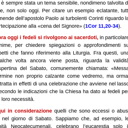
, è sempre stata un tema sensibile, nondimeno talvolta d
, non solo oggi. Per citare un esempio eclatante, tutt
mende dell’apostolo Paolo ai turbolenti Corinti riguardo l
rtecipazione alla «cena del Signore» (
1Cor 11,20-34
).
a oggi i fedeli si rivolgono ai sacerdoti,
in particolar
anime, per chiedere spiegazioni o approfondimenti s
etti che fanno riferimento alla Liturgia. Fra questi, un
che volta ancora viene posta, riguarda la validit
vespertina del Sabato, comunemente chiamata: «Mess
termine non proprio calzante come vedremo, ma orma
 tratta in effetti di una celebrazione che avviene nel lass
econdo le indicazioni che la Chiesa ha dato ai fedeli pe
e loro necessità.
ui in considerazione
quelli che sono eccessi o abus
e nel giorno di Sabato. Sappiamo che, ad esempio, l
ità Neocatecumenali, celebrano l’eucarestia solo i