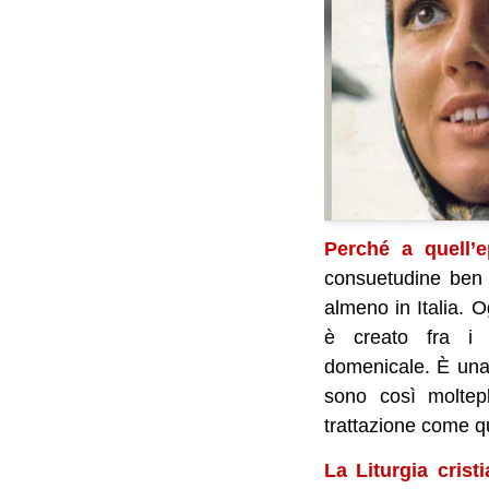
Perché a quell’e
consuetudine ben r
almeno in Italia. 
è creato fra i b
domenicale. È una c
sono così moltep
trattazione come 
La Liturgia cristi