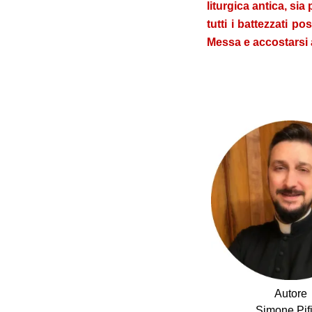
liturgica antica, si
tutti i battezzati p
Messa e accostarsi 
.
Autore
Simone Pifi