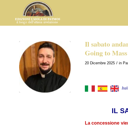
Il sabato anda
Going to Mass
/
20 Dicembre 2025
in
Pas
Ital
IL 
La concessione viene