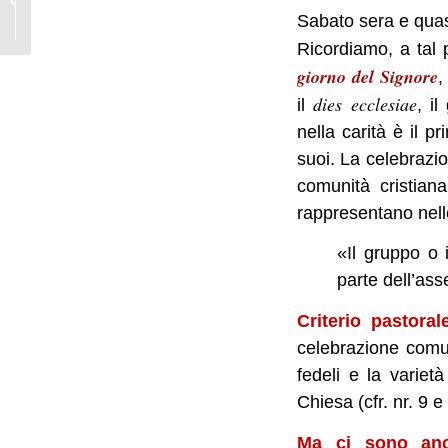
Sabato sera e quasi
dell’amore fragile
Ricordiamo, a tal 
giorno del Signore
,
dies ecclesiae
il
, i
nella carità è il 
suoi. La celebrazio
comunità cristian
rappresentano nell
«Il gruppo o 
parte dell’as
Criterio pastora
celebrazione comuni
fedeli e la varietà
Chiesa (cfr. nr. 9 e
Ma ci sono anc