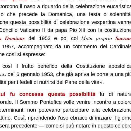
torcono il naso a riguardo della celebrazione eucaristic
rno che precede la Domenica, una festa o solennità
che questa possibilità di celebrazione vespertina venn
 Concilio Vaticano II da papa Pio XII con la costituzion
us Dominus
Motu proprio
Sacra
del 1953 e poi col
 1957, accompagnato da un commento del Cardinal
he così si espresse:
così il frutto benefico della Costituzione apostolic
nus
del 6 gennaio 1953, che già apriva le porte a una pi
tà per i fedeli di nutrirsi del Pane della vita».
ui fu concessa questa possibilità
fu di natur
orale. Il Sommo Pontefice volle venire incontro a color
eterminanti non potevano partecipare alla celebrazion
ino. Così, riprendendo l’uso ebraico di iniziare il giorn
 sera precedente — come si può notare in questo celebr