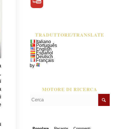
TRADUTTORE/TRANSLATE
Italiano
Português
English
Español
Deutsch
Français
a
by
,
i
MOTORE DI RICERCA
a
i
e
ù
Popolare
Recente
Commenti