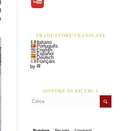
l
l
a
TRADUTTORE/TRANSLATE
Italiano
Português
English
Español
Deutsch
Français
by
MOTORE DI RICERCA
Popolare
Recente
Commenti