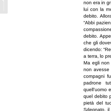
non era in gr
della carità e delle
giustizia divina
lui con la m
debito. Allor
“Abbi pazien
compassione
debito. Appe
che gli dovev
dicendo: “Res
a terra, lo p
Ma egli non 
non avesse p
compagni fur
padrone tut
quell’uomo e
quel debito 
pietà del t
Sdegnato, il