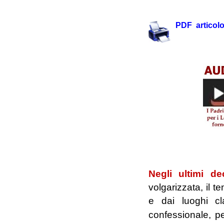
PDF articol
.https://yout
Negli ultimi de
volgarizzata, il t
e dai luoghi c
confessionale, p