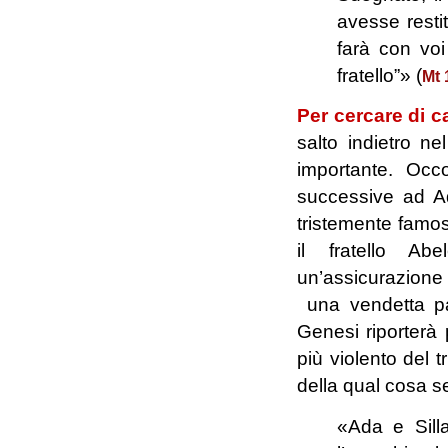
avesse restit
farà con voi
fratello”» (
Mt 
Per cercare di c
salto indietro n
importante. Occor
successive ad A
tristemente famo
il fratello A
un’assicurazione 
una vendetta par
Genesi riporterà
più violento del 
della qual cosa s
«Ada e Sill