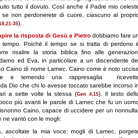
uito tutto il dovuto. Così anche il Padre mio celest
 se non perdonerete di cuore, ciascuno al propri
).
18,21-35
apire la risposta di Gesù a Pietro
dobbiamo fare u
el tempo. Poiché il tempo se si tratta di perdono 
re risalire la storia biblica fino alle generazion
damo ed Eva, in particolare a un discendente de
so Caino di nome Lamec. Caino come è noto uccis
bele e temendo una rappresaglia ricevett
da Dio che chi lo avesse toccato sarebbe incorso i
i a sette volte la stessa (
). Il testo dell
Gen 4,15
 poco più avanti le parole di Lamec che fu un uom
trisnonno Caino, capace di uccidere per un nonnulla
e ne vantò con le mogli:
a, ascoltate la mia voce; mogli di Lamec, porget