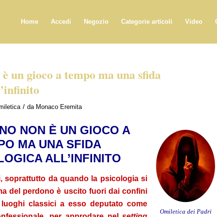
Home
Accedi
Negozio
Categorie articoli
Video
 è un gioco a tempo ma una sfida
’infinito
/
iletica
da
Monaco Eremita
NO NON È UN GIOCO A
PO MA UNA SFIDA
LOGICA ALL’INFINITO
i, soprattutto da quando la psicologia si
ema del perdono è uscito fuori dai confini
i luoghi classici a esso deputato come
Omiletica dei Padri
onfessionale, per approdare nel
setting