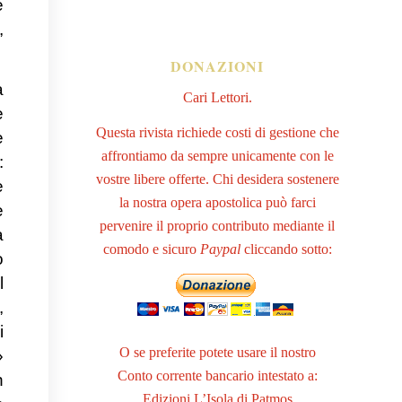
e
,
DONAZIONI
a
Cari Lettori.
e
Questa rivista richiede costi di gestione che
e
affrontiamo da sempre unicamente con le
:
vostre libere offerte. Chi desidera sostenere
è
la nostra opera apostolica può farci
e
pervenire il proprio contributo mediante il
a
comodo e sicuro
Paypal
cliccando sotto:
o
l
,
i
O se preferite potete usare il nostro
»
Conto corrente bancario intestato a:
n
Edizioni L’Isola di Patmos