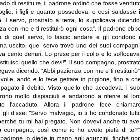
ado di restituire, il padrone ordinò che fosse vendut
oglie, i figli e quanto possedeva, e così saldasse i
a il servo, prostrato a terra, lo supplicava dicendo
za con me e ti restituirò ogni cosa”. Il padrone ebb
 di quel servo, lo lasciò andare e gli condonò i
na uscito, quel servo trovò uno dei suoi compagni
a cento denari. Lo prese per il collo e lo soffocava
tituisci quello che devi!”. Il suo compagno, prostrat
regava dicendo: “Abbi pazienza con me e ti restituirò”
volle, andò e lo fece gettare in prigione, fino a ch
agato il debito. Visto quello che accadeva, i suo
ono molto dispiaciuti e andarono a riferire al lor
to l’accaduto. Allora il padrone fece chiamar
 gli disse: “Servo malvagio, io ti ho condonato tutt
perché tu mi hai pregato. Non dovevi anche tu ave
uo compagno, così come io ho avuto pietà di te?”
 padrone lo diede in mano agli aguzzini, finché no