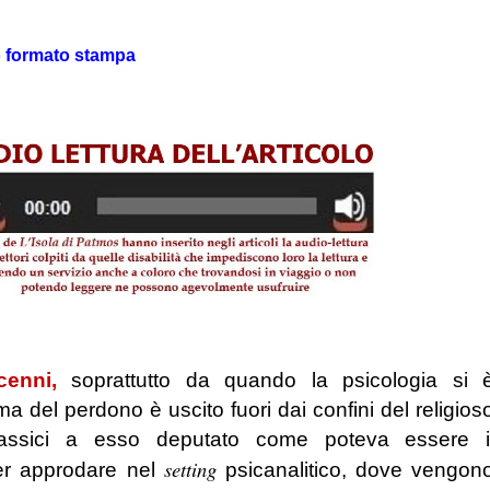
.
o formato stampa
u.be/4fP7neCJapw
cenni,
soprattutto da quando la psicologia si 
ema del perdono è uscito fuori dai confini del religios
lassici a esso deputato come poteva essere i
setting
er approdare nel
psicanalitico, dove vengon