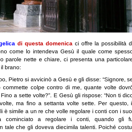
gelica
di questa domenica
ci offre la possibilità d
dono come lo intendeva Gesù il quale come spess
o parole nette e chiare, ci presenta una particolar
il brano:
o, Pietro si avvicinò a Gesù e gli disse: “Signore, s
llo commette colpe contro di me, quante volte dovr
Fino a sette volte?”. E Gesù gli rispose: “Non ti dic
volte, ma fino a settanta volte sette. Per questo, i
li è simile a un re che volle regolare i conti con i suo
a cominciato a regolare i conti, quando gli f
 tale che gli doveva diecimila talenti. Poiché costu