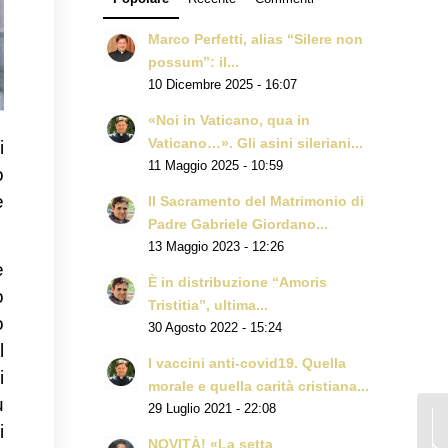
Marco Perfetti, alias “Silere non
possum”: il...
10 Dicembre 2025 - 16:07
«Noi in Vaticano, qua in
Vaticano…». Gli asini sileriani...
i
11 Maggio 2025 - 10:59
o
e
Il Sacramento del Matrimonio di
Padre Gabriele Giordano...
13 Maggio 2023 - 12:26
e
È in distribuzione “Amoris
ò
Tristitia”, ultima...
o
30 Agosto 2022 - 15:24
l
I vaccini anti-covid19. Quella
i
morale e quella carità cristiana...
u
29 Luglio 2021 - 22:08
i
NOVITÀ! «La setta