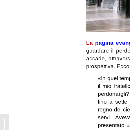
La
pagina evan
guardare il per
accade, attravers
prospettiva. Ecco 
«In quel temp
il mio frate
perdonargli? 
fino a sette 
regno dei cie
servi. Avev
Perdonare non è
presentato un
buonismo ma segno