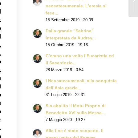
o
neocatecumenale. L’eresia si
l
fece...
:
15 Settembre 2019 - 20:09
e
Dalla grande “Sabrina”
l
interpretata da Audrey...
,
15 Ottobre 2019 - 19:16
,
C’erano una volta l’Eucaristia ed
o
il Sacerdozio...
.
28 Marzo 2019 - 0:54
e
I Neocatecumenali, alla conquista
i
dell’Asia grazie...
o
31 Luglio 2019 - 22:31
e
Sia abolito il Motu Proprio di
o
Benedetto XVI sulla Messa...
r
7 Maggio 2020 - 19:27
.
Alla fine è stato scoperto. Il
n
ghost-writer del Sommo