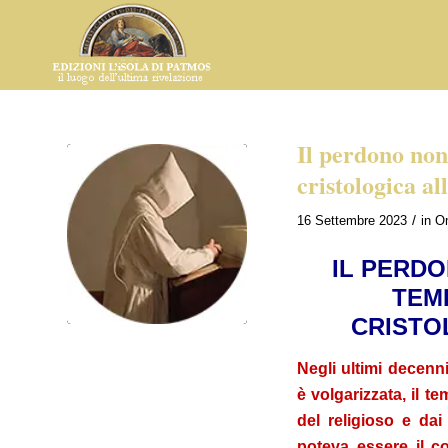
Il perdono non
cristologica all
/
16 Settembre 2023
in
Om
IL PERDO
TEM
CRISTO
Negli ultimi decenn
è volgarizzata, il t
del religioso e da
poteva essere il c