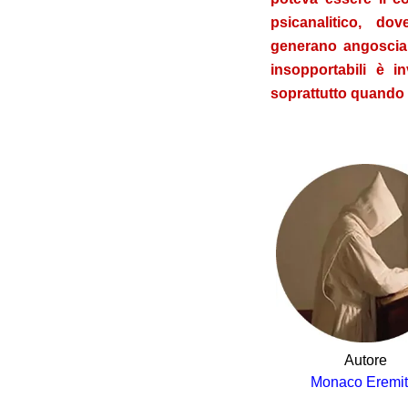
psicanalitico, do
generano angoscia 
insopportabili è i
soprattutto quando l
.
Autore
Monaco Eremi