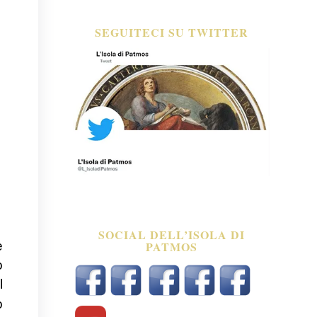
SEGUITECI SU TWITTER
SOCIAL DELL’ISOLA DI
PATMOS
è
o
l
o