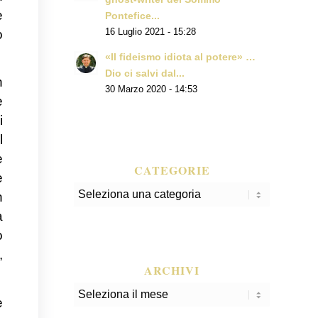
e
Pontefice...
o
16 Luglio 2021 - 15:28
«Il fideismo idiota al potere» …
Dio ci salvi dal...
n
30 Marzo 2020 - 14:53
è
i
l
e
CATEGORIE
e
Categorie
n
a
o
,
ARCHIVI
e