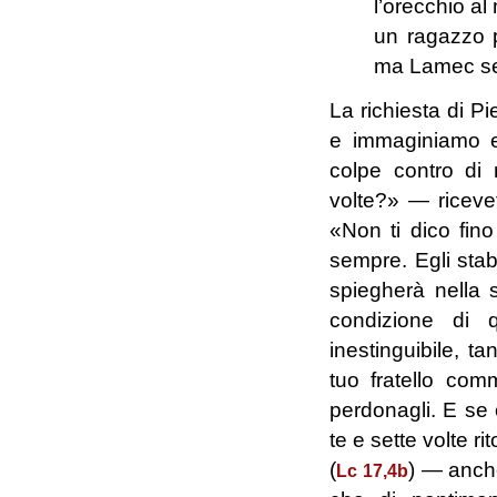
l’orecchio al
un ragazzo p
ma Lamec set
La richiesta di Pi
e immaginiamo e
colpe contro di 
volte?» ― riceve
«Non ti dico fino
sempre. Egli sta
spiegherà nella 
condizione di 
inestinguibile, t
tuo fratello com
perdonagli. E se 
te e sette volte r
(
) ― anche
Lc 17,4b