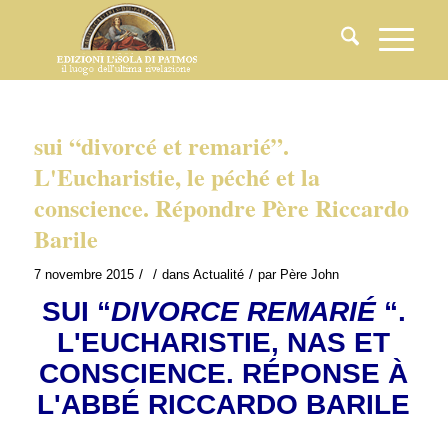
sui “divorcé et remarié”.
L'Eucharistie, le péché et la
conscience. Répondre Père Riccardo
Barile
/
/
/
7 novembre 2015
dans
Actualité
par
Père John
SUI “
DIVORCE REMARIÉ
“.
L'EUCHARISTIE, NAS ET
CONSCIENCE.
RÉPONSE À
L'ABBÉ RICCARDO BARILE
.