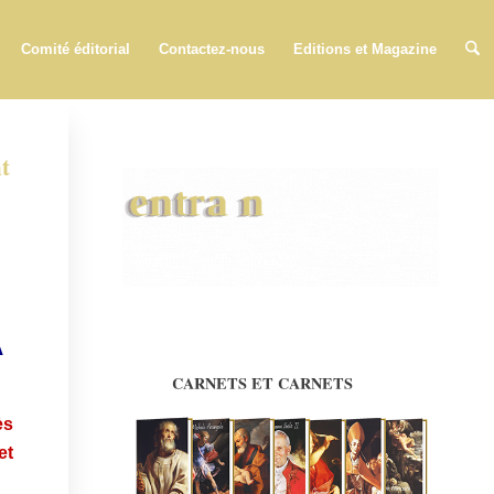
Comité éditorial
Contactez-nous
Editions et Magazine
nt
À
CARNETS ET CARNETS
ès
et