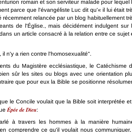
enturion romain et son serviteur malade pour lequel 
 parce que l'évangéliste Luc dit qu'« il lui était tr
té récemment relancée par un blog habituellement tr
geants de l'Église., mais décidément indulgent sur 
dans un article consacré à la relation entre ce sujet 
 il n'y a rien contre l'homosexualité".
ents du Magistère ecclésiastique, le Catéchisme 
 bien sûr les sites ou blogs avec une orientation pl
ontraire que pour eux la Bible se positionne résolume
que le Concile voulait que la Bible soit interprétée et 
Épée de Dieu
que
:
parlé à travers les hommes à la manière humain
bien comprendre ce qu'il voulait nous communiquer, 