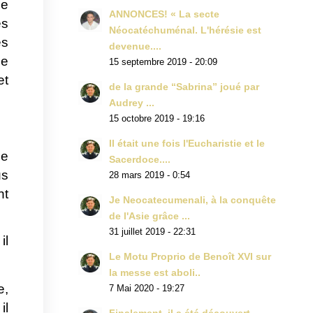
le
ANNONCES! « La secte
ès
Néocatéchuménal. L'hérésie est
ès
devenue....
le
15 septembre 2019 - 20:09
et
de la grande “Sabrina” joué par
Audrey ...
15 octobre 2019 - 19:16
Il était une fois l'Eucharistie et le
de
Sacerdoce....
us
28 mars 2019 - 0:54
nt
Je Neocatecumenali, à la conquête
de l'Asie grâce ...
31 juillet 2019 - 22:31
il
Le Motu Proprio de Benoît XVI sur
la messe est aboli..
e,
7 Mai 2020 - 19:27
il