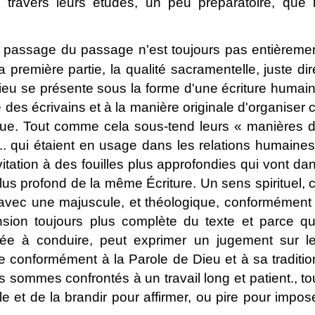
à travers leurs études, un peu préparatoire, que 
e passage du passage n'est toujours pas entièreme
 première partie, la qualité sacramentelle, juste dir
Dieu se présente sous la forme d'une écriture humai
des écrivains et à la manière originale d'organiser 
lique. Tout comme cela sous-tend leurs « manières 
s... qui étaient en usage dans les relations humaines
vitation à des fouilles plus approfondies qui vont da
us profond de la même Écriture. Un sens spirituel, 
é avec une majuscule, et théologique, conformément
nsion toujours plus complète du texte et parce q
posée à conduire, peut exprimer un jugement sur l
e conformément à la Parole de Dieu et à sa traditio
ommes confrontés à un travail long et patient., to
e et de la brandir pour affirmer, ou pire pour impos