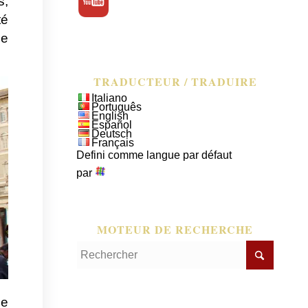
s,
té
ue
TRADUCTEUR / TRADUIRE
Italiano
Português
English
Español
Deutsch
Français
Defini comme langue par défaut
par
MOTEUR DE RECHERCHE
le