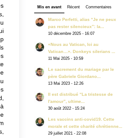
es
Mis en avant
Récent
Commentaires
s,
Marco Perfetti, alias “Je ne peux
ou
pas rester silencieux”: la...
ui
10 décembre 2025 - 16:07
up
«Nous au Vatican, Ici au
ls
Vatican…». Donkeys silerians ...
es
11 Mai 2025 - 10:59
te
Le sacrement du mariage par le
ne
père Gabriele Giordano...
au
13 Mai 2023 - 12:26
es
Il est distribué “La tristesse de
d,
l'amour”, ultime...
 à
30 août 2022 - 15:24
le
Les vaccins anti-covid19. Cette
om
morale et cette charité chrétienne...
s,
29 juillet 2021 - 22:08