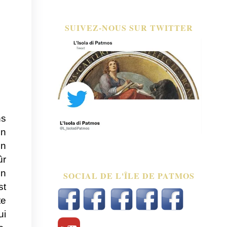
SUIVEZ-NOUS SUR TWITTER
ns
un
un
ûr
en
SOCIAL DE L'ÎLE DE PATMOS
st
te
ui