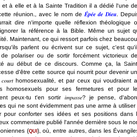
t à elle et à la Sainte Tradition il a dédié l'une d
Épée de Dieu
cette réunion., avec le nom de
. Depui
rait dire n'importe quelle réflexion théologique 
ignorer la référence à la Bible. Même un sujet q
lité. Maintenant, ce qui ressort parfois chez beauco
squ'ils parlent ou écrivent sur ce sujet, c'est qu'i
 de polariser ou de sortir forcément victorieux d
té au début de ce discours. Comme ça, la Sain
cesse d'être cette source qui nourrit pour devenir u
 court
homosexualité, et par ceux qui voudraient 
des homosexuels pour ses fermetures et pour l
impasse
nt peux-tu t'en sortir
? je pense, d'abor
ures qui ne sont évidemment pas une arme à utiliser
r pour conforter ses idées et ses positions dans 
eux commentaire publié l'année dernière sous le n
honiennes (
), où, entre autres, dans les Évangile
QUI