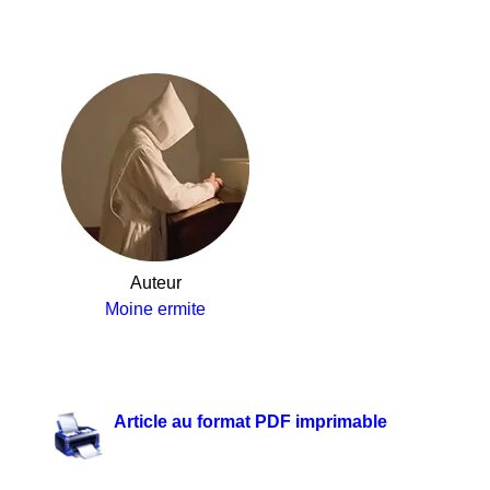
Auteur
Moine ermite
Article au format PDF imprimable
.https://youtu.be/4fP7neCJapw
.