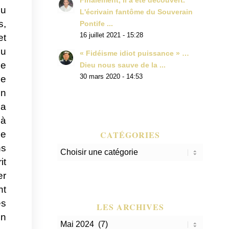
Finalement, il a été découvert.
eu
L'écrivain fantôme du Souverain
s,
Pontife ...
16 juillet 2021 - 15:28
et
ou
« Fidéisme idiot puissance » …
le
Dieu nous sauve de la ...
30 mars 2020 - 14:53
ue
on
 a
 à
CATÉGORIES
de
ns
Catégories
it
er
nt
es
LES ARCHIVES
on