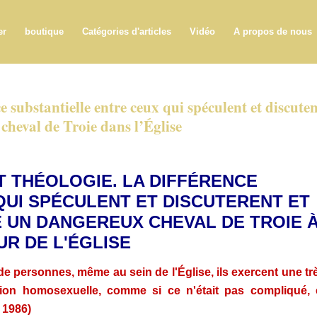
er
boutique
Catégories d'articles
Vidéo
A propos de nous
e substantielle entre ceux qui spéculent et discute
cheval de Troie dans l’Église
T THÉOLOGIE. LA DIFFÉRENCE
QUI SPÉCULENT ET DISCUTERENT ET
E UN DANGEREUX CHEVAL DE TROIE 
UR DE L'ÉGLISE
e personnes, même au sein de l'Église, ils exercent une tr
tion homosexuelle, comme si ce n'était pas compliqué, 
 1986)