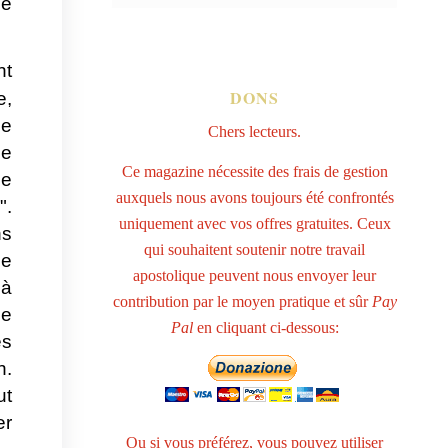
le
nt
DONS
e,
ne
Chers lecteurs.
ce
Ce magazine nécessite des frais de gestion
de
auxquels nous avons toujours été confrontés
".
uniquement avec vos offres gratuites. Ceux
ns
qui souhaitent soutenir notre travail
ce
apostolique peuvent nous envoyer leur
 à
contribution par le moyen pratique et sûr
Pay
ue
Pal
en cliquant ci-dessous:
es
n.
ut
er
Ou si vous préférez, vous pouvez utiliser