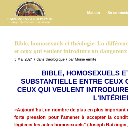
Maison
Se connect
Bible, homosexuels et théologie. La différenc
et ceux qui veulent introduire un dangereux 
/
/
3 Mai 2024
dans
théologique
par
Moine ermite
BIBLE, HOMOSEXUELS E
SUBSTANTIELLE ENTRE CEUX 
CEUX QUI VEULENT INTRODUIR
L'INTÉRIE
«Aujourd'hui, un nombre de plus en plus important d
forte pression pour l'amener à accepter la condi
légitimer les actes homosexuels" (Joseph Ratzinger,