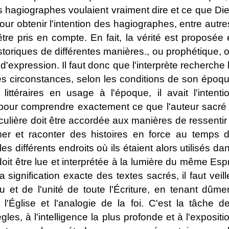
 hagiographes voulaient vraiment dire et ce que Di
our obtenir l'intention des hagiographes, entre autre
tre pris en compte. En fait, la vérité est proposée 
toriques de différentes manières., ou prophétique, 
expression. Il faut donc que l'interprète recherche 
s circonstances, selon les conditions de son époq
ittéraires en usage à l'époque, il avait l'intenti
t, pour comprendre exactement ce que l'auteur sacré
ticulière doit être accordée aux manières de ressentir
rimer et raconter des histoires en force au temps 
es différents endroits où ils étaient alors utilisés da
doit être lue et interprétée à la lumière du même Espr
a signification exacte des textes sacrés, il faut veill
et de l'unité de toute l'Écriture, en tenant dûme
l'Église et l'analogie de la foi. C'est la tâche d
les, à l'intelligence la plus profonde et à l'expositi