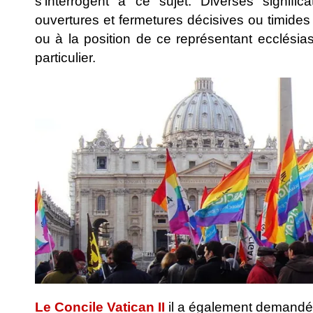
s'interrogent à ce sujet. Diverses signif
ouvertures et fermetures décisives ou timides 
ou à la position de ce représentant ecclésia
particulier.
Le Concile Vatican II
il a également demandé q