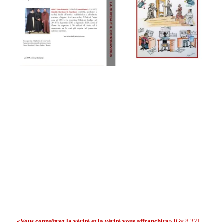
.
.
.
.
.
.
«
Vous connaîtrez la vérité et la vérité vous affranchira
»
[Gv 8,32],