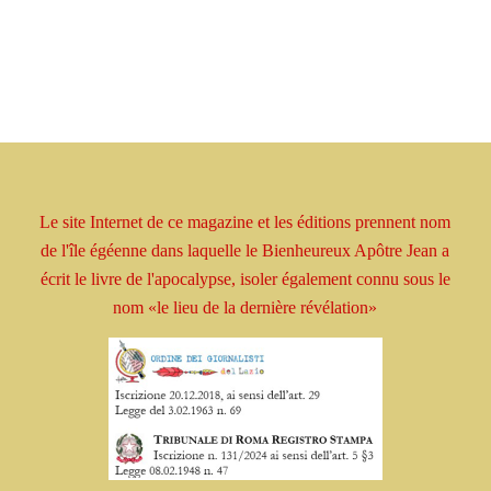
Le site Internet de ce magazine et les éditions prennent
nom
de l'île égéenne dans laquelle le Bienheureux
Apôtre
Jean a
écrit le livre
de l'apocalypse, isoler
également connu sous le
nom
«le lieu de la dernière révélation»