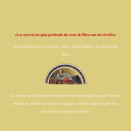
«Les secrets les plus profonds du reste de Dieu ont été révélés»
(dans
plus haut que les autres, John a quitté l'Eglise,
les arcanes de
Dieu)
La lunette utilisée comme couverture de notre page d'accueil est une
fresque du 16ème siècle par Correggio. conservé dans l'église
San
Giovanni Evangelista à Parme