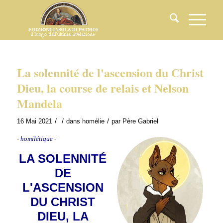
La solennité de l'ascension du Christ
Dieu, la course de relais et Nelson
Mandela
/
/
/
16 Mai 2021
dans
homélie
par
Père Gabriel
- homilétique -
LA SOLENNITÉ
DE
L'ASCENSION
DU CHRIST
DIEU, LA