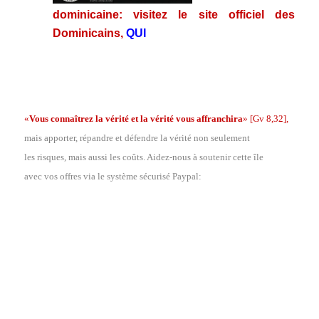
dominicaine: visitez le site officiel des
Dominicains,
QUI
.
.
«
Vous connaîtrez la vérité et la vérité vous affranchira
»
[Gv 8,32],
mais apporter, répandre et défendre la vérité non seulement
les risques, mais aussi les coûts. Aidez-nous à soutenir cette île
avec vos offres via le système sécurisé Paypal: