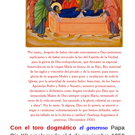
"Por tanto,, después de haber elevado nuevamente a Dios peticiones
suplicantes y de haber invocado la luz del Espíritu de la Verdad,
para la gloria de Dios todopoderoso, que derramó su especial
benevolencia en la virgen María en honor de su Hijo, Rey inmortal
de los siglos y vencedor del pecado y de la muerte, para mayor
gloria de su augusta Madre y para gozo y exultación de toda la
Iglesia, por la autoridad de nuestro Señor Jesucristo, de los Santos
Apóstoles Pedro y Pablo y Nuestro, nosotros pronunciamos,
declaramos y definimos como dogma revelado por Dios que: la
inmaculada Madre de Dios siempre virgen María, terminado el
curso de la vida terrenal, fue asumida a la gloria celestial en cuerpo
y alma”. Por lo tanto, Si alguna, Dios no lo quiera, se atrevió a
negar o cuestionar voluntariamente lo que hemos definido, saber
que ha fallado en la fe divina y católica” (burbuja dogmática
el
generoso
, 1Noviembre 1950)
Con el toro dogmático
el generoso
Papa