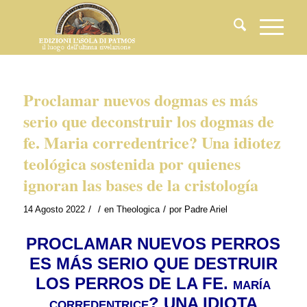
Proclamar nuevos dogmas es más
serio que deconstruir los dogmas de
fe. Maria corredentrice? Una idiotez
teológica sostenida por quienes
ignoran las bases de la cristología
/
/
/
14 Agosto 2022
en
Theologica
por
Padre Ariel
PROCLAMAR NUEVOS PERROS
ES MÁS SERIO QUE DESTRUIR
LOS PERROS DE LA FE. maría
corredentrice? UNA IDIOTA