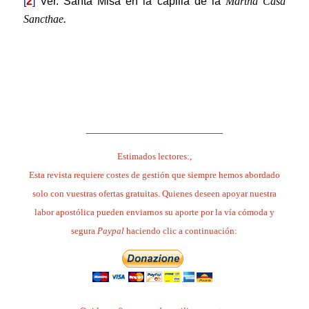
[
2
]
Ver. Santa Misa en la capilla de la
Martha Casa
Sancthae
.
.
.
______________________
Estimados lectores:,
Esta revista requiere costes de gestión que siempre hemos abordado
solo con vuestras ofertas gratuitas. Quienes deseen apoyar nuestra
labor apostólica pueden enviarnos su aporte por la vía cómoda y
segura
Paypal
haciendo clic a continuación: