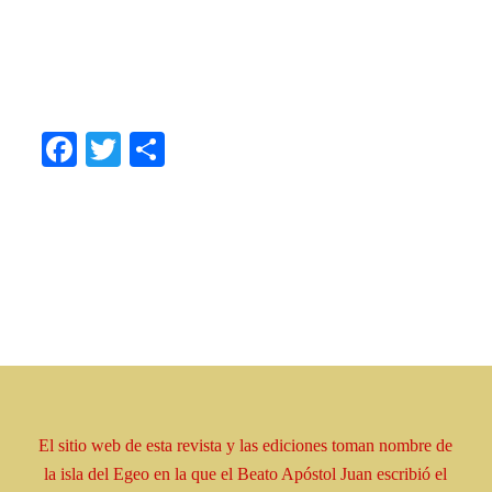
.
.
.
Facebook
Twitter
Share
El sitio web de esta revista y las ediciones toman
nombre
de
la isla del Egeo en la que el Beato
Apóstol
Juan escribió el