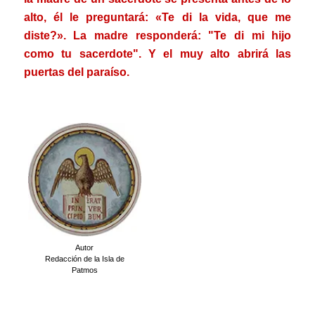
alto, él le preguntará: «Te di la vida, que me
diste?». La madre responderá: "Te di mi hijo
como tu sacerdote". Y el muy alto abrirá las
puertas del paraíso.
Autor
Redacción de la Isla de
Patmos
.