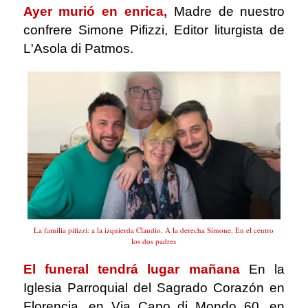
Ayer murió en enrica,
Madre de nuestro
confrere Simone Pifizzi, Editor liturgista de
L'Asola di Patmos.
La familia pifizzi: a la izquierda Claudio, A la derecha Simone, En el centro
los dos padres
El funeral tendrá lugar mañana
En la
Iglesia Parroquial del Sagrado Corazón en
Florencia, en Via Capo di Mondo 60, en