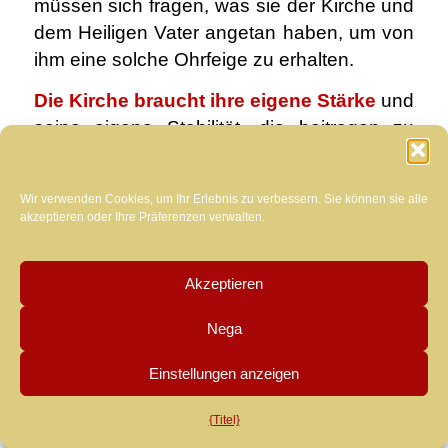
müssen sich fragen, was sie der Kirche und
dem Heiligen Vater angetan haben, um von
ihm eine solche Ohrfeige zu erhalten.
Die Kirche braucht ihre eigene Stärke
und
seine eigene Stabilität, die beitragen zu
einem gewissen Grad auch Traditionen und
Bräuche der alle Kontingente und dass so
Wir verwenden Cookies, um Ihr Erlebnis zu verbessern. Sie können sie alle
verändern und kann jederzeit von der Chief
akzeptieren oder Ihre Präferenzen verwalten.
Shepherd abgeschafft werden. Ich glaube
jedoch, dass die Person gezeigt, um ein
Akzeptieren
gefährliches Spiel sein, ohne dass zuerst
Regeln etabliert Destabilisierung, ist der
Nega
Nachfolger des Apostelfürsten, auch da
früher oder später, das Volk Gottes, Das war
Einstellungen anzeigen
nie Narr in der gesamten Heilsgeschichte,
{Titel}
Sie können anfangen zu Fragen: Was ist