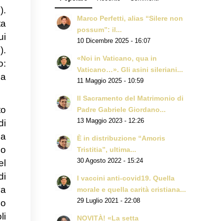
2
).
Marco Perfetti, alias “Silere non
ta
possum”: il...
ui
10 Dicembre 2025 - 16:07
g
).
«Noi in Vaticano, qua in
o:
Vaticano…». Gli asini sileriani...
la
11 Maggio 2025 - 10:59
Il Sacramento del Matrimonio di
to
Padre Gabriele Giordano...
13 Maggio 2023 - 12:26
di
sa
È in distribuzione “Amoris
no
Tristitia”, ultima...
30 Agosto 2022 - 15:24
el
di
I vaccini anti-covid19. Quella
va
morale e quella carità cristiana...
29 Luglio 2021 - 22:08
mo
li
NOVITÀ! «La setta