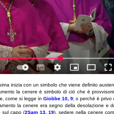
ima inizia con un simbolo che viene definito auster
tamento la cenere è simbolo di ciò che è provvisori
ere, come si legge in
Giobbe 10, 9
; o perché è privo 
tamento la cenere era segno della desolazione e d
e sul capo (
2Sam 13, 19
), sedere nella cenere co