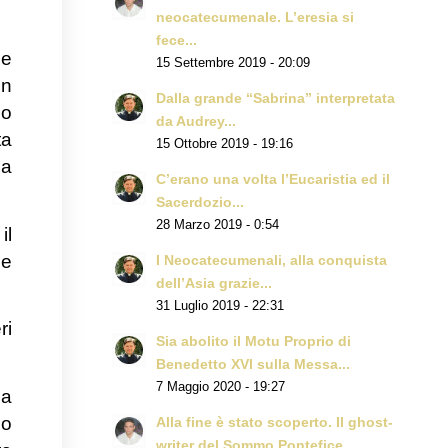
neocatecumenale. L’eresia si
fece...
 e
15 Settembre 2019 - 20:09
on
Dalla grande “Sabrina” interpretata
no
da Audrey...
ta
15 Ottobre 2019 - 19:16
da
C’erano una volta l’Eucaristia ed il
Sacerdozio...
28 Marzo 2019 - 0:54
il
 e
I Neocatecumenali, alla conquista
dell’Asia grazie...
31 Luglio 2019 - 22:31
ri
Sia abolito il Motu Proprio di
Benedetto XVI sulla Messa...
7 Maggio 2020 - 19:27
na
lo
Alla fine è stato scoperto. Il ghost-
writer del Sommo Pontefice...