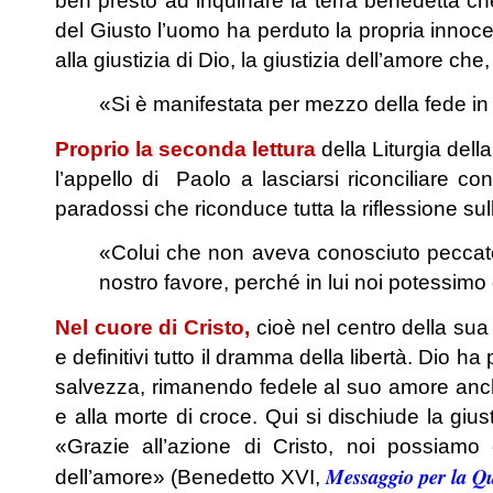
ben presto ad inquinare la terra benedetta c
del Giusto l’uomo ha perduto la propria innoc
alla giustizia di Dio, la giustizia dell’amore ch
«Si è manifestata per mezzo della fede in 
Proprio la seconda lettura
della Liturgia dell
l’appello di Paolo a lasciarsi riconciliare co
paradossi che riconduce tutta la riflessione sull
«Colui che non aveva conosciuto peccato [
nostro favore, perché in lui noi potessimo 
Nel cuore di Cristo,
cioè nel centro della sua
e definitivi tutto il dramma della libertà. Dio 
salvezza, rimanendo fedele al suo amore anche
e alla morte di croce. Qui si dischiude la gi
«Grazie all’azione di Cristo, noi possiamo 
Messaggio per la Q
dell’amore» (Benedetto XVI,