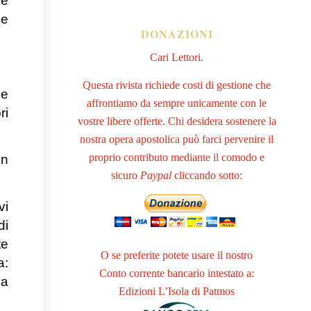
 e
ie
DONAZIONI
Cari Lettori.
Questa rivista richiede costi di gestione che
ne
affrontiamo da sempre unicamente con le
ri
vostre libere offerte. Chi desidera sostenere la
nostra opera apostolica può farci pervenire il
proprio contributo mediante il comodo e
in
sicuro
Paypal
cliccando sotto:
vi
di
te
O se preferite potete usare il nostro
a:
Conto corrente bancario intestato a:
la
Edizioni L’Isola di Patmos