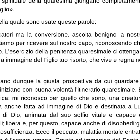
rio spirituale della quaresima giungano completamen
glio».
lla quale sono usate queste parole:
tori ma la conversione, ascolta benigno la nost
tiamo per ricevere sul nostro capo, riconoscendo c
. L’esercizio della penitenza quaresimale ci ottenga 
a immagine del Figlio tuo risorto, che vive e regna n
tano dunque la giusta prospettiva da cui guardare 
iniziano con buona volontà l’itinerario quaresimale. 
fica: mi riconosco per quello che sono, una creatu
, ma anche fatta ad immagine di Dio e destinata a Lu
 di Dio, animata dal suo soffio vitale e capace 
i; libera e, per questo, capace anche di disobbedirgl
tosufficienza. Ecco il peccato, malattia mortale entra