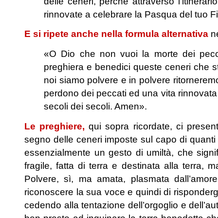
delle ceneri, perché attraverso l’itinera
rinnovate a celebrare la Pasqua del tuo Fi
E si ripete anche nella formula alternativa
ne
«O Dio che non vuoi la morte dei pecca
preghiera e benedici queste ceneri che s
noi siamo polvere e in polvere ritorneremo
perdono dei peccati ed una vita rinnovata 
secoli dei secoli. Amen».
Le preghiere,
qui sopra ricordate, ci presen
segno delle ceneri imposte sul capo di quanti 
essenzialmente un gesto di umiltà, che signi
fragile, fatta di terra e destinata alla terra
Polvere, sì, ma amata, plasmata dall’amore
riconoscere la sua voce e quindi di rispondergl
cedendo alla tentazione dell’orgoglio e dell’au