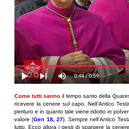
Come tutti sanno
il tempo santo della Quares
ricevere la cenere sul capo. Nell’Antico Tes
perituro e in quanto tale viene ridotto in polv
valore (
Gen 18, 27
). Sempre nell’Antico Tes
lutto. Ecco allora i gesti di spargere la cener