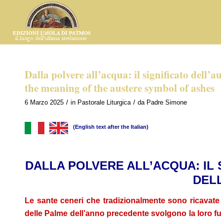
Dalla polvere all’acqua: il significato dell’
the meaning of the austere symbol of ashes
/
/
6 Marzo 2025
in
Pastorale Liturgica
da
Padre Simone
(English text after the Italian)
DALLA POLVERE ALL’ACQUA: IL
DEL
Le sante ceneri che tradizionalmente sono ricavate 
delle Palme dell’anno precedente svolgono la loro fu