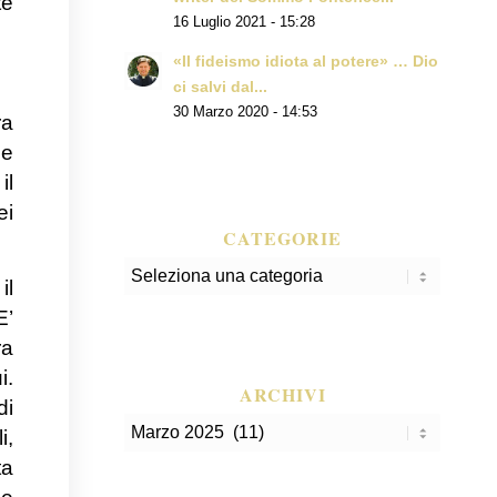
te
16 Luglio 2021 - 15:28
«Il fideismo idiota al potere» … Dio
ci salvi dal...
30 Marzo 2020 - 14:53
ra
he
il
ei
CATEGORIE
Categorie
il
E’
ra
i.
ARCHIVI
di
i,
ta