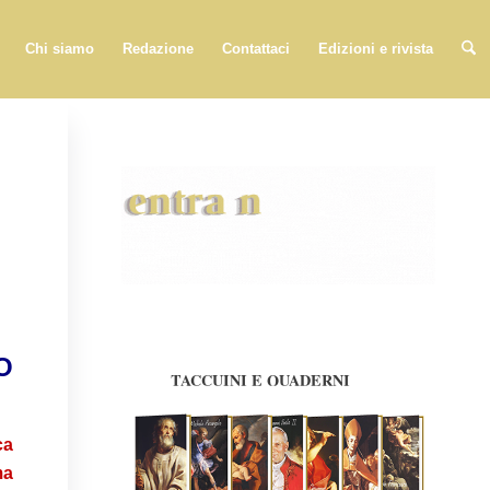
Chi siamo
Redazione
Contattaci
Edizioni e rivista
O
ca
ma