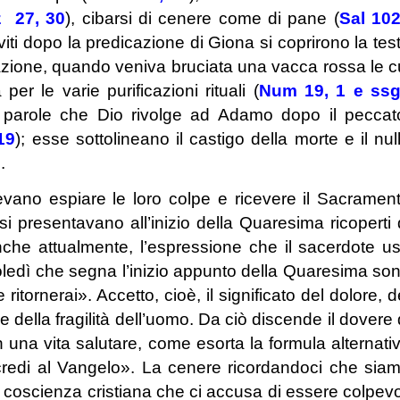
z 27, 30
), cibarsi di cenere come di pane (
Sal 10
viti dopo la predicazione di Giona si coprirono la tes
icazione, quando veniva bruciata una vacca rossa le c
er le varie purificazioni rituali (
Num 19, 1 e ss
le parole che Dio rivolge ad Adamo dopo il peccat
19
); esse sottolineano il castigo della morte e il nul
.
ano espiare le loro colpe e ricevere il Sacramen
 presentavano all’inizio della Quaresima ricoperti 
, anche attualmente, l’espressione che il sacerdote u
edì che segna l’inizio appunto della Quaresima so
itornerai». Accetto, cioè, il significato del dolore, d
della fragilità dell’uomo. Da ciò discende il dovere 
n una vita salutare, come esorta la formula alternati
e credi al Vangelo». La cenere ricordandoci che sia
ra coscienza cristiana che ci accusa di essere colpevo