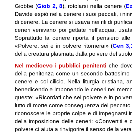
Giobbe (
Giob 2, 8
), rotolarsi nella cenere (
E
Davide espiò nella cenere i suoi peccati, i nini
di cenere. La cenere si usava nei riti di purif
ceneri venivano poi gettate nell’acqua, usata p
Soprattutto la cenere riporta il pensiero al
«Polvere, sei e in polvere ritornerai» (
Gen 3,
della creatura plasmata dalla polvere del suolo
Nel medioevo i pubblici penitenti
che dovev
della penitenza come un secondo battesimo si
cenere e col cilicio. Nella liturgia cristiana
benedicendo e imponendo le ceneri nel mercol
queste: «Ricordati che sei polvere e in polvere r
lutto di morte come conseguenza del peccato e 
riconoscere le proprie colpe e di impegnarsi i
della imposizione delle ceneri: «Convertiti 
polvere ci aiuta a rinvigorire il senso della ve