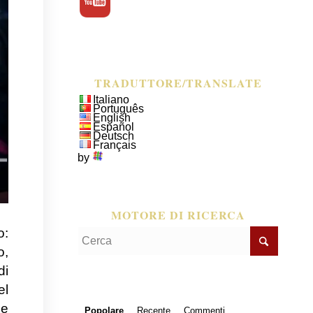
TRADUTTORE/TRANSLATE
Italiano
Português
English
Español
Deutsch
Français
by
MOTORE DI RICERCA
o:
o,
di
el
me
Popolare
Recente
Commenti