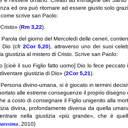
he è l’essere umano. Creato ad immagine del Santo
enza ed ora può ritornare ad essere giusto solo graz
e, come scrive san Paolo:
Cristo» (
Rm 3,22
).
a Parola del giorno del Mercoledì delle ceneri, contie
n Dio (cfr
2Cor
5,20
), attraverso uno dei suoi celeb
a giustizia al mistero di Cristo. Scrive san Paolo:
cioè il suo Figlio fatto uomo] Dio lo fece peccato 
diventare giustizia di Dio» (
2Cor
5,21
).
 Persona divino-umana, si è giocato in termini decisi
ha portato alle estreme conseguenze il proprio disegno 
 a costo di consegnare il Figlio unigenito alla mor
ustizia divina, profondamente diversa da quella uman
entrare nella giustizia «più grande», che è quel
uaresima
, 2010)