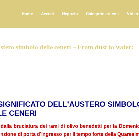
Home
Accedi
Negozio
Categorie articoli
Video
austero simbolo delle ceneri – From dust to water:
 SIGNIFICATO DELL’AUSTERO SIMBOL
LE CENERI
dalla bruciatura dei rami di olivo benedetti per la Domeni
nzione di porta d’ingresso per il tempo forte della Quaresi