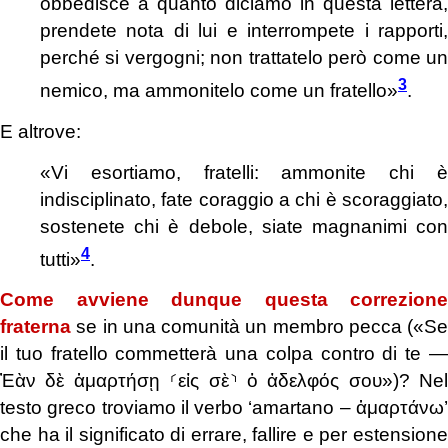
obbedisce a quanto diciamo in questa lettera,
prendete nota di lui e interrompete i rapporti,
perché si vergogni; non trattatelo però come un
3
nemico, ma ammonitelo come un fratello»
.
E altrove:
«Vi esortiamo, fratelli: ammonite chi è
indisciplinato, fate coraggio a chi è scoraggiato,
sostenete chi è debole, siate magnanimi con
4
tutti»
.
Come avviene dunque questa correzione
fraterna
se in una comunità un membro pecca («Se
il tuo fratello commetterà una colpa contro di te ―
Ἐὰν δὲ ἁμαρτήσῃ ⸂εἰς σὲ⸃ ὁ ἀδελφός σου
»)? Nel
testo greco troviamo il verbo ‘amartano – ἁμαρτάνω’
che ha il significato di errare, fallire e per estensione