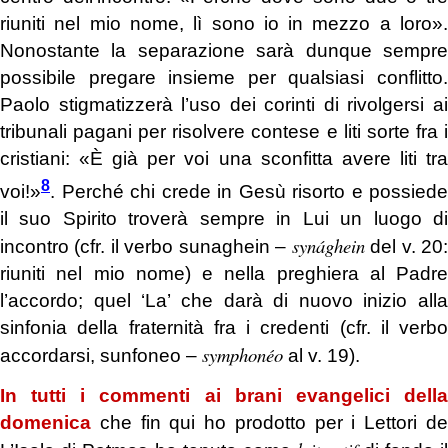
riuniti nel mio nome, lì sono io in mezzo a loro».
Nonostante la separazione sarà dunque sempre
possibile pregare insieme per qualsiasi conflitto.
Paolo stigmatizzerà l’uso dei corinti di rivolgersi ai
tribunali pagani per risolvere contese e liti sorte fra i
cristiani: «È già per voi una sconfitta avere liti tra
8
voi!»
. Perché chi crede in Gesù risorto e possiede
il suo Spirito troverà sempre in Lui un luogo di
synághein
incontro (cfr. il verbo sunaghein –
del v. 20
riuniti nel mio nome) e nella preghiera al Padre
l’accordo; quel ‘La’ che darà di nuovo inizio alla
sinfonia della fraternità fra i credenti (cfr. il verbo
symphonéo
accordarsi, sunfoneo –
al v. 19).
In tutti i commenti ai brani evangelici della
domenica
che fin qui ho prodotto per i Lettori de