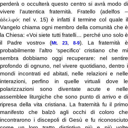
perderà o occulterà questo centro si avrà modo di
vivere l’autentica fraternità. Fratello (adelfos –
ἀδελφός
nel v. 15) è infatti il termine col quale il
Vangelo chiama ogni membro della comunità che è
la Chiesa: «Voi siete tutti fratelli… perché uno solo è
il Padre vostro» (
). La fraternità è
Mt. 23, 8-9
probabilmente l’altro ‘specifico’ cristiano che mi
sembra dobbiamo oggi recuperare: nel sentire
profondo di ognuno, nel vivere quotidiano, dentro i
mondi incontrati ed abitati, nelle relazioni e nelle
interazioni, perfino in quelle virtuali dove le
polarizzazioni sono diventate acute e nelle
assemblee liturgiche che sono punto di arrivo e di
ripresa della vita cristiana. La fraternità fu il primo
manifesto che balzò agli occhi di coloro che
incontrarono i discepoli di Gesù e fu riconosciuto
come un loro tratto distintivo più e più volte