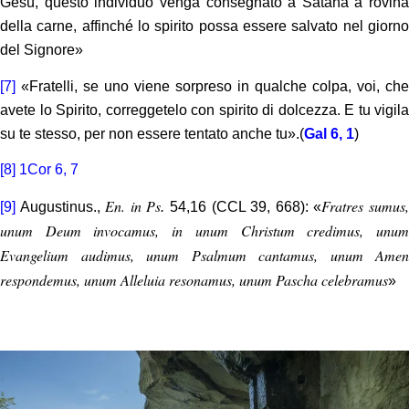
Gesù, questo individuo venga consegnato a Satana a rovina
della carne, affinché lo spirito possa essere salvato nel giorno
del Signore»
[7]
«Fratelli, se uno viene sorpreso in qualche colpa, voi, che
avete lo Spirito, correggetelo con spirito di dolcezza. E tu vigila
su te stesso, per non essere tentato anche tu».(
Gal 6, 1
)
[8]
1Cor 6, 7
En. in Ps
Fratres sumus
[9]
Augustinus.,
.
54,16 (CCL 39, 668): «
unum Deum invocamus, in unum Christum credimus, unum
Evangelium audimus, unum Psalmum cantamus, unum Amen
respondemus, unum Alleluia resonamus, unum Pascha celebramus
»