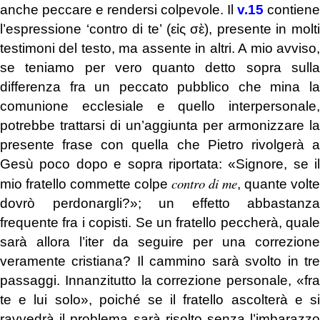
anche peccare e rendersi colpevole. Il
v.15
contiene
l’espressione ‘contro di te’ (εἰς σὲ), presente in molti
testimoni del testo, ma assente in altri. A mio avviso,
se teniamo per vero quanto detto sopra sulla
differenza fra un peccato pubblico che mina la
comunione ecclesiale e quello interpersonale,
potrebbe trattarsi di un’aggiunta per armonizzare la
presente frase con quella che Pietro rivolgerà a
Gesù poco dopo e sopra riportata: «Signore, se il
contro di me
mio fratello commette colpe
, quante volte
dovrò perdonargli?»; un effetto abbastanza
frequente fra i copisti. Se un fratello peccherà, quale
sarà allora l’iter da seguire per una correzione
veramente cristiana? Il cammino sarà svolto in tre
passaggi. Innanzitutto la correzione personale, «fra
te e lui solo», poiché se il fratello ascolterà e si
ravvedrà il problema sarà risolto senza l’imbarazzo