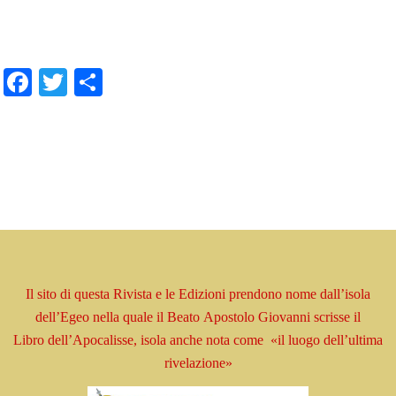
.
.
Facebook
Twitter
Condividi
Il sito di questa Rivista e le Edizioni prendono
nome
dall’isola
dell’Egeo nella quale il Beato
Apostolo
Giovanni scrisse il
Libro
dell’Apocalisse, isola
anche nota come
«il luogo dell’ultima
rivelazione»