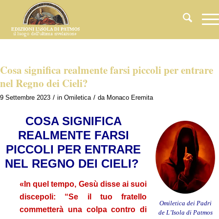
Cosa significa realmente farsi piccoli per entrare
nel Regno dei Cieli?
/
/
9 Settembre 2023
in
Omiletica
da
Monaco Eremita
COSA SIGNIFICA
REALMENTE FARSI
PICCOLI PER ENTRARE
NEL REGNO DEI CIELI?
«In quel tempo, Gesù disse ai suoi
discepoli: “Se il tuo fratello
Omiletica dei Padri
commetterà una colpa contro di
de L’Isola di Patmos