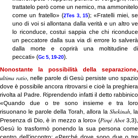
trattatelo però come un nemico, ma ammonitelo
come un fratello» (
); «Fratelli miei, se
2Tes 3, 15
uno di voi si allontana dalla verità e un altro ve
lo riconduce, costui sappia che chi riconduce
un peccatore dalla sua via di errore lo salverà
dalla morte e coprirà una moltitudine di
peccati» (
).
Gc 5, 19-20
Nonostante la possibilità della separazione,
ultima ratio
, nelle parole di Gesù persiste uno spazio
dove è possibile ancora ritrovarsi e cioè la preghiera
rivolta al Padre. Riprendendo infatti il detto rabbinico
«Quando due o tre sono insieme e tra loro
Shekinah
risuonano le parole della Torah, allora la
, la
Pirqé Abot
Presenza di Dio, è in mezzo a loro» (
3,3)
Gesù lo trasformò ponendo la sua persona come
centro dell’incontro: «Perché dove sono due o tre