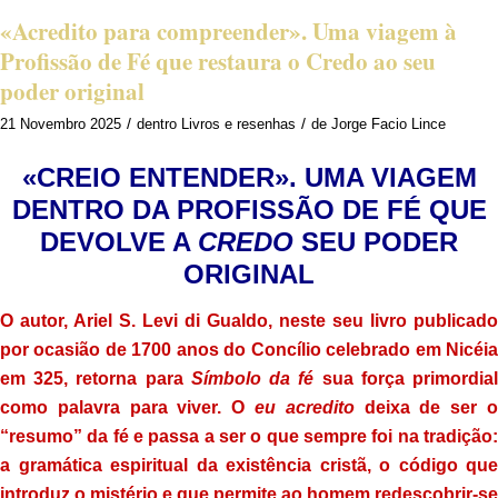
«Acredito para compreender». Uma viagem à
Profissão de Fé que restaura o Credo ao seu
poder original
/
/
21 Novembro 2025
dentro
Livros e resenhas
de
Jorge Facio Lince
«CREIO ENTENDER». UMA VIAGEM
DENTRO DA PROFISSÃO DE FÉ QUE
DEVOLVE A
CREDO
SEU PODER
ORIGINAL
O autor, Ariel S. Levi di Gualdo, neste seu livro publicado
por ocasião de 1700 anos do Concílio celebrado em Nicéia
em 325, retorna para
Símbolo da fé
sua força primordia
como palavra para viver. O
eu acredito
deixa de ser 
“resumo” da fé e passa a ser o que sempre foi na tradição:
a gramática espiritual da existência cristã, o código que
introduz o mistério e que permite ao homem redescobrir-se