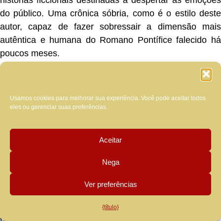
do público. Uma crônica sóbria, como é o estilo deste
autor, capaz de fazer sobressair a dimensão mais
autêntica e humana do Romano Pontífice falecido há
poucos meses.
Um dos elementos mais interessantes
é 
reconstrução do tempo decorrido desde o ato de
Usamos cookies para melhorar sua experiência. Você pode aceitar todos
renúncia de Bento XVI até o conclave subsequente. O
eles ou gerenciar suas preferências.
Autor apresenta ao leitor a atmosfera que pairava entre
os cardeais, também dando ao livro um valor histórico,
porque documenta com precisão e rigor os dias que
Aceitar
antecederam a eleição de Francisco, um trabalho
Nega
minucioso já feito no passado com suas ricas biografias
históricas sobre os Sumos Pontífices do século XX.
Ver preferências
Francis. O
Seguindo seu estilo já consolidado, No dele
Papa da misericórdia
oferece uma narrativa linear do
{título}
fatos, escolhas, palavras e gestos.