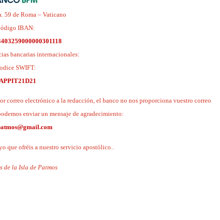
a. 59 de Roma – Vaticano
ódigo IBAN:
403259000000301118
cias bancarias internacionales:
odice SWIFT:
APPIT21D21
por correo electrónico a la redacción, el banco no nos proporciona vuestro correo
o podemos enviar un mensaje de agradecimiento:
ipatmos@gmail.com
o que ofréis a nuestro servicio apostólico..
s de la Isla de Patmos