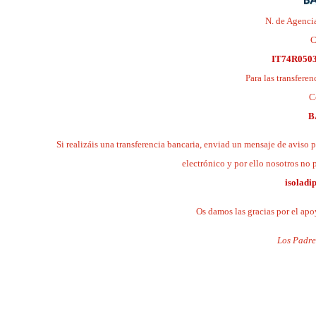
N. de Agenci
C
IT74R0503
Para las transferen
C
B
Si realizáis una transferencia bancaria, enviad un mensaje de aviso 
electrónico y por ello nosotros n
isolad
Os damos las gracias por el apoy
Los Padre
.
.