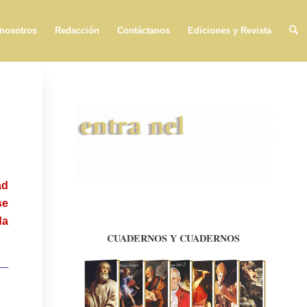
 nosotros
Redacción
Contáctanos
Ediciones y Revista
ad
se
da
 —