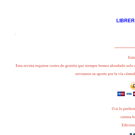
.
LIBRERÍ
.
_______
Esti
Esta revista requiere costes de gestión que siempre hemos abordado solo 
enviarnos su aporte por la vía cómo
O si lo prefie
cuenta b
Edicion