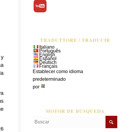
TRADUTTORE / TRADUCIR
Italiano
Português
English
 y
Español
Deutsch
sa
Français
Establecer como idioma
da
predeterminado
por
va
us
ue
MOTOR DE BÚSQUEDA
26