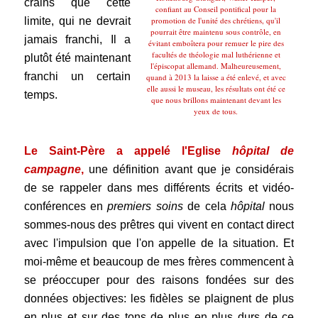
crains que cette
confiant au Conseil pontifical pour la
limite, qui ne devrait
promotion de l'unité des chrétiens, qu'il
pourrait être maintenu sous contrôle, en
jamais franchi, Il a
évitant emboîtera pour remuer le pire des
facultés de théologie mal luthérienne et
plutôt été maintenant
l'épiscopat allemand. Malheureusement,
franchi un certain
quand à 2013 la laisse a été enlevé, et avec
elle aussi le museau, les résultats ont été ce
temps.
que nous brillons maintenant devant les
yeux de tous.
.
Le Saint-Père a appelé l'Eglise
hôpital de
campagne
,
une définition avant que je considérais
de se rappeler dans mes différents écrits et vidéo-
conférences en
premiers soins
de cela
hôpital
nous
sommes-nous des prêtres qui vivent en contact direct
avec l'impulsion que l'on appelle de la situation. Et
moi-même et beaucoup de mes frères commencent à
se préoccuper pour des raisons fondées sur des
données objectives: les fidèles se plaignent de plus
en plus et sur des tons de plus en plus durs de ce