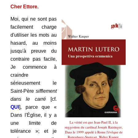
Cher Ettore.
Moi, qui ne sont pas
facilement charge
d'utiliser les mots au
hasard, au moins
jusqu'à preuve du
contraire pas facile,
Je commence à
craindre
sérieusement le
Saint-Père
sifflement
dans le carré
[cf.
QUI
], parce que «
Dans l'Église, il y a
La vérité est que Jean-Paul II, à la
une limite de
suggestion du cardinal Joseph Ratzinger,
tolérance »; et je
Dans le 1999 appelé à Rome l'évêque de
Rottenburg-Stuttgart, Walter Kasper,