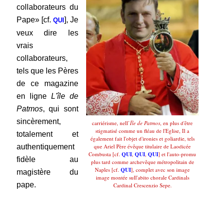
collaborateurs du
Pape» [cf.
], Je
QUI
veux dire les
vrais
collaborateurs,
tels que les Pères
de ce magazine
en ligne
L'île de
Patmos
, qui sont
sincèrement,
carriérisme, nell’
Île de Patmos
, en plus d'être
stigmatisé comme un fléau de l'Eglise, Il a
totalement et
également fait l'objet d'ironies et goliardie, tels
authentiquement
que Ariel Père évêque titulaire de Laodicée
Combusta [cf.
QUI
,
QUI
,
QUI
] et l'auto-promu
fidèle au
plus tard comme archevêque métropolitain de
Naples [cf.
QUI
], complet avec son image
magistère du
image montée sull'abito chorale Cardinals
pape.
Cardinal Crescenzio Sepe.
.