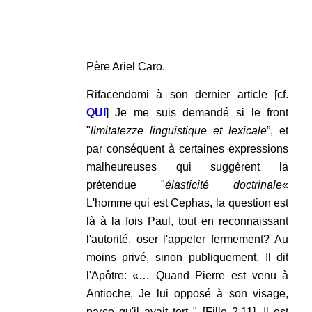
.
.
Père Ariel Caro.
Rifacendomi à son dernier article [cf.
QUI
] Je me suis demandé si le front
"
limitatezze linguistique et lexicale
”, et
par conséquent à certaines expressions
malheureuses qui suggèrent la
prétendue "
élasticité doctrinale
«
L'homme qui est Cephas, la question est
là à la fois Paul, tout en reconnaissant
l'autorité, oser l'appeler fermement? Au
moins privé, sinon publiquement. Il dit
l'Apôtre: «… Quand Pierre est venu à
Antioche, Je lui opposé à son visage,
parce qu'il avait tort " [Fille 2,11]. Il est