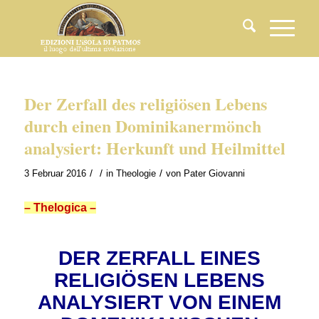
Der Zerfall des religiösen Lebens
durch einen Dominikanermönch
analysiert: Herkunft und Heilmittel
/
/
/
3 Februar 2016
in
Theologie
von
Pater Giovanni
– Thelogica –
DER ZERFALL EINES
RELIGIÖSEN LEBENS
ANALYSIERT VON EINEM