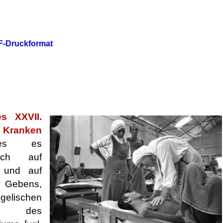
DF-Druckformat
s XXVII.
Kranken
es
es
sich auf
t und auf
 Gebens,
elischen
 des