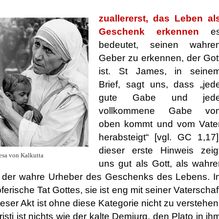
zuallererst, das Leben al
Geschenk erkennen
e
bedeutet, seinen wahre
Geber zu erkennen, der Got
ist. St James, in seine
Brief, sagt uns, dass „jed
gute Gabe und jed
vollkommene Gabe vo
oben kommt und vom Vate
herabsteigt“ [vgl. GC 1,17]
dieser erste Hinweis zeig
esa von Kalkutta
uns gut als Gott, als wahre
ch der wahre Urheber des Geschenks des Lebens. I
ferische Tat Gottes, sie ist eng mit seiner Vaterschaf
ser Akt ist ohne diese Kategorie nicht zu verstehen
sti ist nichts wie der kalte Demiurg, den Plato in ih