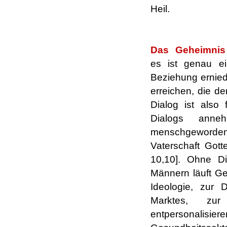
Heil.
.
Das Geheimnis 
es ist genau ein
Beziehung erniedr
erreichen, die de
Dialog ist also
Dialogs ann
menschgeworde
Vaterschaft Gott
10,10]. Ohne Di
Männern läuft Gef
Ideologie, zur 
Marktes, zur
entpersonalisier