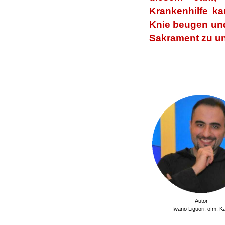
Krankenhilfe ka
Knie beugen und
Sakrament zu un
.
.
Autor
Iwano Liguori,
ofm. K