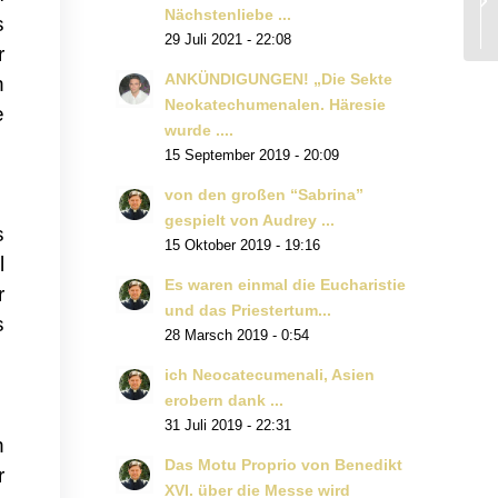
Nächstenliebe ...
s
29 Juli 2021 - 22:08
r
ANKÜNDIGUNGEN! „Die Sekte
n
Neokatechumenalen. Häresie
e
wurde ....
15 September 2019 - 20:09
von den großen “Sabrina”
gespielt von Audrey ...
s
15 Oktober 2019 - 19:16
l
Es waren einmal die Eucharistie
r
und das Priestertum...
s
28 Marsch 2019 - 0:54
ich Neocatecumenali, Asien
erobern dank ...
31 Juli 2019 - 22:31
n
Das Motu Proprio von Benedikt
r
XVI. über die Messe wird