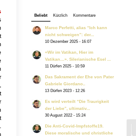
s
Beliebt
Kürzlich
Kommentare
s
n
Marco Perfetti, alias “Ich kann
nicht schweigen”: der...
t
10 Dezember 2025 - 16:07
m
e
«Wir im Vatikan, Hier im
Vatikan…». Silerianische Esel ...
e
11 Dürfen 2025 - 10:59
n
r
Das Sakrament der Ehe von Pater
Gabriele Giordano..
,
13 Dürfen 2023 - 12:26
t
r
Es wird verteilt “Die Traurigkeit
der Liebe”, ultimativ...
n
30 August 2022 - 15:24
t
.
Die Anti-Covid-Impfstoffe19.
Diese moralische und christliche
m