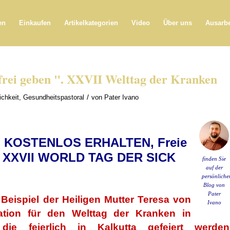
en
Einkaufen
Artikelkategorien
Video
Über uns
Ausarb
 frei geben ". XXVII Welttag der Kranken
/
ichkeit
,
Gesundheitspastoral
von
Pater Ivano
 KOSTENLOS ERHALTEN, Freie
. XXVII WORLD TAG DER SICK
finden Sie
auf der
persönliche
Blog von
Pater
Beispiel
der Heiligen Mutter Teresa von
Ivano
ration für den Welttag der Kranken in
die feierlich in Kalkutta gefeiert werden