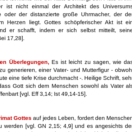
er ist nicht einmal der Architekt des Universum
e oder der distanzierte große Uhrmacher, der de
 Herzen liegt. Gottes schöpferischer Akt ist ei
nd er schafft, indem er sich selbst mitteilt, sein
Bei 17,28].
ten Überlegungen,
Es ist leicht zu sagen, wie da
 zu generieren, einer Vater- und Mutterfigur - obwoh
e eine tiefe Krise durchmacht -. Heilige Schrift, seh
, dass Gott sich dem Menschen sowohl als Vater al
fenbart [vgl. Eff 3,14; Ist 49,14-15].
rimat Gottes
auf jedes Leben,
fordert den Mensche
zu werden [vgl. GN 2,15; 4,9] und es angesichts de