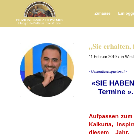
Zuhause
Einlogg
„Sie erhalten,
/
11 Februar 2019
in
Wirkl
- Gesundheitspastoral -
«SIE HABEN
Termine »
.
Aufpassen
zum 
Kalkutta, Inspi
diesem Jahr, 