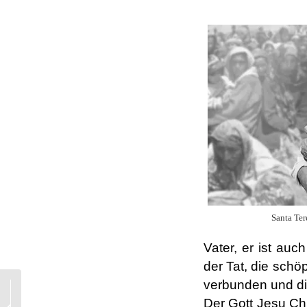
Santa Ter
Vater, er ist au
der Tat, die schöp
verbunden und die
„Seien Sie nicht
beunruhigt Herz“ [GV
Der Gott Jesu Chri