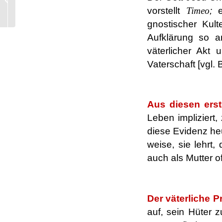
14,1]. Von
vorstellt
Timeo
;
Proklamationen auf
gnostischer Kult
“Kirche...
Aufklärung so am
väterlicher Akt u
Vaterschaft [vgl. 
.
Aus diesen ers
Leben impliziert,
diese Evidenz heut
weise, sie lehrt
auch als Mutter of
.
Der väterliche P
auf, sein Hüter 