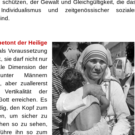
 schützen, der Gewalt und Gleichgültigkeit, die da
ndividualismus und zeitgenössischer soziale
ind.
etont der Heilige
ls Voraussetzung
 sie darf nicht nur
ale Dimension der
t unter Männern
, aber zuallererst
ertikalität der
ott erreichen. Es
dig, den Kopf zum
en, um sicher zu
hen so zu sehen,
 führe ihn so zum