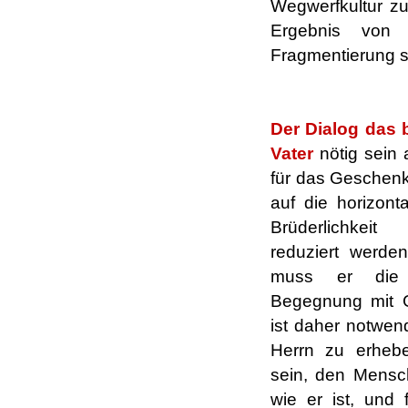
Wegwerfkultur zu
Ergebnis von I
Fragmentierung s
.
Der Dialog
das b
Vater
nötig sein
a
für das Geschenk,
auf die horizont
Brüderlichkei
reduziert werden
muss er die V
Begegnung mit G
ist daher notwen
Herrn zu erheb
sein, den Mensc
wie er ist, und