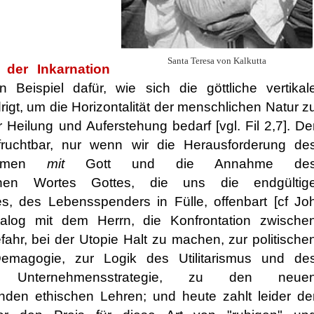
Santa Teresa von Kalkutta
der Inkarnation
 Beispiel dafür, wie sich die göttliche vertikal
igt, um die Horizontalität der menschlichen Natur z
r Heilung und Auferstehung bedarf [vgl. Fil 2,7]. De
 fruchtbar, nur wenn wir die Herausforderung de
ehmen
mit
Gott und die Annahme de
nen Wortes Gottes, die uns die endgültig
es, des Lebensspenders in Fülle, offenbart [cf Jo
alog mit dem Herrn, die Konfrontation zwische
ahr, bei der Utopie Halt zu machen, zur politische
Demagogie, zur Logik des Utilitarismus und de
 Unternehmensstrategie, zu den neue
enden ethischen Lehren; und heute zahlt leider de