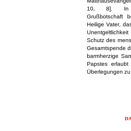
Matthäusevangeli
10, 8]. In
Grußbotschaft b
Heilige Vater, 
Unentgeltlichkei
Schutz des mensc
Gesamtspende de
barmherzige Samar
Papstes erlaubt
Überlegungen zu 
.
.
DA
.