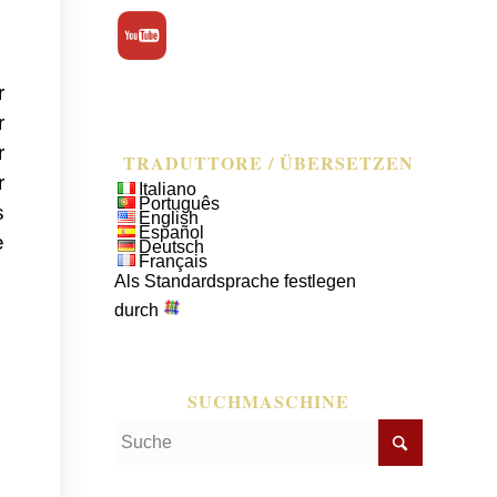
r
r
r
TRADUTTORE / ÜBERSETZEN
r
Italiano
Português
s
English
Español
e
Deutsch
Français
Als Standardsprache festlegen
durch
SUCHMASCHINE