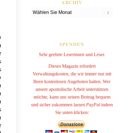
ARCHIV
e
SPENDEN
u
r
Sehr geehrte Leserinnen und Leser.
s
Dieses Magazin erfordert
s
Verwaltungskosten, die wir immer nur mit
e
Ihren kostenlosen Angeboten hatten. Wer
h
unsere apostolische Arbeit unterstützen
n
möchte, kann uns seinen Beitrag bequem
n
und sicher zukommen lassen
PayPal
indem
s
Sie unten klicken:
n
r