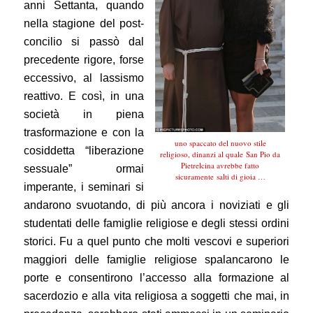
anni Settanta, quando
nella stagione del post-
concilio si passò dal
precedente rigore, forse
eccessivo, al lassismo
reattivo. E così, in una
società in piena
trasformazione e con la
uno spaccato del nuovo stile
cosiddetta “liberazione
religioso, dinanzi al quale San Pio da
Pietrelcina avrebbe fatto
sessuale” ormai
sicuramente salti di gioia …
imperante, i seminari si
andarono svuotando, di più ancora i noviziati e gli
studentati delle famiglie religiose e degli stessi ordini
storici. Fu a quel punto che molti vescovi e superiori
maggiori delle famiglie religiose spalancarono le
porte e consentirono l’accesso alla formazione al
sacerdozio e alla vita religiosa a soggetti che mai, in