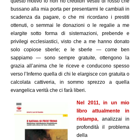
questo motivo io non ho creditori vestiti di rosso che
bussano alla mia porta per presentarmi le cambiali in
scadenza da pagare, o che mi ricordano i prestiti
ottenuti, o semmai le donazioni o le regalie a me
elargite sotto forma di sistemazioni, prebende e
privilegi ecclesiastici, visto che a me hanno donato
solo copiose sberle; e le sberle — come ben
sappiamo — sono sempre gratuite, ottengono la
grazia all’anima che le riceve e conducono spesso
verso l’Inferno quella di chi le elargisce con gratuita o
calcolata cattiveria, in sommo sprezzo a quella
evangelica verità che ci farà liberi.
Nel 2011, in un mio
libro attualmente in
ristampa,
analizzai in
profondità il problema
della