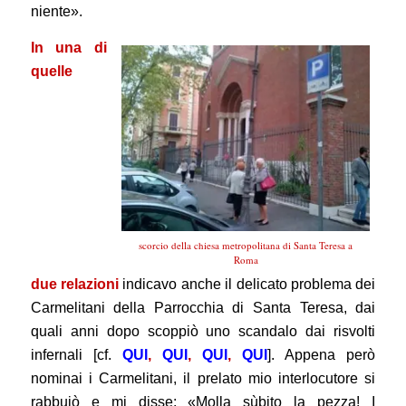
niente».
In una di
quelle
scorcio della chiesa metropolitana di Santa Teresa a
Roma
due relazioni
indicavo anche il delicato problema dei
Carmelitani della Parrocchia di Santa Teresa, dai
quali anni dopo scoppiò uno scandalo dai risvolti
infernali [cf.
QUI
,
QUI
,
QUI
,
QUI
]. Appena però
nominai i Carmelitani, il prelato mio interlocutore si
rabbuiò e mi disse: «Molla sùbito la pezza! I