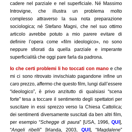
cadere nel parziale e nel superficiale. Né Massimo
Introvigne, che illustra un problema molto
complesso attraverso la sua nota preparazione
sociologica; né Stefano Magni, che nel suo ottimo
articolo avrebbe potuto a mio parere evitare di
definire l’opera come «film ideologico», no sono
neppure sfiorati da quella parziale e imperante
superficialità che oggi pare farla da padrona.
Io che certi problemi li ho toccati con mano
e che
mi ci sono ritrovato invischiato pagandone infine un
caro prezzo, affermo che questo film, lungi dall’essere
“ideologico”, è privo anzitutto di qualsiasi “scena
forte” tesa a toccare il sentimento degli spettatori per
suscitare in essi sprezzo verso la Chiesa Cattolica;
dei sentimenti diversamente suscitati da ben altri film,
per esempio “
Schegge di paura
” [USA, 1996,
QUI
],
“
Angeli ribelli
” [Irlanda, 2003,
QUI
], “
Magdalene
”