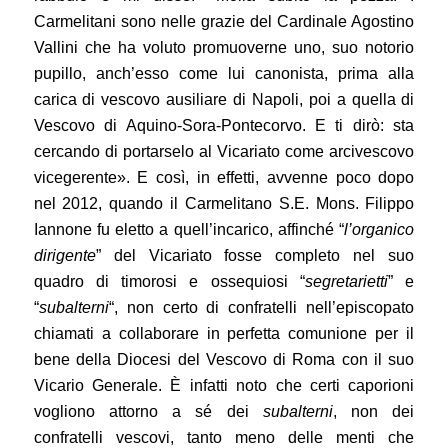
Carmelitani sono nelle grazie del Cardinale Agostino
Vallini che ha voluto promuoverne uno, suo notorio
pupillo, anch’esso come lui canonista, prima alla
carica di vescovo ausiliare di Napoli, poi a quella di
Vescovo di Aquino-Sora-Pontecorvo. E ti dirò: sta
cercando di portarselo al Vicariato come arcivescovo
vicegerente». E così, in effetti, avvenne poco dopo
nel 2012, quando il Carmelitano S.E. Mons. Filippo
Iannone fu eletto a quell’incarico, affinché “
l’organico
dirigente
” del Vicariato fosse completo nel suo
quadro di timorosi e ossequiosi “
segretarietti
” e
“
subalterni
“, non certo di confratelli nell’episcopato
chiamati a collaborare in perfetta comunione per il
bene della Diocesi del Vescovo di Roma con il suo
Vicario Generale. È infatti noto che certi caporioni
vogliono attorno a sé dei
subalterni
, non dei
confratelli vescovi, tanto meno delle menti che