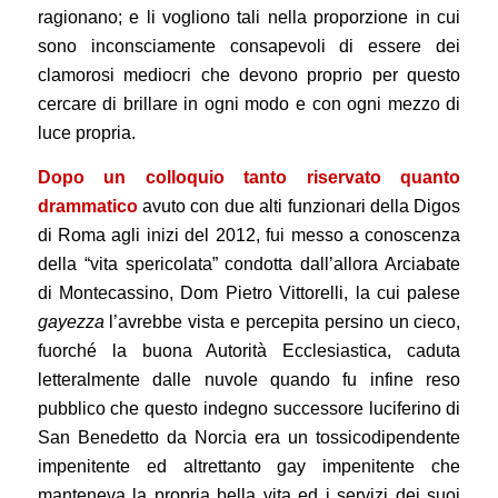
ragionano; e li vogliono tali nella proporzione in cui
sono inconsciamente consapevoli di essere dei
clamorosi mediocri che devono proprio per questo
cercare di brillare in ogni modo e con ogni mezzo di
luce propria.
Dopo un colloquio tanto riservato quanto
drammatico
avuto con due alti funzionari della Digos
di Roma agli inizi del 2012, fui messo a conoscenza
della “vita spericolata” condotta dall’allora Arciabate
di Montecassino, Dom Pietro Vittorelli, la cui palese
gayezza
l’avrebbe vista e percepita persino un cieco,
fuorché la buona Autorità Ecclesiastica, caduta
letteralmente dalle nuvole quando fu infine reso
pubblico che questo indegno successore luciferino di
San Benedetto da Norcia era un tossicodipendente
impenitente ed altrettanto gay impenitente che
manteneva la propria bella vita ed i servizi dei suoi