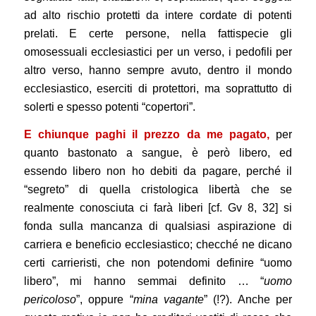
ad alto rischio protetti da intere cordate di potenti
prelati. E certe persone, nella fattispecie gli
omosessuali ecclesiastici per un verso, i pedofili per
altro verso, hanno sempre avuto, dentro il mondo
ecclesiastico, eserciti di protettori, ma soprattutto di
solerti e spesso potenti “copertori”.
E chiunque paghi il prezzo da me pagato,
per
quanto bastonato a sangue, è però libero, ed
essendo libero non ho debiti da pagare, perché il
“segreto” di quella cristologica libertà che se
realmente conosciuta ci farà liberi [cf. Gv 8, 32] si
fonda sulla mancanza di qualsiasi aspirazione di
carriera e beneficio ecclesiastico; checché ne dicano
certi carrieristi, che non potendomi definire “uomo
libero”, mi hanno semmai definito … “
uomo
pericoloso
”, oppure “
mina vagante
” (!?). Anche per