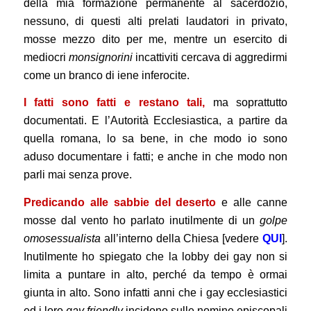
della mia formazione permanente al sacerdozio,
nessuno, di questi alti prelati laudatori in privato,
mosse mezzo dito per me, mentre un esercito di
mediocri
monsignorini
incattiviti cercava di aggredirmi
come un branco di iene inferocite.
I fatti sono fatti e restano tali,
ma soprattutto
documentati. E l’Autorità Ecclesiastica, a partire da
quella romana, lo sa bene, in che modo io sono
aduso documentare i fatti; e anche in che modo non
parli mai senza prove.
Predicando alle sabbie del deserto
e alle canne
mosse dal vento ho parlato inutilmente di un
golpe
omosessualista
all’interno della Chiesa [vedere
QUI
].
Inutilmente ho spiegato che la lobby dei gay non si
limita a puntare in alto, perché da tempo è ormai
giunta in alto. Sono infatti anni che i gay ecclesiastici
ed i loro
gay friendly
incidono sulle nomine episcopali