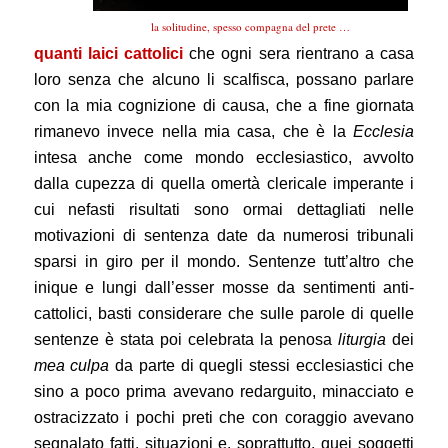
la solitudine, spesso compagna del prete …
quanti laici cattolici
che ogni sera rientrano a casa
loro senza che alcuno li scalfisca, possano parlare
con la mia cognizione di causa, che a fine giornata
rimanevo invece nella mia casa, che è la
Ecclesia
intesa anche come mondo ecclesiastico, avvolto
dalla cupezza di quella omertà clericale imperante i
cui nefasti risultati sono ormai dettagliati nelle
motivazioni di sentenza date da numerosi tribunali
sparsi in giro per il mondo. Sentenze tutt’altro che
inique e lungi dall’esser mosse da sentimenti anti-
cattolici, basti considerare che sulle parole di quelle
sentenze è stata poi celebrata la penosa
liturgia
dei
mea culpa
da parte di quegli stessi ecclesiastici che
sino a poco prima avevano redarguito, minacciato e
ostracizzato i pochi preti che con coraggio avevano
segnalato fatti, situazioni e, soprattutto, quei soggetti