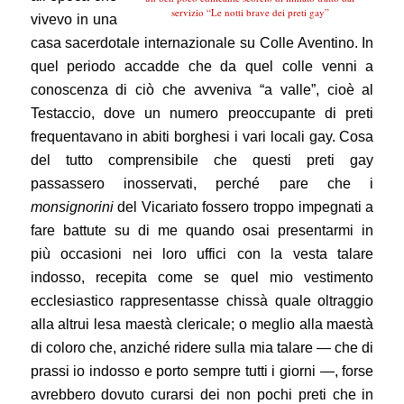
servizio “Le notti brave dei preti gay”
vivevo in una
casa sacerdotale internazionale su Colle Aventino. In
quel periodo accadde che da quel colle venni a
conoscenza di ciò che avveniva “a valle”, cioè al
Testaccio, dove un numero preoccupante di preti
frequentavano in abiti borghesi i vari locali gay. Cosa
del tutto comprensibile che questi preti gay
passassero inosservati, perché pare che i
monsignorini
del Vicariato fossero troppo impegnati a
fare battute su di me quando osai presentarmi in
più occasioni nei loro uffici con la vesta talare
indosso, recepita come se quel mio vestimento
ecclesiastico rappresentasse chissà quale oltraggio
alla altrui lesa maestà clericale; o meglio alla maestà
di coloro che, anziché ridere sulla mia talare ― che di
prassi io indosso e porto sempre tutti i giorni ―, forse
avrebbero dovuto curarsi dei non pochi preti che in