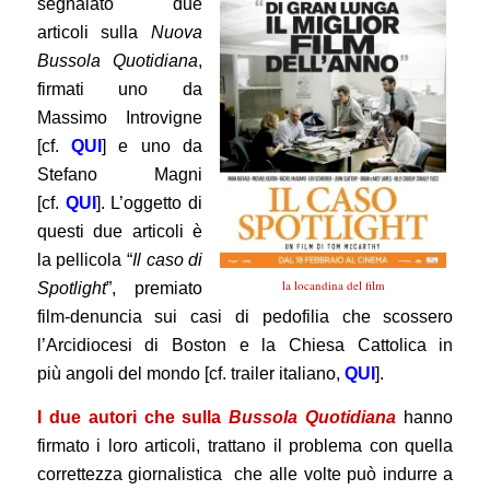
segnalato due
articoli sulla
Nuova
Bussola Quotidiana
,
firmati uno da
Massimo Introvigne
[cf.
QUI
] e uno da
Stefano Magni
[cf.
QUI
]. L’oggetto di
questi due articoli è
la pellicola “
Il caso di
la locandina del film
Spotlight
”, premiato
film-denuncia sui casi di pedofilia che scossero
l’Arcidiocesi di Boston e la Chiesa Cattolica in
più angoli del mondo [cf. trailer italiano,
QUI
].
I due autori che sulla
Bussola Quotidiana
hanno
firmato i loro articoli, trattano il problema con quella
correttezza giornalistica che alle volte può indurre a