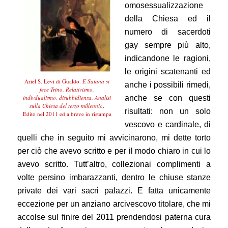
omosessualizzazione
della Chiesa ed il
numero di sacerdoti
gay sempre più alto,
indicandone le ragioni,
le origini scatenanti ed
Ariel S. Levi di Gualdo.
E Satana si
anche i possibili rimedi,
fece Trino. Relativismo,
anche se con questi
indivdualismo, disubbidienza. Analisi
sulla Chiesa del terzo millennio
.
risultati: non un solo
Edito nel 2011 ed a breve in ristampa
vescovo e cardinale, di
quelli che in seguito mi avvicinarono, mi dette torto
per ciò che avevo scritto e per il modo chiaro in cui lo
avevo scritto. Tutt’altro, collezionai complimenti a
volte persino imbarazzanti, dentro le chiuse stanze
private dei vari sacri palazzi. E fatta unicamente
eccezione per un anziano arcivescovo titolare, che mi
accolse sul finire del 2011 prendendosi paterna cura