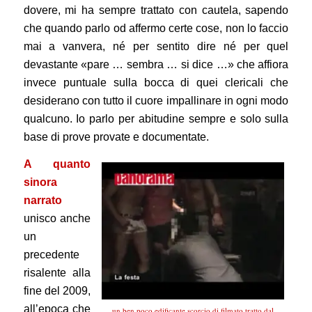
dovere, mi ha sempre trattato con cautela, sapendo
che quando parlo od affermo certe cose, non lo faccio
mai a vanvera, né per sentito dire né per quel
devastante «pare … sembra … si dice …» che affiora
invece puntuale sulla bocca di quei clericali che
desiderano con tutto il cuore impallinare in ogni modo
qualcuno. Io parlo per abitudine sempre e solo sulla
base di prove provate e documentate.
A quanto
sinora
narrato
unisco anche
un
precedente
risalente alla
fine del 2009,
all’epoca che
un ben poco edificante scorcio di filmato tratto dal