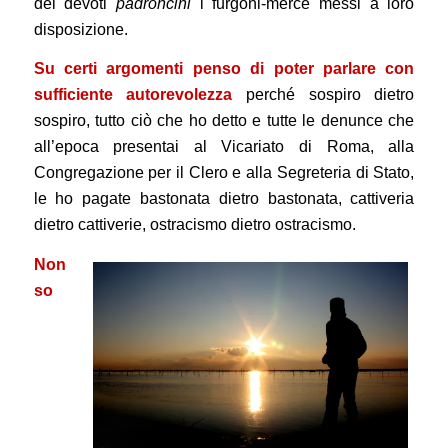
dei devoti
padroncini
i furgoni-merce messi a loro
disposizione.
Su certi argomenti penso di poter parlare con
sufficiente autorevolezza
perché sospiro dietro
sospiro, tutto ciò che ho detto e tutte le denunce che
all’epoca presentai al Vicariato di Roma, alla
Congregazione per il Clero e alla Segreteria di Stato,
le ho pagate bastonata dietro bastonata, cattiveria
dietro cattiverie, ostracismo dietro ostracismo.
Non
so