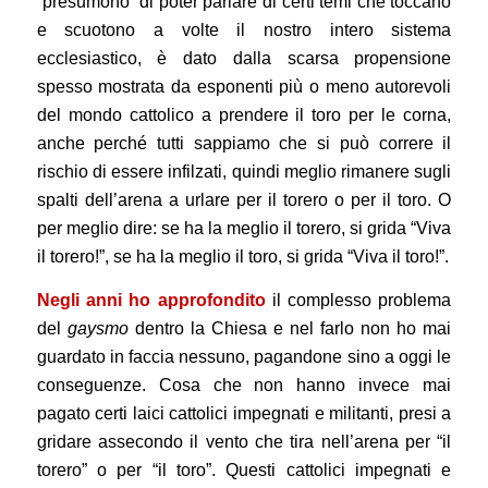
“presumono” di poter parlare di certi temi che toccano
e scuotono a volte il nostro intero sistema
ecclesiastico, è dato dalla scarsa propensione
spesso mostrata da esponenti più o meno autorevoli
del mondo cattolico a prendere il toro per le corna,
anche perché tutti sappiamo che si può correre il
rischio di essere infilzati, quindi meglio rimanere sugli
spalti dell’arena a urlare per il torero o per il toro. O
per meglio dire: se ha la meglio il torero, si grida “Viva
il torero!”, se ha la meglio il toro, si grida “Viva il toro!”.
Negli anni
ho approfondito
il complesso problema
del
gaysmo
dentro la Chiesa e nel farlo non ho mai
guardato in faccia nessuno, pagandone sino a oggi le
conseguenze. Cosa che non hanno invece mai
pagato certi laici cattolici impegnati e militanti, presi a
gridare assecondo il vento che tira nell’arena per “il
torero” o per “il toro”. Questi cattolici impegnati e