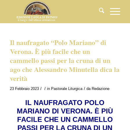
Il naufragato “Polo Mariano” di
Verona. È più facile che un
cammello passi per la cruna di un
ago che Alessandro Minutella dica la
verità
/
/
/
23 Febbraio 2023
in
Pastorale Liturgica
da
Redazione
IL NAUFRAGATO POLO
MARIANO DI VERONA. È PIÙ
FACILE CHE UN CAMMELLO
PASSI PER LA CRUNA DI UN