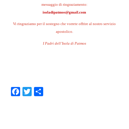
messaggio di ringraziamento:
isoladipatmos@gmail.com
Vi ringraziamo per il sostegno che vorrete offrire al nostro servizio
apostolico.
I Padri dell’Isola di Patmos
.
.
.
Facebook
Twitter
Condividi