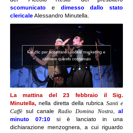
scomunicato
e
dimesso dallo stato
clericale
Alessandro Minutella.
Fai clic per accettare i cookie marketing e
abilitare questo contenuto
La mattina del 23 febbraio il Sig.
Minutella,
nella diretta della rubrica
Santi e
Caffè
sul canale
Radio Domina Nostra
,
al
minuto 07:10
si è lanciato in una
dichiarazione menzognera, a cui riguardo