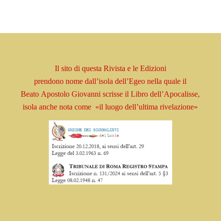
Il sito di questa Rivista e le Edizioni
prendono
nome
dall’isola dell’Egeo nella quale il
Beato
Apostolo
Giovanni scrisse il Libro
dell’Apocalisse,
isola
anche nota come
«il luogo dell’ultima rivelazione»