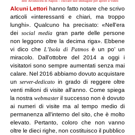
dell’Arcidiocesi di Napoli – cliccare sull’immagine per aprire il video
Alcuni Lettori
hanno fatto notare che scrivo
articoli «interessanti e chiari, ma troppo
lunghi». Qualcuno ha precisato: «Nell’era
dei
social media
gran parte delle persone
non leggono oltre la decima riga». Ebbene
vi dico che
L’Isola di Patmos
è un po’ un
miracolo. Dall’ottobre del 2014 a oggi i
visitatori sono sempre aumentati senza mai
calare. Nel 2016 abbiamo dovuto acquistare
un
server-dedicato
in grado di reggere oltre
venti milioni di visite all’anno. Come spiega
la nostra
webmaster
il successo non è dovuto
ai numeri di visite ma al tempo medio di
permanenza all’interno del sito, che è molto
elevato. Pertanto, coloro che non vanno
oltre le dieci righe, non costituisco il pubblico