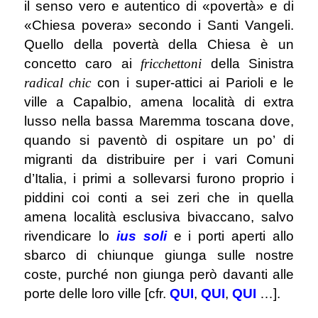
il senso vero e autentico di «povertà» e di
«Chiesa povera» secondo i Santi Vangeli.
Quello della povertà della Chiesa è un
concetto caro ai
fricchettoni
della Sinistra
radical chic
con i super-attici ai Parioli e le
ville a Capalbio, amena località di extra
lusso nella bassa Maremma toscana dove,
quando si paventò di ospitare un po’ di
migranti da distribuire per i vari Comuni
d’Italia, i primi a sollevarsi furono proprio i
piddini coi conti a sei zeri che in quella
amena località esclusiva bivaccano, salvo
rivendicare lo
ius soli
e i porti aperti allo
sbarco di chiunque giunga sulle nostre
coste, purché non giunga però davanti alle
porte delle loro ville [cfr.
QUI
,
QUI
,
QUI
…].