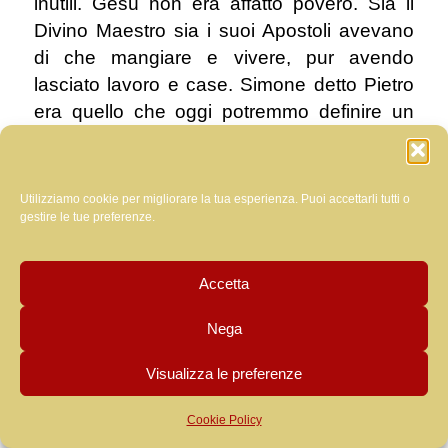
inutili. Gesù non era affatto povero. Sia il
Divino Maestro sia i suoi Apostoli avevano
di che mangiare e vivere, pur avendo
lasciato lavoro e case. Simone detto Pietro
era quello che oggi potremmo definire un
benestante imprenditore della pesca. Come
lo erano Giacomo e Giovanni figli di
Zebedeo, sicuramente molto più benestante
Utilizziamo cookie per migliorare la tua esperienza. Puoi accettarli tutti o
dello stesso Simone detto Pietro,
gestire le tue preferenze.
basterebbe uscire dal club degli ignoranti
dei
social media
e leggere le cronache dei
Accetta
Santi Vangeli:
Nega
.
Visualizza le preferenze
«Passando lungo il mare della Galilea
vide Simone e Andrea, fratello di
Cookie Policy
Simone, mentre gettavano le reti in