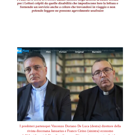
.
.
I presbiteri partenopei Vincenzo Doriano De Luca (destra) direttore della
rivista diocesana Januarius e Franco Cirino (sinistra) economo