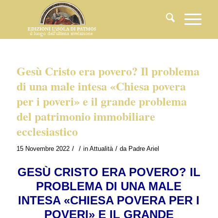
Gesù Cristo era povero? Il problema
di una male intesa «Chiesa povera
per i poveri» e il grande problema
del patrimonio immobiliare
ecclesiastico
/
/
/
15 Novembre 2022
in
Attualità
da
Padre Ariel
GESÙ CRISTO ERA POVERO? IL
PROBLEMA DI UNA MALE
INTESA «CHIESA POVERA PER I
POVERI» E IL GRANDE