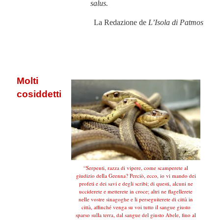
salus.
La Redazione de
L’Isola di Patmos
.
.
Molti
cosiddetti
“Serpenti, razza di vipere, come scamperete al
giudizio della Geenna? Perciò, ecco, io vi mando dei
profeti e dei savi e degli scribi; di questi, alcuni ne
ucciderete e metterete in croce; altri ne flagellerete
nelle vostre sinagoghe e li perseguiterete di città in
città, affinché venga su voi tutto il sangue giusto
sparso sulla terra, dal sangue del giusto Abele, fino al