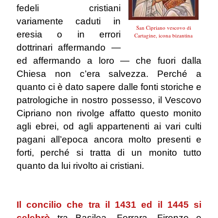
fedeli cristiani
variamente caduti in
San Cipriano vescovo di
eresia o in errori
Cartagine, icona bizantina
dottrinari affermando —
ed affermando a loro — che fuori dalla
Chiesa non c’era salvezza. Perché a
quanto ci è dato sapere dalle fonti storiche e
patrologiche in nostro possesso, il Vescovo
Cipriano non rivolge affatto questo monito
agli ebrei, od agli appartenenti ai vari culti
pagani all’epoca ancora molto presenti e
forti, perché si tratta di un monito tutto
quanto da lui rivolto ai cristiani.
.
Il concilio che tra il 1431 ed il 1445 si
celebrò
tra Basilea, Ferrara, Firenze e