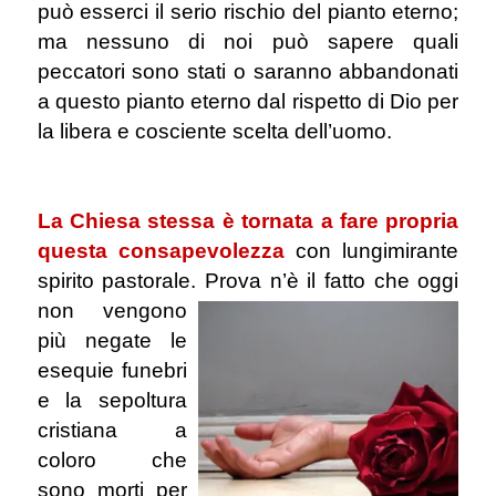
può esserci il serio rischio del pianto eterno;
ma nessuno di noi può sapere quali
peccatori sono stati o saranno abbandonati
a questo pianto eterno dal rispetto di Dio per
la libera e cosciente scelta dell’uomo.
.
La Chiesa stessa è tornata a fare propria
questa consapevolezza
con lungimirante
spirito pastorale. Prova n’è il fatto che
oggi
non vengono
più negate le
esequie funebri
e la sepoltura
cristiana a
coloro che
sono morti per