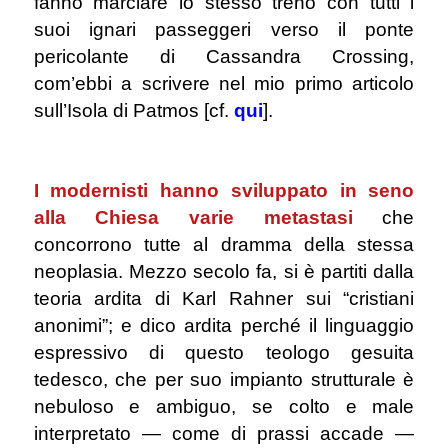
fanno marciare lo stesso treno con tutti i
suoi ignari passeggeri verso il ponte
pericolante di Cassandra Crossing,
com’ebbi a scrivere nel mio primo articolo
sull’Isola di Patmos [cf.
qui
].
.
I modernisti hanno sviluppato in seno
alla Chiesa varie metastasi
che
concorrono tutte al dramma della stessa
neoplasia. Mezzo secolo fa, si è partiti dalla
teoria ardita di Karl Rahner sui “cristiani
anonimi”; e dico ardita perché il linguaggio
espressivo di questo teologo gesuita
tedesco, che per suo impianto strutturale è
nebuloso e ambiguo, se colto e male
interpretato — come di prassi accade —