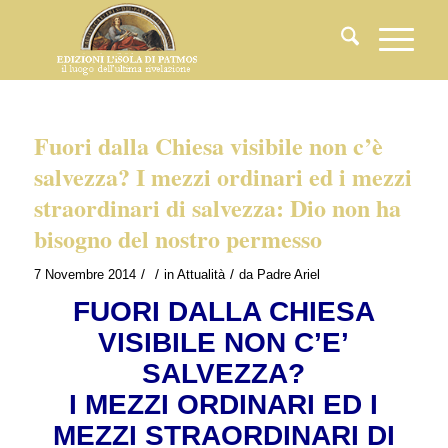
Fuori dalla Chiesa visibile non c’è
salvezza? I mezzi ordinari ed i mezzi
straordinari di salvezza: Dio non ha
bisogno del nostro permesso
/
/
/
7 Novembre 2014
in
Attualità
da
Padre Ariel
FUORI DALLA CHIESA
VISIBILE NON C’E’
SALVEZZA?
I MEZZI ORDINARI ED I
MEZZI STRAORDINARI DI