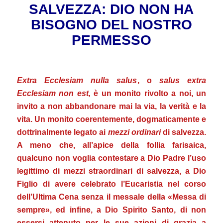
SALVEZZA:
DIO NON HA
BISOGNO DEL NOSTRO
PERMESSO
.
Ex
tra Ecclesiam nulla salus
, o
salus extra
Ecclesiam non est,
è un monito rivolto a noi, un
invito a non abbandonare mai la via, la verità e la
vita.
Un monito coerentemente, dogmaticamente e
dottrinalmente legato ai
mezzi ordinari
di salvezza.
A meno che, all’apice della follia farisaica,
qualcuno non voglia contestare a Dio Padre l’uso
legittimo di mezzi straordinari di salvezza, a Dio
Figlio di avere celebrato l’Eucaristia nel corso
dell’Ultima Cena senza il messale della «Messa di
sempre», ed infine, a Dio Spirito Santo, di non
essersi attenuto per le sue azioni di grazia a