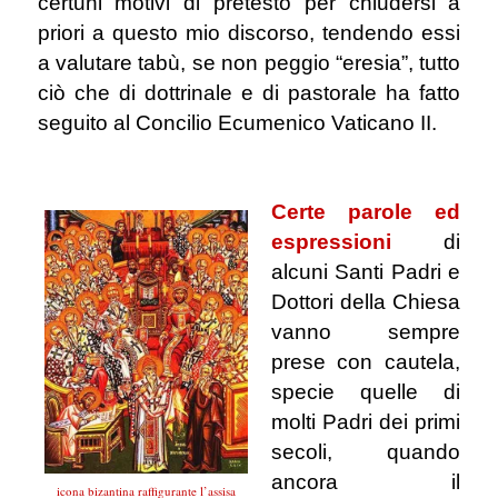
certuni motivi di pretesto per chiudersi a
priori a questo mio discorso, tendendo essi
a valutare tabù, se non peggio “eresia”, tutto
ciò che di dottrinale e di pastorale ha fatto
seguito al Concilio Ecumenico Vaticano II.
.
Certe parole ed
espressioni
di
alcuni Santi Padri e
Dottori della Chiesa
vanno sempre
prese con cautela,
specie quelle di
molti Padri dei primi
secoli, quando
ancora il
icona bizantina raffigurante l’assisa