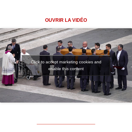
.
OUVRIR LA VIDÉO
Click to accept marketing cookies and
.
enable this content
.
______________________