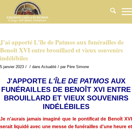
J'ai apporté L'île de Patmos aux funérailles de
Benoît XVI entre brouillard et vieux souvenirs
indélébiles
/
/
/
5 janvier 2023
dans
Actualité
par
Père Simone
J'APPORTE
L'ÎLE DE PATMOS
AUX
FUNÉRAILLES DE BENOÎT XVI ENTRE
BROUILLARD ET VIEUX SOUVENIRS
INDÉLÉBILES
Je n'aurais jamais imaginé que le pontificat de Benoît XVI
serait liquidé avec une messe de funérailles d'une heure et