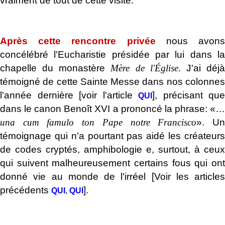
vraiment de tout de cette visite.
.
Après cette rencontre privée
nous avon
concélébré l'Eucharistie présidée par lui dans la
chapelle du monastère
Mère de l'Église
. J'ai déj
témoigné de cette Sainte Messe dans nos colonnes
l'année dernière [voir l'article
], précisant que
QUI
dans le canon Benoît XVI a prononcé la phrase: «…
una cum famulo ton Pape notre Francisco
». U
témoignage qui n'a pourtant pas aidé les créateurs
de codes cryptés, amphibologie e, surtout, à ceux
qui suivent malheureusement certains fous qui ont
donné vie au monde de l'irréel [Voir les articles
précédents
].
QUI
,
QUI
.