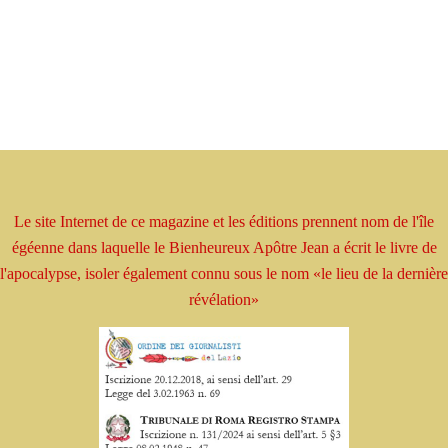
Le site Internet de ce magazine et les éditions prennent
nom
de l'île
égéenne dans laquelle le Bienheureux
Apôtre
Jean a écrit le livre
de
l'apocalypse, isoler
également connu sous le nom
«le lieu de la dernière
révélation»