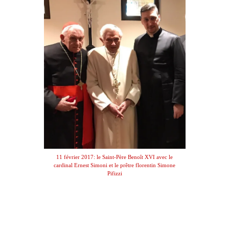
11 février 2017: le Saint-Père Benoît XVI avec le
cardinal Ernest Simoni et le prêtre florentin Simone
Pifizzi
.
.