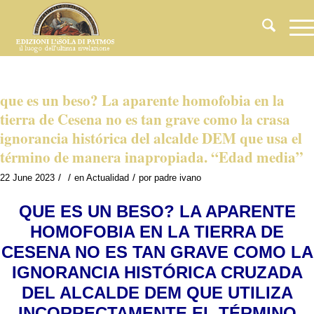
que es un beso? La aparente homofobia en la
tierra de Cesena no es tan grave como la crasa
ignorancia histórica del alcalde DEM que usa el
término de manera inapropiada. “Edad media”
/
/
/
22 June 2023
en
Actualidad
por
padre ivano
QUE ES UN BESO? LA APARENTE
HOMOFOBIA EN LA TIERRA DE
CESENA NO ES TAN GRAVE COMO LA
IGNORANCIA HISTÓRICA CRUZADA
DEL ALCALDE DEM QUE UTILIZA
INCORRECTAMENTE EL TÉRMINO